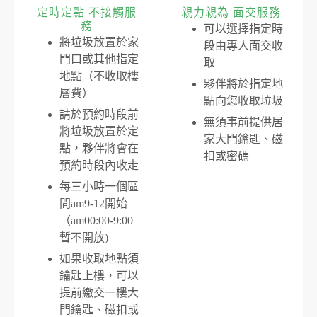
定時定點 不接觸服
親力親為 面交服務
務
可以選擇指定時
將垃圾放置於家
段由專人面交收
門口或其他指定
取
地點（不收取樓
夥伴將於指定地
層費）
點向您收取垃圾
請於預約時段前
無須事前提供居
將垃圾放置於定
家大門鑰匙、磁
點，夥伴將會在
扣或密碼
預約時段內收走
每三小時一個區
間am9-12開始
（am00:00-9:00
暫不開放)
如果收取地點須
鑰匙上樓，可以
提前繳交一樓大
門鑰匙、磁扣或