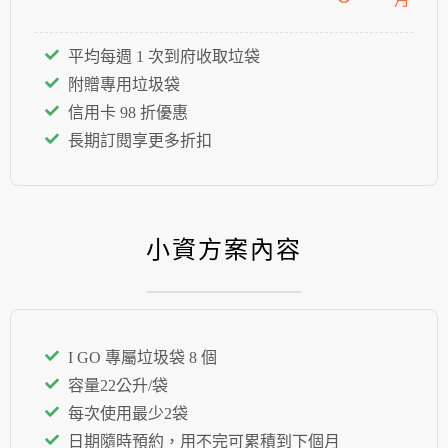
平均每週 1 次到府收取垃袋
附贈專用垃圾袋
信用卡 98 折優惠
長期訂閱享更多折扣
⼩資⽅案內容
I GO 專屬垃圾袋 8 個
容量22公升/袋
每次使⽤最少2袋
⽇期隨時預約，⽤不完可累積到下個⽉