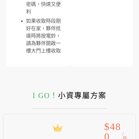
密碼，快速又便
利
如果收取時段剛
好在家，夥伴抵
達時將按電鈴，
請為夥伴開啟一
樓大門上樓收取
I GO！
⼩資專屬⽅案
$
48
0
/
月