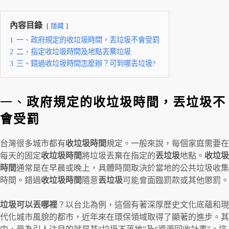
內容目錄
隱藏
1
一、政府規定的收垃圾時間，丟垃圾不會受罰
2
二、指定收垃圾時間及地點丟棄垃圾
3
三、錯過收垃圾時間怎麼辦？可到哪丟垃圾?
一、
政府規定的收垃圾時間，丟垃圾不
會受罰
台灣很多城市都有
收垃圾時間
規定。一般來說，每個家庭需要在
每天的固定
收垃圾時間
將垃圾丟棄在指定的
丟垃圾
地點。
收垃圾
時間
通常是在早晨或晚上，具體時間取決於當地的公共垃圾收集
時間。錯過
收垃圾時間
隨意
丟垃圾
可能會面臨罰款或其他懲罰。
垃圾可以丟哪裡
？以台北為例，這個有著深厚歷史文化底蘊和現
代化城市風貌的都市，近年來在環保領域取得了顯著的進步。其