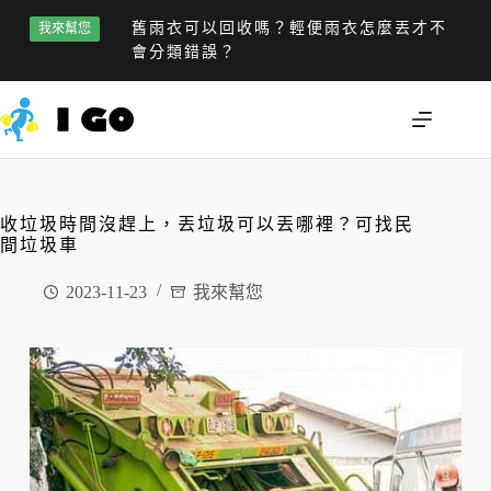
舊雨衣可以回收嗎？輕便雨衣怎麼丟才不
我來幫您
會分類錯誤？
收垃圾時間沒趕上，丟垃圾可以丟哪裡？可找民
間垃圾車
2023-11-23
我來幫您