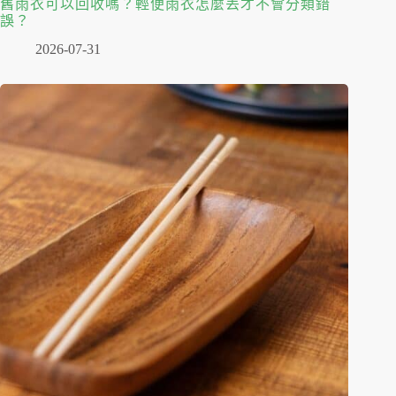
舊雨衣可以回收嗎？輕便雨衣怎麼丟才不會分類錯
誤？
2026-07-31