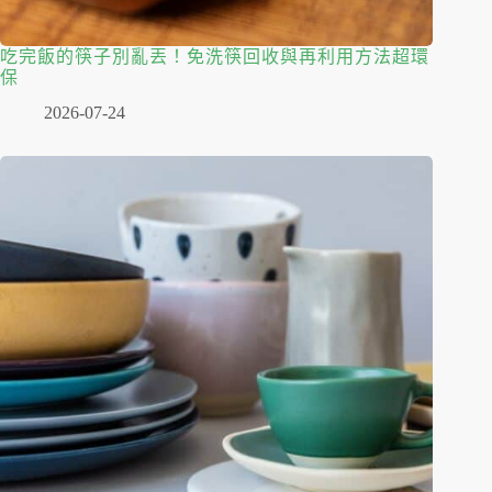
吃完飯的筷子別亂丟！免洗筷回收與再利用方法超環
保
2026-07-24