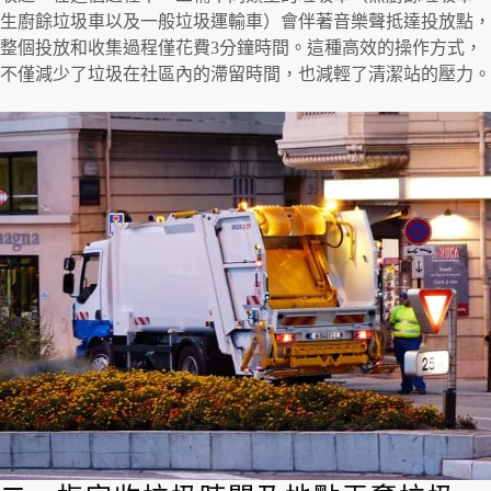
生廚餘垃圾車以及一般垃圾運輸車）會伴著音樂聲抵達投放點，
整個投放和收集過程僅花費3分鐘時間。這種高效的操作方式，
不僅減少了垃圾在社區內的滯留時間，也減輕了清潔站的壓力。