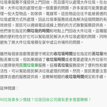
垃圾車服務不僅提供上門回收，而且還可以處理大件垃圾。在台
灣，大件垃圾的處理也是一個重要的問題。許多家庭可能需要處
理一些大型物品，如傢俱、電器等。這些物品往往不能被普通的
垃圾處理方式所處理，因此垃圾車服務就成為解決這個問題的有
效途徑。居民可以通過電話或線上預約的方式聯繫服務提供商，
他們會在指定的
倒垃圾的時間
和地點上門回收大件垃圾。這種服
務的便利性在於它可以幫助居民解決大件垃圾處理的問題，同時
避免了將大件垃圾堆積在家中或公共場所的問題。
雖然每個家庭都需要遵守規定的
收垃圾時間
並在指定的
丟垃圾
地
點丟棄垃圾，但如果錯過了
收垃圾時間
或者需要處理大件垃圾可
以選擇使用
民間垃圾車
服務。這種
丟垃圾
服務提供了便利性和靈
活性，可以幫助居民解決垃圾處理的問題。然而，居民需要注意
選擇合適的服務提供商，並瞭解相關的
收垃圾時間
規定和手續。
延伸閱讀：
叫垃圾車多少價錢？垃圾回收公司還有更多需要瞭解！