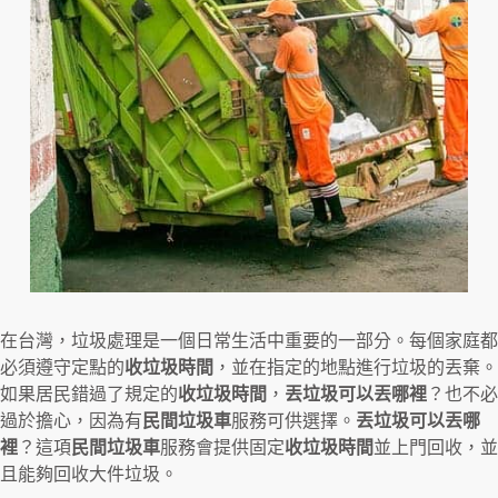
在台灣，垃圾處理是一個日常生活中重要的一部分。每個家庭都
必須遵守定點的
收垃圾時間
，並在指定的地點進行垃圾的丟棄。
如果居民錯過了規定的
收垃圾時間
，
丟垃圾可以丟哪裡
？也不必
過於擔心，因為有
民間垃圾車
服務可供選擇。
丟垃圾可以丟哪
裡
？這項
民間垃圾車
服務會提供固定
收垃圾時間
並上門回收，並
且能夠回收大件垃圾。