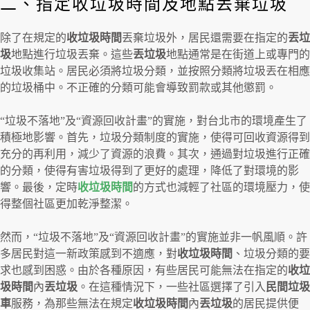
二、指定收垃圾時間及地點丟棄垃圾
除了在規定的
收垃圾時間
丟棄垃圾外，居民還需要在指定的
丟垃
圾
地點進行垃圾丟棄。這些
丟垃圾
地點通常是在街道上或專門的
垃圾收集站。居民必須將垃圾分類，並按照分類將垃圾丟在相應
的垃圾桶中。不正確的分類可能會導致罰款或其他懲罰。
“垃圾不落地”及“資源回收計畫”的實施，對台北市的環境產生了
積極地影響。首先，垃圾分類制度的實施，使得可回收資源得到
充分的再利用，減少了資源的浪費。其次，通過對垃圾進行正確
的分類，使得有害垃圾得到了更好的處理，降低了對環境的影
響。最後，定時
收垃圾時間
的方式也減輕了社區的環境壓力，使
得整個社區更加乾淨整潔。
然而，“垃圾不落地”及“資源回收計畫”的實施並非一帆風順。許
多居民對這一新政策感到不適應，對
收垃圾時間
、垃圾分類的要
求也感到困惑。由於各種原因，有些居民可能無法在指定的
收垃
圾時間
內
丟垃圾
。在這種情況下，一些社區選擇了引入
民間垃圾
車
服務，為那些無法在規定
收垃圾時間
內
丟垃圾
的居民提供便