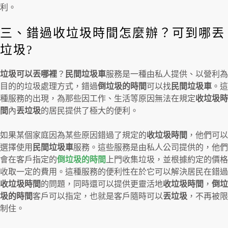
利。
三、錯過收垃圾時間怎麼辦？可到哪丟
垃圾?
垃圾可以丟哪裡
？
民間垃圾車
服務是一種由私人提供、以營利為
目的的垃圾處理方式，錯過
倒垃圾的時間
可以找
民間垃圾車
。這
種服務的出現，為那些因工作、生活等原因無法在規定
收垃圾時
間
內
丟垃圾
的居民提供了極大的便利。
如果某個家庭因為某些原因錯過了規定的
收垃圾時間
，他們可以
選擇使用
民間垃圾車
服務。這些服務是由私人公司提供的，他們
會在客戶指定的
倒垃圾的時間
上門收集垃圾，並根據約定的價格
收取一定的費用。這種服務的便利性在於它可以解決居民在錯過
收垃圾時間
的問題，同時還可以提供更靈活地
收垃圾時間
，
倒垃
圾的時間
客戶可以指定，也就是客戶隨時可以
丟垃圾
，不再被限
制住。