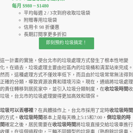
每月 $980 ~ $1480
平均每週 2 / 3次到府收取垃圾袋
附贈專用垃圾袋
信用卡 98 折優惠
長期訂閱享更多折扣
即刻預約 垃圾搞定！
這一計畫的實施，使台北市的垃圾處理方式發生了根本性地變
化。在過去，垃圾處理主要由社區內的垃圾桶和清潔站來完成。
然而，這種處理方式不僅效率低下，而且由於垃圾常常無法得到
正確的分類，導致資源浪費和環境污染。現在，通過將垃圾處理
的責任轉移到居民家中，並引入垃圾分類制度，在
收垃圾時間
收
垃圾，台北市的垃圾處理變得更加高效和環保。
垃圾可以丟哪裡
？在具體操作上，台北市採用了定時
收垃圾時間
的方式。
收垃圾時間
基本上是每天晚上5:15和7:00，
倒垃圾的時
間
確定之後，居民需要在
收垃圾時間
將垃圾直接交給垃圾車進行
收運。在這個過程中，三輛不同類型的垃圾車（熟廚餘垃圾車、