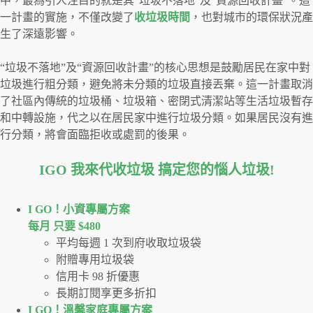
中，最為引人注目的就是其“垃圾不落地”及“資源回收計畫”。這
一計畫的實施，不僅改變了
收垃圾時間
，也對城市的環保狀況產
生了深遠影響。
“垃圾不落地”及“資源回收計畫”的核心思想是鼓勵居民在家中對
垃圾進行粗分類，避免將未分類的垃圾直接丟棄。這一計畫取消
了社區內傳統的垃圾桶、垃圾箱、密閉式清潔站等生活垃圾暫存
和中轉設施，代之以在居民家中進行垃圾分類。如果居民沒有進
行分類，將會面臨拒收或處罰的後果。
IGO 我來代收垃圾 搞定您的惱人垃圾
!
I GO！⼩資專屬⽅案
每月 只要 $480
平均每週 1 次到府收取垃圾袋
附贈專用垃圾袋
信用卡 98 折優惠
長期訂閱享更多折扣
I GO！溫馨家庭專屬方案