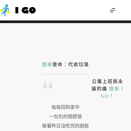
舊雨衣可以回收嗎？輕便雨衣怎麼丟才不會分
我來幫您
類錯誤？
我來
使命：代收垃圾
公寓上班族永
遠的痛
我來 I
GO！
每每回到家中
一包包的塑膠袋
裝著昨日沒吃完的廚餘