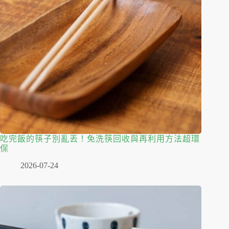
吃完飯的筷子別亂丟！免洗筷回收與再利用方法超環
保
2026-07-24