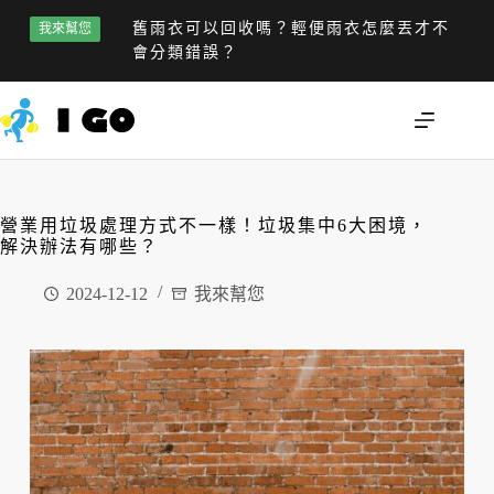
舊雨衣可以回收嗎？輕便雨衣怎麼丟才不
我來幫您
會分類錯誤？
營業用垃圾處理方式不一樣！垃圾集中6大困境，
解決辦法有哪些？
2024-12-12
我來幫您