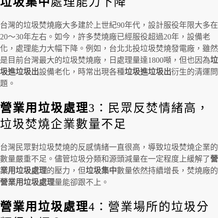
垃圾集中
處理能力下降
台灣的垃圾焚燒廠大多建於上世紀90年代，設計服役年限大多在
20～30年左右。如今，許多焚燒廠已經服役超過20年，設備老
化，處理能力大幅下降。例如，台北北投垃圾焚燒發電廠，雖然
是目前台灣最大的垃圾焚燒廠，日處理量達1800噸，但也因為
垃
圾進垃圾出
設備老化，時常出現各種
垃圾進垃圾出
衍生的清運問
題。
營業用垃圾處理
3：民眾反焚情緒高，
垃圾焚燒企業數量不足
台灣民眾對垃圾焚燒的反感情緒一直很高，導致垃圾焚燒企業的
數量嚴重不足。儘管垃圾分類和源頭減量在一定程度上緩解了
營
業用垃圾處理
的壓力，但
垃圾集中
數量依然持續增長，焚燒廠的
營業用垃圾處理
量能卻跟不上。
營業用垃圾處理
4：營業場所的垃圾分