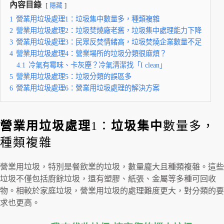
內容目錄
隱藏
1
營業用垃圾處理1：垃圾集中數量多，種類複雜
2
營業用垃圾處理2：垃圾焚燒廠老舊，垃圾集中處理能力下降
3
營業用垃圾處理3：民眾反焚情緒高，垃圾焚燒企業數量不足
4
營業用垃圾處理4：營業場所的垃圾分類很麻煩？
4.1
冷氣有霉味、卡灰塵？冷氣清潔找「I clean」
5
營業用垃圾處理5：垃圾分類的誤區多
6
營業用垃圾處理6：營業用垃圾處理的解決方案
營業用垃圾處理
1：
垃圾集中
數量多，
種類複雜
營業用垃圾，特別是餐飲業的垃圾，數量龐大且種類複雜。這些
垃圾不僅包括廚餘垃圾，還有塑膠、紙張、金屬等多種可回收
物。相較於家庭垃圾，營業用垃圾的處理難度更大，對分類的要
求也更高。