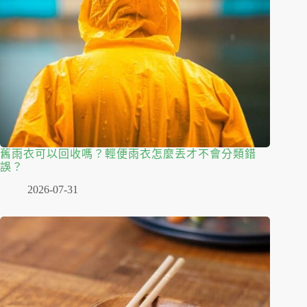
舊雨衣可以回收嗎？輕便雨衣怎麼丟才不會分類錯
誤？
2026-07-31