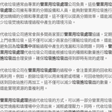
代收垃圾通常由專業的
營業用垃圾處理
公司負責，這些
營業用垃
圾處理
公司擁有專業的分類設備和人員，能夠對營業用垃圾進行
更加精細的分類和專業處理。這不僅可以提高分類效率，還能減
少垃圾焚燒和填埋過程中產生的環境污染。
代收垃圾公司通常會與多間商家簽訂
營業用垃圾處理
協議，定期
上門收集垃圾。這不僅可以減少商家自行運輸垃圾的成本，還能
避免因為
垃圾集中
運輸過程中產生的洩漏和污染問題。同時，
營
業用垃圾處理
代收垃圾公司還能根據垃圾的種類和數量進行
垃圾
進垃圾出
合理安排，確保
垃圾進垃圾出
得到即時有效的處理。
代收垃圾公司在
營業用垃圾處理
的過程中，會注重資源的回收和
再利用。例如，廚餘垃圾可以用來堆肥或喂豬，可回收物則可以
送到回收站進行再加工。這不僅可以減少
垃圾進垃圾出
的數量，
還能實現資源的重複利用。
營業用垃圾處理
通過代收垃圾的方式，可以將一部分營業用垃圾
從焚燒廠和填埋場中分流出來，減輕處理壓力。同時，代收垃圾