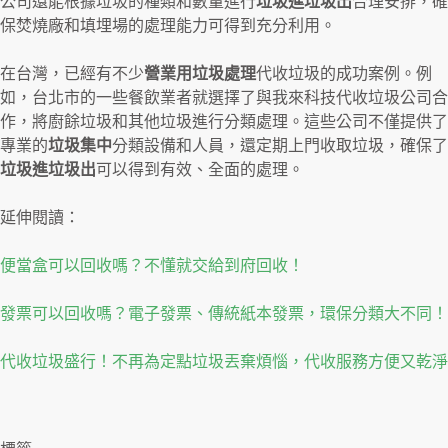
公司還能根據垃圾的種類和數量進行
垃圾進垃圾出
合理安排，確
保焚燒廠和填埋場的處理能力可得到充分利用。
在台灣，已經有不少
營業用垃圾處理
代收垃圾的成功案例。例
如，台北市的一些餐飲業者就選擇了與我來科技代收垃圾公司合
作，將廚餘垃圾和其他垃圾進行分類處理。這些公司不僅提供了
專業的
垃圾集中
分類設備和人員，還定期上門收取垃圾，確保了
垃圾進垃圾出
可以得到有效、全面的處理。
延伸閱讀：
便當盒可以回收嗎？不懂就交給到府回收！
發票可以回收嗎？電子發票、傳統紙本發票，環保分類大不同！
代收垃圾盛行！不再為定點垃圾丟棄煩惱，代收服務方便又乾淨