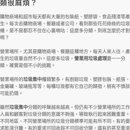
類很麻煩？
購物商場和超市每天都有大量的包裝紙、塑膠袋、食品殘渣等產
生。每次去購物商場、餐廳或者公司，看到那些花花綠綠的垃圾
桶，是不是都忍不住在心裏嘀咕：這麼多分類，到底怎麼扔才對
啊？
營業場所，尤其是購物商場、餐廳這種地方，每天人來人往，產
生的垃圾量自然不小。這麼多垃圾，
營業用垃圾處理
要一一分
類，確實是個不小的挑戰。
營業場所的
垃圾集中
種類繁多，有廚餘垃圾、塑膠包裝、紙張、
金屬罐、玻璃瓶等等，每種垃圾都有它自己的歸宿，稍有不慎就
可能扔錯。
雖然
垃圾集中
分類的呼聲越來越高，但仍有不少營業場所的工作
人員和顧客對垃圾分類的意識不夠強，導致執行起來困難重重。
不同地區、不同營業場所的垃圾分類標準可能有所不同，有的要
求乾濕分離，有的要求可回收與不可回收分開，還有的甚至要求