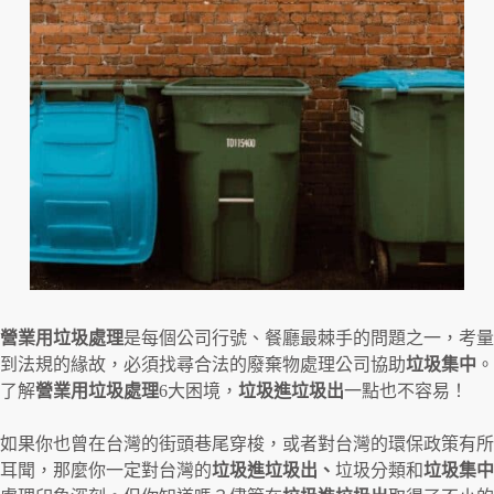
營業用垃圾處理
是每個公司行號、餐廳最棘手的問題之一，考量
到法規的緣故，必須找尋合法的廢棄物處理公司協助
垃圾集中
。
了解
營業用垃圾處理
6大困境，
垃圾進垃圾出
一點也不容易！
如果你也曾在台灣的街頭巷尾穿梭，或者對台灣的環保政策有所
耳聞，那麼你一定對台灣的
垃圾進垃圾出、
垃圾分類和
垃圾集中