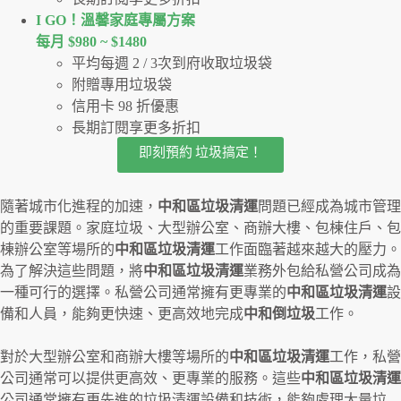
I GO！溫馨家庭專屬方案
每月 $980 ~ $1480
平均每週 2 / 3次到府收取垃圾袋
附贈專用垃圾袋
信用卡 98 折優惠
長期訂閱享更多折扣
即刻預約 垃圾搞定！
隨著城市化進程的加速，
中和區垃圾清運
問題已經成為城市管理
的重要課題。家庭垃圾、大型辦公室、商辦大樓、包棟住戶、包
棟辦公室等場所的
中和區垃圾清運
工作面臨著越來越大的壓力。
為了解決這些問題，將
中和區垃圾清運
業務外包給私營公司成為
一種可行的選擇。私營公司通常擁有更專業的
中和區垃圾清運
設
備和人員，能夠更快速、更高效地完成
中和倒垃圾
工作。
對於大型辦公室和商辦大樓等場所的
中和區垃圾清運
工作，私營
公司通常可以提供更高效、更專業的服務。這些
中和區垃圾清運
公司通常擁有更先進的垃圾清運設備和技術，能夠處理大量垃