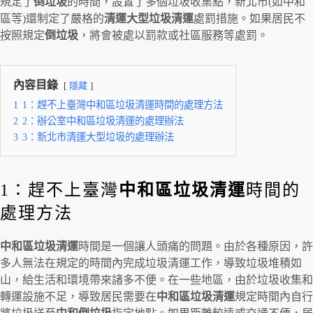
規定了
倒垃圾
的時間，設置了多個垃圾收集點，新北市(如中和
區等)還制定了嚴格的
清運大型垃圾清運
處罰措施。如果居民不
按照規定
倒垃圾
，將會被處以罰款或社區服務等處罰。
內容目錄
隱藏
1
1：趕不上臺灣中和區垃圾清運時間的處理方法
2
2：辦公室中和區垃圾清運的處理辦法
3
3：新北市清運大型垃圾的處理辦法
1：趕不上臺灣
中和區垃圾清運
時間的
處理方法
中和區垃圾清運
時間是一個讓人頭痛的問題。由於各種原因，許
多人無法在規定的時間內完成垃圾清運工作，導致垃圾堆積如
山，給生活和環境帶來諸多不便。在一些地區，由於垃圾收集和
轉運設施不足，導致居民需要在
中和區垃圾清運
規定時間內自行