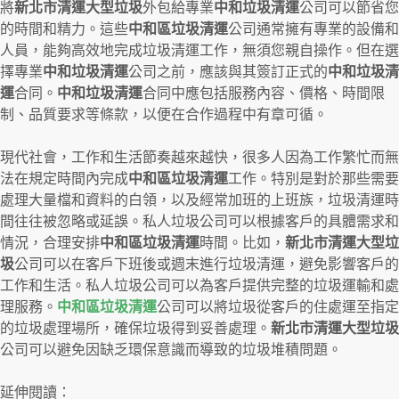
將
新北市清運大型垃圾
外包給專業
中和垃圾清運
公司可以節省您
的時間和精力。這些
中和區垃圾清運
公司通常擁有專業的設備和
人員，能夠高效地完成垃圾清運工作，無須您親自操作。但在選
擇專業
中和垃圾清運
公司之前，應該與其簽訂正式的
中和垃圾清
運
合同。
中和垃圾清運
合同中應包括服務內容、價格、時間限
制、品質要求等條款，以便在合作過程中有章可循。
現代社會，工作和生活節奏越來越快，很多人因為工作繁忙而無
法在規定時間內完成
中和區垃圾清運
工作。特別是對於那些需要
處理大量檔和資料的白領，以及經常加班的上班族，垃圾清運時
間往往被忽略或延誤。私人垃圾公司可以根據客戶的具體需求和
情況，合理安排
中和區垃圾清運
時間。比如，
新北市清運大型垃
圾
公司可以在客戶下班後或週末進行垃圾清運，避免影響客戶的
工作和生活。私人垃圾公司可以為客戶提供完整的垃圾運輸和處
理服務。
中和區垃圾清運
公司可以將垃圾從客戶的住處運至指定
的垃圾處理場所，確保垃圾得到妥善處理。
新北市清運大型垃圾
公司可以避免因缺乏環保意識而導致的垃圾堆積問題。
延伸閱讀：