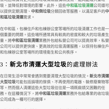
圾，並降低對環境的影響。此外，這些
中和區垃圾清運
公司還可
以提供定期清理、
中和倒垃圾
分類回收等服務，以滿足客戶的
中
和區垃圾清運
需求。
在中和區，包棟住戶和包棟辦公室等場所的垃圾清運工作也是一
個重要的問題。這些場所通常具有較高的密度和較大的垃圾產生
量。將
中和區垃圾清運
業務外包給私營公司可以提高效率，私營
公司可以提供更快速、更高效的垃圾清運服務，以保持包棟住戶
和包棟辦公室等場所的環境衛生和公共秩序。
3：
新北市清運大型垃圾
的處理辦法
在日常生活中常常會遇到需要清理大型垃圾的情況。
新北市清運
大型垃圾
可能包括損壞的傢俱、不再使用的電器、裝修廢棄物等
等。然而個人清運這些大型垃圾往往是一項既麻煩又困難的任
務。在這種情況下，將
中和區垃圾清運
業務外包給專業的收垃圾
公司成為一種可行的選擇。