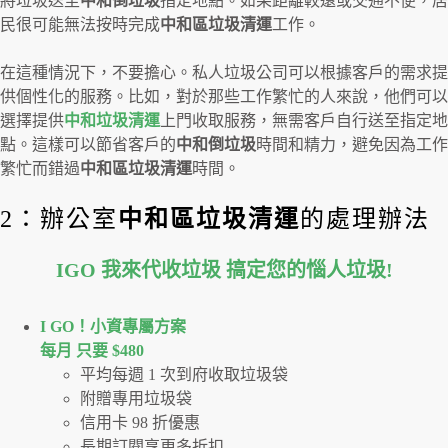
將垃圾送至
中和倒垃圾
指定地點。如果距離較遠或交通不便，居
民很可能無法按時完成
中和區垃圾清運
工作。
在這種情況下，不要擔心。私人垃圾公司可以根據客戶的需求提
供個性化的服務。比如，對於那些工作繁忙的人來說，他們可以
選擇提供
中和垃圾清運
上門收取服務，無需客戶自行送至指定地
點。這樣可以節省客戶的
中和倒垃圾
時間和精力，避免因為工作
繁忙而錯過
中和區垃圾清運
時間。
2：辦公室
中和區垃圾清運
的處理辦法
IGO 我來代收垃圾 搞定您的惱人垃圾
!
I GO！⼩資專屬⽅案
每月 只要 $480
平均每週 1 次到府收取垃圾袋
附贈專用垃圾袋
信用卡 98 折優惠
長期訂閱享更多折扣