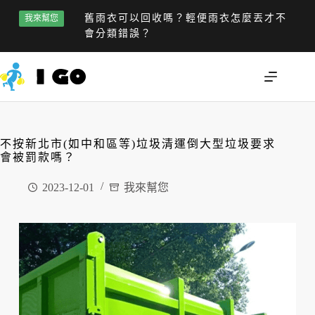
舊雨衣可以回收嗎？輕便雨衣怎麼丟才不
我來幫您
會分類錯誤？
不按新北市(如中和區等)垃圾清運倒大型垃圾要求
會被罰款嗎？
2023-12-01
我來幫您