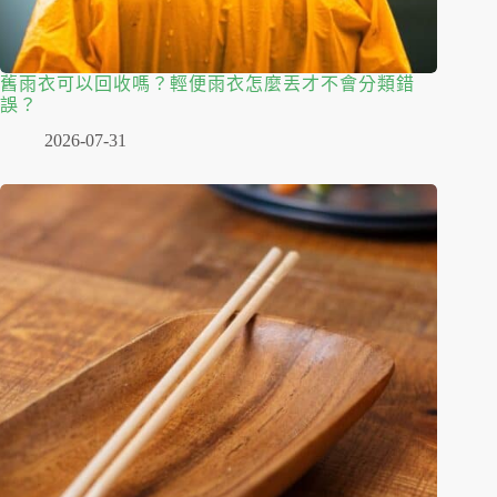
舊雨衣可以回收嗎？輕便雨衣怎麼丟才不會分類錯
誤？
2026-07-31