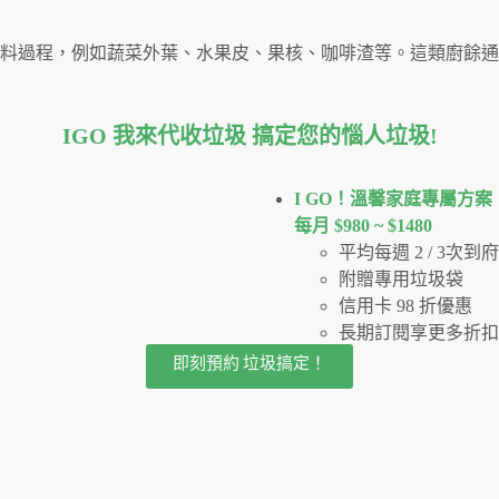
料過程，例如蔬菜外葉、水果皮、果核、咖啡渣等。這類廚餘通
IGO 我來代收垃圾 搞定您的惱人垃圾
!
I GO！溫馨家庭專屬方案
每月 $980 ~ $1480
平均每週 2 / 3次
附贈專用垃圾袋
信用卡 98 折優惠
長期訂閱享更多折扣
即刻預約 垃圾搞定！