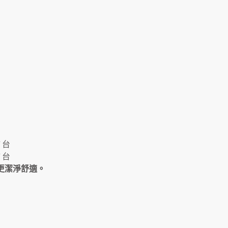
 台
 台
境更潔淨舒適。