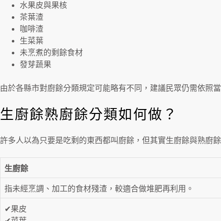
水果皮與果核
茶葉渣
咖啡渣
生菜葉
未烹煮的剩餘食材
發芽蔬果
由於各縣市對廚餘分類規定可能略有不同，建議民眾仍需依照當
生廚餘熟廚餘分類如何做？
許多人以為只要是吃剩的東西都叫廚餘，但其實生廚餘與熟廚餘
生廚餘
指未經烹調、加工的食材殘渣，較適合做堆肥再利用。
✔果皮
✔菜葉