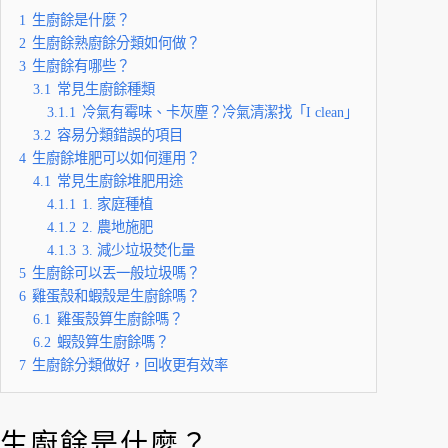
1
生廚餘是什麼？
2
生廚餘熟廚餘分類如何做？
3
生廚餘有哪些？
3.1
常見生廚餘種類
3.1.1
冷氣有霉味、卡灰塵？冷氣清潔找「I clean」
3.2
容易分類錯誤的項目
4
生廚餘堆肥可以如何運用？
4.1
常見生廚餘堆肥用途
4.1.1
1. 家庭種植
4.1.2
2. 農地施肥
4.1.3
3. 減少垃圾焚化量
5
生廚餘可以丟一般垃圾嗎？
6
雞蛋殼和蝦殼是生廚餘嗎？
6.1
雞蛋殼算生廚餘嗎？
6.2
蝦殼算生廚餘嗎？
7
生廚餘分類做好，回收更有效率
生廚餘是什麼？