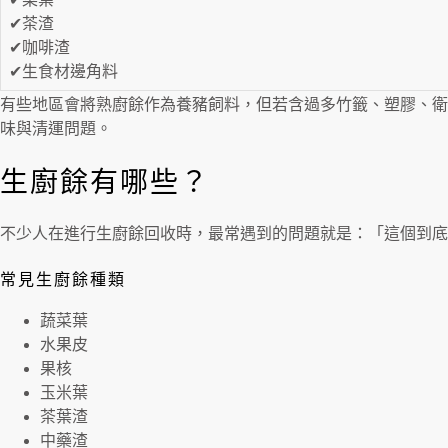
✔茶渣
✔咖啡渣
✔生食材邊角料
有些地區會將熟廚餘作為養豬飼料，但若含過多竹籤、塑膠、衛
味與清運問題。
生廚餘有哪些？
不少人在進行生廚餘回收時，最常遇到的問題就是：「這個到底
常見生廚餘種類
蔬菜葉
水果皮
果核
玉米葉
茶葉渣
中藥渣