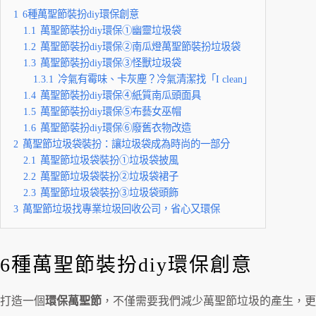
1
6種萬聖節裝扮diy環保創意
1.1
萬聖節裝扮diy環保①幽靈垃圾袋
1.2
萬聖節裝扮diy環保②南瓜燈萬聖節裝扮垃圾袋
1.3
萬聖節裝扮diy環保③怪獸垃圾袋
1.3.1
冷氣有霉味、卡灰塵？冷氣清潔找「I clean」
1.4
萬聖節裝扮diy環保④紙質南瓜頭面具
1.5
萬聖節裝扮diy環保⑤布藝女巫帽
1.6
萬聖節裝扮diy環保⑥廢舊衣物改造
2
萬聖節垃圾袋裝扮：讓垃圾袋成為時尚的一部分
2.1
萬聖節垃圾袋裝扮①垃圾袋披風
2.2
萬聖節垃圾袋裝扮②垃圾袋裙子
2.3
萬聖節垃圾袋裝扮③垃圾袋頭飾
3
萬聖節垃圾找專業垃圾回收公司，省心又環保
6種萬聖節裝扮diy環保創意
打造一個
環保萬聖節
，不僅需要我們減少萬聖節垃圾的產生，更