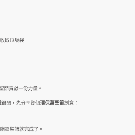
到府收取垃圾袋
聖節貢獻一份力量。
袋
很酷，先分享幾個
環保萬聖節
創意：
幽靈裝飾就完成了。