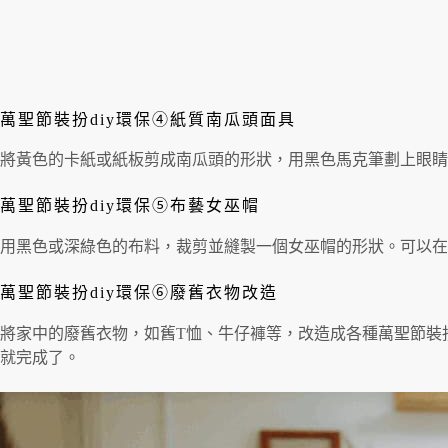
萬聖節裝扮diy環保④紙質南瓜頭面具
將黃色的卡紙或紙板剪成南瓜頭的形狀，用黑色馬克筆劃上眼睛
萬聖節裝扮diy環保⑤布藝女巫帽
用黑色或深綠色的布料，裁剪並縫製一個女巫帽的形狀。可以在
萬聖節裝扮diy環保⑥廢舊衣物改造
將家中的廢舊衣物，如舊T恤、牛仔褲等，改造成各種萬聖節裝
就完成了。