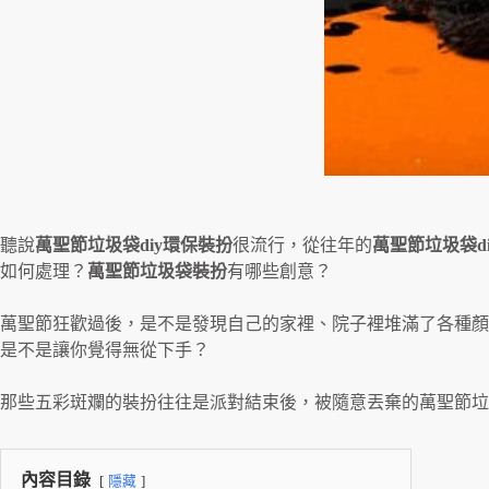
聽說
萬聖節垃圾袋diy環保裝扮
很流行，從往年的
萬聖節垃圾袋d
如何處理？
萬聖節垃圾袋裝扮
有哪些創意？
萬聖節狂歡過後，是不是發現自己的家裡、院子裡堆滿了各種顏
是不是讓你覺得無從下手？
那些五彩斑斕的裝扮往往是派對結束後，被隨意丟棄的萬聖節垃
內容目錄
隱藏