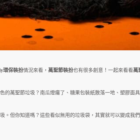
iy環保裝扮
情況來看，
萬聖節裝扮
也有很多創意！一起來看看
萬
色的萬聖節垃圾？南瓜燈癟了、糖果包裝紙散落一地、塑膠面具
圾。但你知道嗎？這些看似無用的垃圾袋，其實就可以變成我們