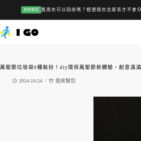
舊雨衣可以回收嗎？輕便雨衣怎麼丟才不會
我來幫您
萬聖節垃圾袋6種裝扮！diy環保萬聖節新體驗，創意滿
2024-10-24
我來幫您