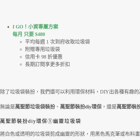
I GO！⼩資專屬⽅案
每月 只要 $480
平均每週 1 次到府收取垃圾袋
附贈專用垃圾袋
信用卡 98 折優惠
長期訂閱享更多折扣
除了垃圾袋裝扮，我們還可以利用環保材料，DIY出各種有趣
無論是
萬聖節垃圾袋裝扮
、
萬聖節裝扮diy環保
，還是
萬聖節裝
萬聖節裝扮diy環保①幽靈垃圾袋
將白色或透明的垃圾袋剪成幽靈的形狀，用黑色馬克筆或布料畫