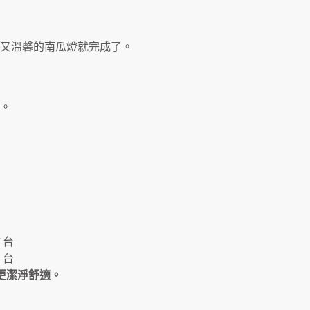
又溫馨的南瓜燈就完成了。
。
 台
 台
境更潔淨舒適。