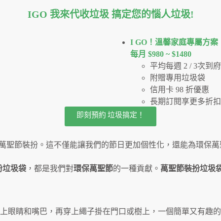
IGO 我來代收垃圾 搞定您的惱人垃圾
!
I GO！溫馨家庭專屬方案
每月 $980 ~ $1480
平均每週 2 / 3次
附贈專用垃圾袋
信用卡 98 折優惠
長期訂閱享更多折扣
即刻預約 垃圾搞定！
的萬聖節裝扮。這不僅能讓我們的節日更加個性化，還能為環保萬
扮垃圾袋
，都是我們對
環保萬聖節
的一種貢獻。
萬聖節裝扮垃圾
上眼睛和嘴巴，再穿上繩子掛在門口或樹上，一個簡單又有趣的