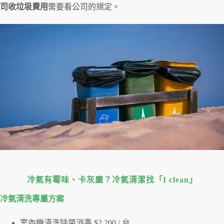
司收垃圾費用
需要看公司的規定。
冷氣有霉味、卡灰塵？冷氣清潔找「I clean」
冷氣清洗專屬⽅案
室內機清洗除菌消毒 $2,200 / 台