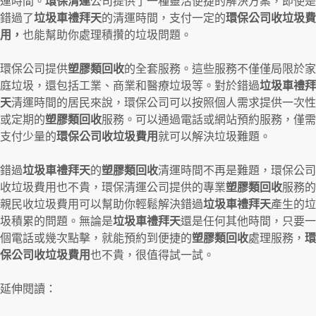
運時間。
環保清運
公司提供了一種靈活便捷的解決方案，即使是
錯過了
垃圾車禮拜天
的清運時間，支付一定的
環保公司收垃圾費
用，
也能幫助你處理積攢的垃圾問題。
環保公司提供
塑膠類回收
的全套服務。這些服務不僅僅局限於家
庭垃圾，還包括工業、商業和醫療垃圾等。對於錯過
垃圾車禮拜
天
清運時間的居民來說，環保公司可以按照個人需求提供一次性
或定期的
塑膠類回收
服務。可以通過電話或網站預約服務，僅需
支付少量的
環保公司收垃圾費用
就可以解決垃圾難題。
錯過
垃圾車禮拜天
的
塑膠類回收
清運時間不再是難題，環保公司
收垃圾費用也不貴，環保清運公司提供的專業
塑膠類回收
服務的
親民收垃圾費用可以幫助你輕鬆解決錯過
垃圾車禮拜天
產生的垃
圾積累的問題。無論是
垃圾車禮拜天
還是任何其他時間，只要一
個電話或幾次點擊，就能預約到便捷的
塑膠類回收
處理服務，
環
保公司收垃圾費用
也不貴，很值得試一試。
延伸閱讀：