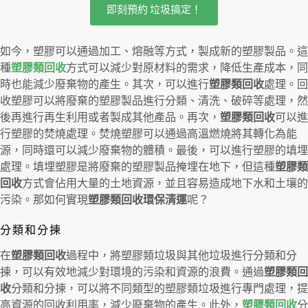
即刻預約 垃圾搞定！
如今，塑膠可以通過加工、熔融等方式，製成新的塑膠製品。這
種
塑膠類回收
方式可以減少對原材料的需求，降低生產成本，同
時也能減少廢棄物的產生。其次，可以進行
塑膠類回收
處理。回
收塑膠可以將廢棄的塑膠製品進行分類、清洗、破碎等處理，然
後再進行再生利用或者製成其他產品。再次，
塑膠類回收
可以進
行塑膠的焚燒處理。焚燒塑膠可以通過高溫燃燒將其轉化為能
源，同時還可以減少廢棄物的體積。最後，可以進行塑膠的填埋
處理。填埋塑膠是將廢棄的塑膠製品掩埋在地下，但這種
塑膠類
回收
方式會佔用大量的土地資源，並且容易造成地下水和土壤的
污染。那如何實現
塑膠類回收環保清運
呢？
分類和分揀
在
塑膠類回收
過程中，將塑膠類垃圾與其他垃圾進行分類和分
揀，可以有效地減少對環境的污染和資源的浪費。通過
塑膠類回
收
分類和分揀，可以將不同類型的塑膠類垃圾進行專門處理，提
高資源的回收利用率，減少廢棄物的產生。此外，
塑膠類回收
分