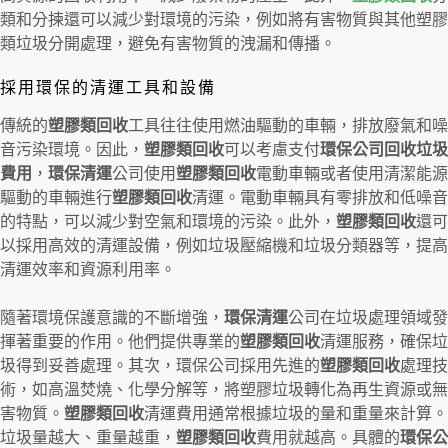
類和分揀還可以減少對環境的污染，例如將有害物質與其他塑膠
類垃圾分開處理，避免有害物質的洩漏和傳播。
採用環保的清運工具和設備
傳統的
塑膠類回收
工具往往使用燃油驅動的車輛，排放廢氣和噪
音污染環境。因此，
塑膠類回收
可以考慮支付
環保公司回收垃圾
費用
，
環保清運
公司使用
塑膠類回收
電動車輛或者使用清潔能源
驅動的車輛進行
塑膠類回收
清運。電動車輛具有零排放和低噪音
的特點，可以減少對空氣和環境的污染。此外，
塑膠類回收
還可
以採用高效的清運設備，例如垃圾壓縮機和垃圾分類器等，提高
清運效率和資源利用率。
隨著環境保護意識的不斷增強，
環保清運
公司在垃圾處理領域發
揮著重要的作用。他們提供專業的
塑膠類回收
清運服務，確保垃
圾得到妥善處理。其次，環保公司採用先進的
塑膠類回收
處理技
術，如高溫焚燒、化學分解等，將塑膠垃圾轉化為再生資源或無
害物質。
塑膠類回收
清運費用通常根據垃圾的量和重量來計算。
垃圾量越大、重量越重，
塑膠類回收
費用就越高。具體的
環保公