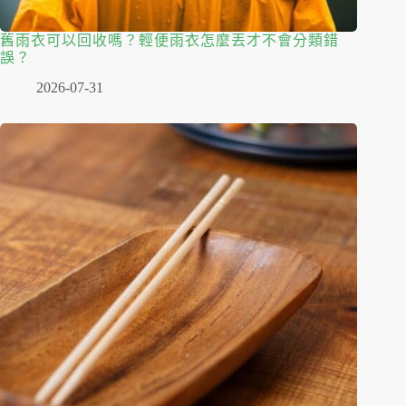
舊雨衣可以回收嗎？輕便雨衣怎麼丟才不會分類錯
誤？
2026-07-31