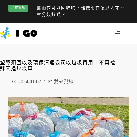
舊雨衣可以回收嗎？輕便雨衣怎麼丟才不
我來幫您
會分類錯誤？
塑膠類回收及環保清運公司收垃圾費用？不再禮
拜天追垃圾車
2024-01-02
我來幫您