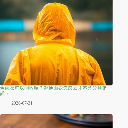
舊雨衣可以回收嗎？輕便雨衣怎麼丟才不會分類錯
誤？
2026-07-31