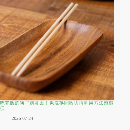
吃完飯的筷子別亂丟！免洗筷回收與再利用方法超環
保
2026-07-24