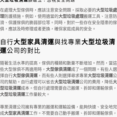
大型垃圾清運
誤區五：忽視安全問題
在處理大型傢俱時，應該注意安全問題，採取必要的
大型垃圾處
理
防護措施。例如，使用適當的
大型垃圾處理
搬運工具、注意防
滑、保護傢俱的脆弱部位等。同時，對於一些存在安全隱患的傢
俱，應該及時修理或者更換，確保家庭成員的安全。
自行
大型家具清運
與找專業
大型垃圾清
運
公司的對比
隨著生活水準的提高，傢俱的種類和數量不斷增加。然而，當這
些大型傢俱不再適用時，
大型傢俱清運
成了一個問題。有些人選
擇自行
大型傢俱清運
，而有些人則選擇尋求專業
大型垃圾清運
公
司的幫助。自行處理可以省去
大型垃圾清運
公司的費用，降低
大
型垃圾清運
成本。但自行處理需要自己搬運、拆卸和運輸傢俱，
大型垃圾清運
工作量較大。
專業清運公司擁有專業的搬運和運輸設備，能夠快速、安全地完
成
大型家具清運
工作。不需要自己動手搬運、拆卸和運輸傢俱，