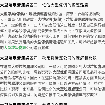
大型垃圾清運
誤區三：低估大型傢俱的搬運難度
大型家具(傢俱)
、
垃圾清運處理
如沙發、床架、衣櫃等體積較
大，重量也相對較重，
大型家具(傢俱)
、
垃圾清運處理
搬運起來
具有一定的難度。一些人可能會低估這些難度，試圖自己進行搬
運，結果導致傢俱損壞或者安全事故。因此，在搬運大型傢俱
時，應該選擇合適的搬運方式和工具，確保搬運過程的安全和順
利。如果沒有足夠的
大型傢俱清運
經驗和工具，可以考慮請專業
的
大型垃圾處理
公司進行搬運。
大型垃圾清運
誤區四：缺乏對清運公司的瞭解和比較
在選擇
大型垃圾處理
公司時，一些人可能會缺乏對
大型垃圾處理
公司的瞭解和比較，導致選擇的
大型傢俱清運
公司服務品質不高
或者價格不合理。因此，在選擇清運公司時，應該多方面瞭解
大
型垃圾處理
公司的服務內容、價格、口碑等方面的情況，並進行
比較。選擇一家可靠、性價比高的
大型垃圾處理
公司，可以確保
傢俱得到妥善處理，同時避免被不良
大型傢俱清運
商家欺詐。