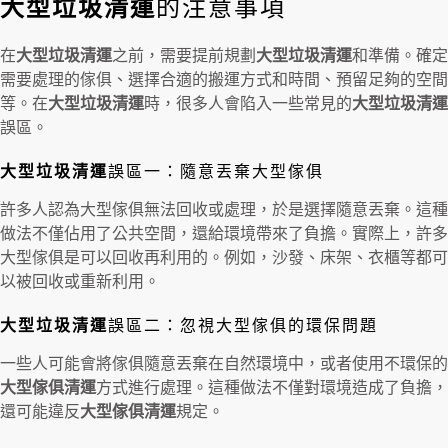
大型垃圾清運
的注意事項
在
大型垃圾清運
之前，需要提前規劃
大型垃圾清運
和準備。確定
需要處理的傢俱、選擇合適的搬運方式和時間、預留足夠的空間
等。在
大型垃圾清運
時，很多人會陷入一些常見的
大型垃圾清運
誤區。
大型垃圾清運
誤區一：隨意丟棄大型傢俱
許多人認為大型傢俱無法回收或處理，於是選擇隨意丟棄。這種
做法不僅佔用了公共空間，還給環境帶來了負擔。實際上，許多
大型傢俱是可以回收再利用的。例如，沙發、床架、衣櫃等都可
以被回收或重新利用。
大型垃圾清運
誤區二：忽視大型傢俱的環保問題
一些人可能會將傢俱隨意丟棄在自然環境中，或者使用不環保的
大型傢俱清運
方式進行處理。這種做法不僅對環境造成了負擔，
還可能違反
大型傢俱清運
規定。