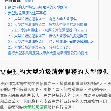
內容目錄
隱藏
1
需要預約大型垃圾清運服務的大型傢俱
2
大型垃圾清運的注意事項
2.1
大型垃圾清運誤區一：隨意丟棄大型傢俱
2.2
大型垃圾清運誤區二：忽視大型傢俱的環保問題
2.2.1
冷氣有霉味、卡灰塵？冷氣清潔找「I clean」
2.3
大型垃圾清運誤區三：低估大型傢俱的搬運難度
2.4
大型垃圾清運誤區四：缺乏對清運公司的瞭解和比較
2.5
大型垃圾清運誤區五：忽視安全問題
3
自行大型家具清運與找專業大型垃圾清運公司的對比
需要預約
大型垃圾清運
服務的大型傢俱
沙發作為客廳中的主要傢俱之一，其體積和重量都相對較大。沙
發的尺寸和設計因用途和風格而異，但通常來說，沙發的長度、
寬度和高度都相對較大，需要佔據較大的空間。由於沙發的體積
和重量較大，因此搬運和安置需要耗費較多的人力和物力。因
此，需要預約
大型垃圾清運
服務進行清理。