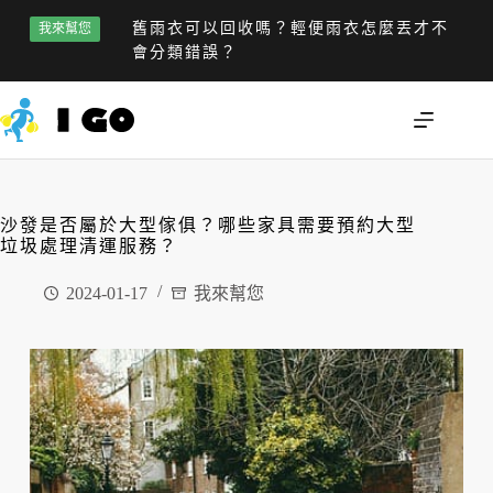
舊雨衣可以回收嗎？輕便雨衣怎麼丟才不
我來幫您
會分類錯誤？
沙發是否屬於大型傢俱？哪些家具需要預約大型
垃圾處理清運服務？
2024-01-17
我來幫您