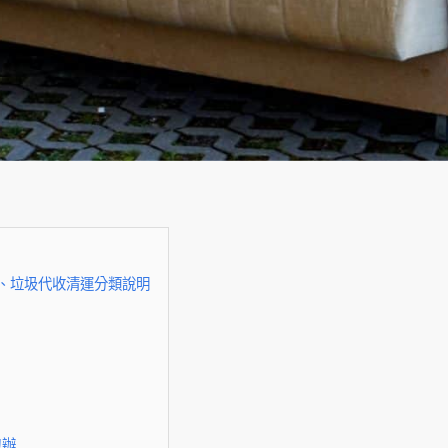
收、垃圾代收清運分類說明
包辦