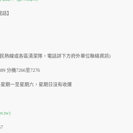
電話】
市民熱線或各區清潔隊，電話詳下方府外單位聯絡資訊)
-8889 分機7266至7276
每星期一至星期六，星期日沒有收運
.tw)
57