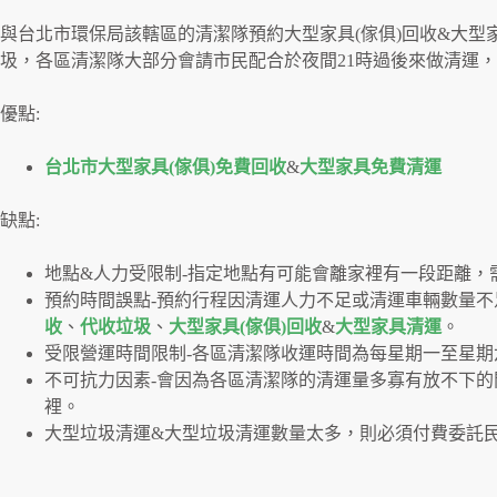
與台北市環保局該轄區的清潔隊預約大型家具(傢俱)回收&大型
圾，各區清潔隊大部分會請市民配合於夜間21時過後來做清運，
優點:
台北市大型家具(傢俱)免費回收
&
大型家具免費清運
缺點:
地點&人力受限制-指定地點有可能會離家裡有一段距離，
預約時間誤點-預約行程因清運人力不足或清運車輛數量
收
、
代收垃圾
、
大型家具(傢俱)回收
&
大型家具清運
。
受限營運時間限制-各區清潔隊收運時間為每星期一至星
不可抗力因素-會因為各區清潔隊的清運量多寡有放不下
裡。
大型垃圾清運&大型垃圾清運數量太多，則必須付費委託