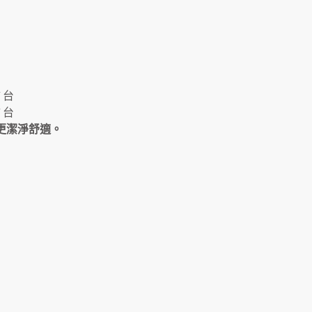
 台
 台
境更潔淨舒適。