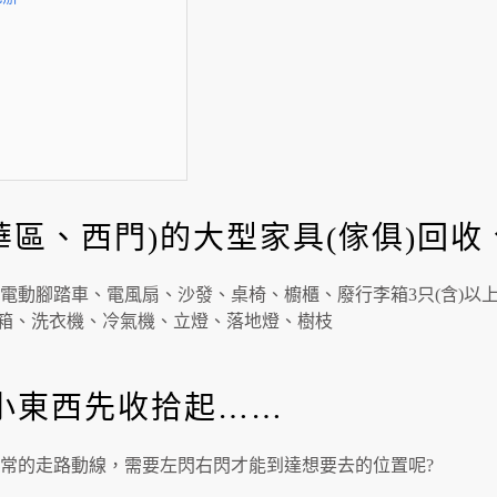
華區、西門)的大型家具(傢俱)回
電動腳踏車、電風扇、沙發、桌椅、櫥櫃、廢行李箱3只(含)以
冰箱、洗衣機、冷氣機、立燈、落地燈、樹枝
小東西先收拾起……
常的走路動線，需要左閃右閃才能到達想要去的位置呢?