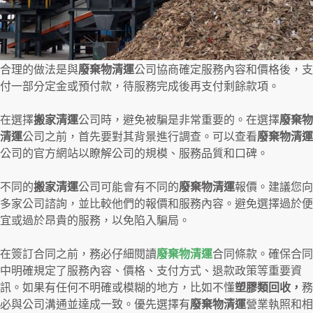
合理的做法是與
廢棄物清運
公司協商確定服務內容和價格後，支
付一部分定金或預付款，待服務完成後再支付剩餘款項。
在選擇
搬家清運
公司時，避免被騙是非常重要的。在選擇
廢棄物
清運
公司之前，首先要對其背景進行調查。可以查看
廢棄物清運
公司的官方網站以瞭解公司的規模、服務品質和口碑。
不同的
搬家清運
公司可能會有不同的
廢棄物清運
報價。建議您向
多家公司諮詢，並比較他們的報價和服務內容。避免選擇過於便
宜或過於昂貴的服務，以免陷入騙局。
在簽訂合同之前，務必仔細閱讀
廢棄物清運
合同條款。確保合同
中明確規定了服務內容、價格、支付方式、退款政策等重要資
訊。如果有任何不明確或模糊的地方，比如不懂
塑膠類回收，
務
必與公司溝通並達成一致。優先選擇有
廢棄物清運
營業執照和相