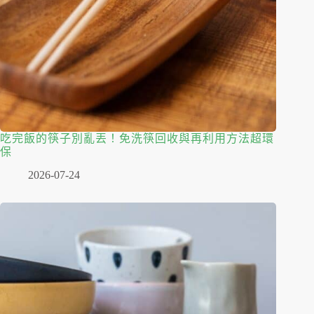
吃完飯的筷子別亂丟！免洗筷回收與再利用方法超環
保
2026-07-24