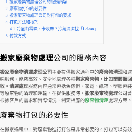
1
搬家廢棄物處理公司的服務內容
2
廢棄物打包的必要性
3
搬家廢棄物處理公司對打包的要求
4
打包方法和技巧
4.1
冷氣有霉味、卡灰塵？冷氣清潔找「I clean」
5
付款方式
搬家廢棄物處理
公司的服務內容
搬家廢棄物清運處理公司
主要提供搬家過程中的
廢棄物清理
和運
輸服務。能夠高效、安全地處理各種
搬家廢棄物
，比如
塑膠類回
收
。
清運處理
服務內容通常包括舊傢俱、家電、紙箱、塑膠包裝
等廢棄物的清理和運輸。在提供服務時，
搬家廢棄物處理
公司會
根據客戶的需求和實際情況，制定相應的
廢棄物清運
處理方案。
廢棄物打包的必要性
在搬家過程中，對廢棄物進行打包是非常必要的。打包可以有效