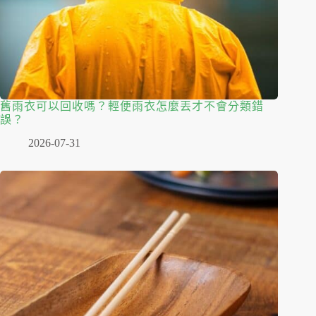
舊雨衣可以回收嗎？輕便雨衣怎麼丟才不會分類錯
誤？
2026-07-31