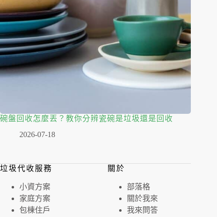
碗盤回收怎麼丟？教你分辨瓷碗是垃圾還是回收
2026-07-18
垃圾代收服務
關於
⼩資⽅案
部落格
家庭⽅案
關於我來
包棟住戶
我來問答