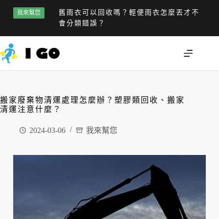
舊雨衣可以回收嗎？輕便雨衣怎麼丟才不
我來幫您
會分類錯誤？
搬家廢棄物清運處理怎麼辦？塑膠類回收、搬家
清運注意什麼？
2024-03-06
我來幫您