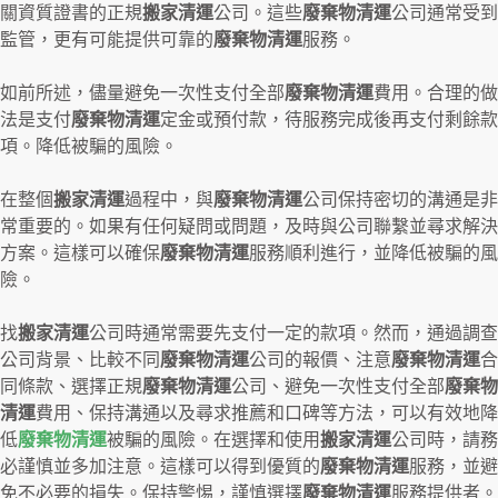
關資質證書的正規
搬家清運
公司。這些
廢棄物清運
公司通常受到
監管，更有可能提供可靠的
廢棄物清運
服務。
如前所述，儘量避免一次性支付全部
廢棄物清運
費用。合理的做
法是支付
廢棄物清運
定金或預付款，待服務完成後再支付剩餘款
項。降低被騙的風險。
在整個
搬家清運
過程中，與
廢棄物清運
公司保持密切的溝通是非
常重要的。如果有任何疑問或問題，及時與公司聯繫並尋求解決
方案。這樣可以確保
廢棄物清運
服務順利進行，並降低被騙的風
險。
找
搬家清運
公司時通常需要先支付一定的款項。然而，通過調查
公司背景、比較不同
廢棄物清運
公司的報價、注意
廢棄物清運
合
同條款、選擇正規
廢棄物清運
公司、避免一次性支付全部
廢棄物
清運
費用、保持溝通以及尋求推薦和口碑等方法，可以有效地降
低
廢棄物清運
被騙的風險。在選擇和使用
搬家清運
公司時，請務
必謹慎並多加注意。這樣可以得到優質的
廢棄物清運
服務，並避
免不必要的損失。保持警惕，謹慎選擇
廢棄物清運
服務提供者。