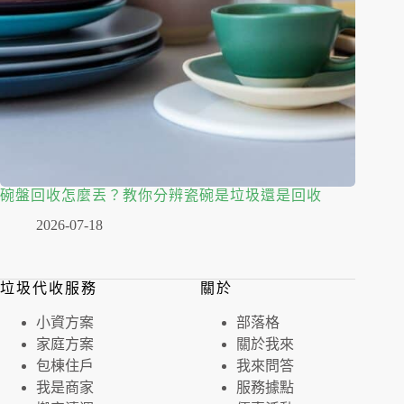
碗盤回收怎麼丟？教你分辨瓷碗是垃圾還是回收
2026-07-18
垃圾代收服務
關於
⼩資⽅案
部落格
家庭⽅案
關於我來
包棟住戶
我來問答
我是商家
服務據點