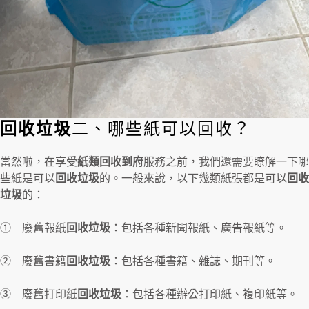
回收垃圾
二、哪些紙可以回收？
當然啦，在享受
紙類回收到府
服務之前，我們還需要瞭解一下哪
些紙是可以
回收垃圾
的。一般來說，以下幾類紙張都是可以
回收
垃圾
的：
① 廢舊報紙
回收垃圾
：包括各種新聞報紙、廣告報紙等。
② 廢舊書籍
回收垃圾
：包括各種書籍、雜誌、期刊等。
③ 廢舊打印紙
回收垃圾
：包括各種辦公打印紙、複印紙等。