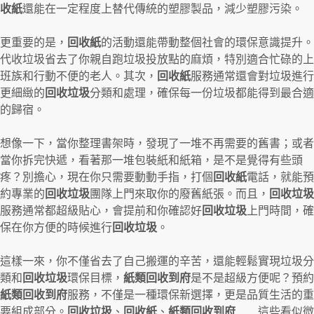
收紙
還能在一定程度上替代傳統的塑膠製品，減少塑膠污染。
更重要的是，
回收紙
的活動還能帶動整個社會的環保意識提升。
代收垃圾省去了你親自跑垃圾投放點的麻煩，特別適合忙碌的上
班族和行動不便的老人。其次，
回收紙
服務通常還會對垃圾進行
更細緻的
回收垃圾
分類和處理，確保每一份垃圾都能得到最合適
的歸宿。
想像一下，當你整理書架時，發現了一堆不再需要的舊書；或者
當你拆完快遞，看著那一堆包裝紙和紙箱，是不是覺得有些頭
疼？別擔心，現在你只需要動動手指，打個
回收紙
電話，就能預
約專業的
回收垃圾
團隊上門來取你的廢舊紙張。而且，
回收垃圾
服務通常都超級貼心，會提前和你確認好
回收垃圾
上門時間，確
保在你方便的時候進行
回收垃圾
。
這樣一來，你不僅省去了自己搬運的辛苦，還能輕鬆實現垃圾分
類和
回收垃圾
環保目標，
紙類回收到府
是不是超級方便呢？預約
紙類回收到府
服務，不僅是一種環保新選擇，更是品質生活的重
要組成部分。
回收垃圾
、
回收紙
、
紙類回收到府
……這些看似微