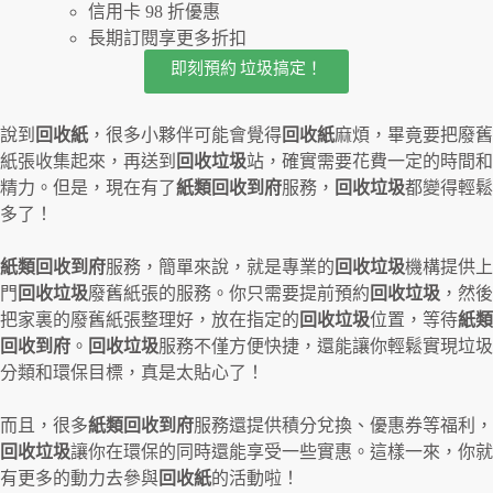
信用卡 98 折優惠
長期訂閱享更多折扣
即刻預約 垃圾搞定！
說到
回收紙
，很多小夥伴可能會覺得
回收紙
麻煩，畢竟要把廢舊
紙張收集起來，再送到
回收垃圾
站，確實需要花費一定的時間和
精力。但是，現在有了
紙類回收到府
服務，
回收垃圾
都變得輕鬆
多了！
紙類回收到府
服務，簡單來說，就是專業的
回收垃圾
機構提供上
門
回收垃圾
廢舊紙張的服務。你只需要提前預約
回收垃圾
，然後
把家裏的廢舊紙張整理好，放在指定的
回收垃圾
位置，等待
紙類
回收到府
。
回收垃圾
服務不僅方便快捷，還能讓你輕鬆實現垃圾
分類和環保目標，真是太貼心了！
而且，很多
紙類回收到府
服務還提供積分兌換、優惠券等福利，
回收垃圾
讓你在環保的同時還能享受一些實惠。這樣一來，你就
有更多的動力去參與
回收紙
的活動啦！