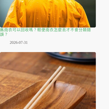
舊雨衣可以回收嗎？輕便雨衣怎麼丟才不會分類錯
誤？
2026-07-31