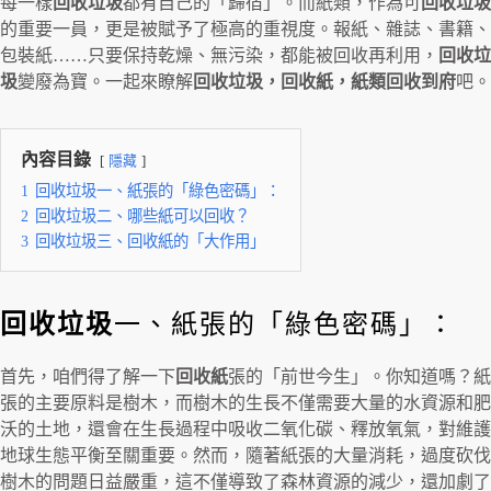
每一樣
回收垃圾
都有自己的「歸宿」。而紙類，作為可
回收垃圾
的重要一員，更是被賦予了極高的重視度。報紙、雜誌、書籍、
包裝紙……只要保持乾燥、無污染，都能被回收再利用，
回收垃
圾
變廢為寶。一起來瞭解
回收垃圾，回收紙，紙類回收到府
吧。
內容目錄
隱藏
1
回收垃圾一、紙張的「綠色密碼」：
2
回收垃圾二、哪些紙可以回收？
3
回收垃圾三、回收紙的「大作用」
回收垃圾
一、紙張的「綠色密碼」：
首先，咱們得了解一下
回收紙
張的「前世今生」。你知道嗎？紙
張的主要原料是樹木，而樹木的生長不僅需要大量的水資源和肥
沃的土地，還會在生長過程中吸收二氧化碳、釋放氧氣，對維護
地球生態平衡至關重要。然而，隨著紙張的大量消耗，過度砍伐
樹木的問題日益嚴重，這不僅導致了森林資源的減少，還加劇了