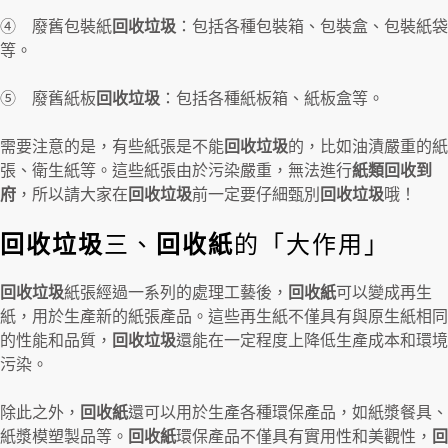
④ 廢舊包裝紙
回收垃圾
：包括各種包裝箱、包裝盒、包裝紙袋
等。
⑤ 廢舊紙板
回收垃圾
：包括各種紙板箱、紙板盒等。
需要注意的是，有些紙張是不能
回收垃圾
的，比如油漬嚴重的紙
張、衛生紙等。這些紙張由於污染嚴重，無法進行
紙類回收到
府
，所以請大家在
回收垃圾
前一定要仔細甄別
回收垃圾
哦！
回收垃圾
三、
回收紙
的「大作用」
回收垃圾
紙張經過一系列的處理工藝後，
回收紙
可以變成再生
紙，用於生產新的紙張產品。這些再生紙不僅具有與原生紙相同
的性能和品質，
回收垃圾
還能在一定程度上降低生產成本和環境
污染。
除此之外，
回收紙
還可以用於生產各種環保產品，如紙漿餐具、
紙漿模塑製品等。
回收紙
環保產品不僅具有實用性和美觀性，
回