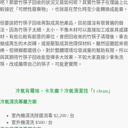
吧？那麼竹筷子回收的狀況又是如何呢？其實竹筷子在理論上比
較接近「可燃性廢棄物」，也就是在焚化時至少能轉換成能量。
但要說把竹筷子回收再製成其他產品，目前還沒有很普遍的做
法。因為竹筷子太細、太小，不像木材可以直接加工成家具或建
材。有些比較有創意的單位，會把回收來的竹筷子清理後，拿去
做成再生的木炭磚，或是壓製成其他環保材料。雖然這聽起來很
棒，但規模都還很小，對於整體環境垃圾減量的幫助有限。所以
與其期待竹筷子回收能發揮多大效果，不如大家直接少拿免洗
筷，改成攜帶自己的筷子，可能更實際。
冷氣有霉味、卡灰塵？冷氣清潔找「I clean」
冷氣清洗專屬⽅案
室內機清洗除菌消毒 $2,200 / 台
室外機清洗 $500 / 台