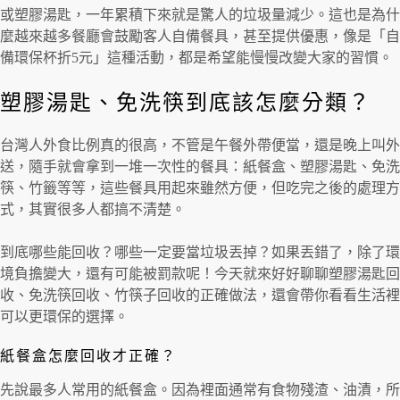
或塑膠湯匙，一年累積下來就是驚人的垃圾量減少。這也是為什
麼越來越多餐廳會鼓勵客人自備餐具，甚至提供優惠，像是「自
備環保杯折5元」這種活動，都是希望能慢慢改變大家的習慣。
塑膠湯匙、免洗筷到底該怎麼分類？
台灣人外食比例真的很高，不管是午餐外帶便當，還是晚上叫外
送，隨手就會拿到一堆一次性的餐具：紙餐盒、塑膠湯匙、免洗
筷、竹籤等等，這些餐具用起來雖然方便，但吃完之後的處理方
式，其實很多人都搞不清楚。
到底哪些能回收？哪些一定要當垃圾丟掉？如果丟錯了，除了環
境負擔變大，還有可能被罰款呢！今天就來好好聊聊塑膠湯匙回
收、免洗筷回收、竹筷子回收的正確做法，還會帶你看看生活裡
可以更環保的選擇。
紙餐盒怎麼回收才正確？
先說最多人常用的紙餐盒。因為裡面通常有食物殘渣、油漬，所