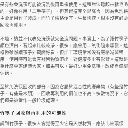
是有些免洗筷可能被清洗後再重複使用。這種說法聽起來就毛毛
的，好像在用「二手筷子」，但其實這完全是謠言，因為免洗筷
主要是用竹子製成，而竹子價格便宜、生長快速，根本沒有必要
回收再使用。
不過，這並不代表免洗筷就完全沒問題。事實上，為了讓竹筷子
顏色漂白、看起來比較乾淨，很多工廠會用二氧化硫來燻製。這
樣做雖然讓筷子外觀變好看，但加工環境常常沒有嚴格滅菌程
序，使用時可能會有殘留物質溶出，對健康多少有影響。這就是
為什麼專家建議大家，如果可以，最好少用免洗筷，改成自備環
保筷。
至於免洗筷回收的部分，因為它屬於混合性的廢棄物（有些是竹
子、有些是木頭），回收再利用的價值也不高。多數情況下，它
們還是被當作一般垃圾處理。
竹筷子回收與再利用的可能性
說到竹筷子，很多人會覺得至少它是天然材質，應該比較環保