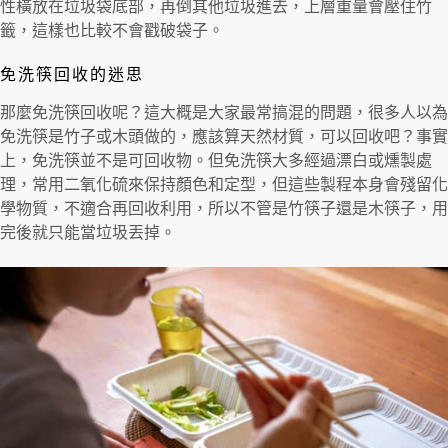
性橫放在垃圾袋底部，再倒其他垃圾進去，上層重量會壓住竹
籤，這樣也比較不會戳破袋子。
免洗筷回收的迷思
那麼免洗筷回收呢？這大概是大家最常搞混的問題，很多人以為
免洗筷是竹子或木頭做的，應該算天然材質，可以回收吧？事實
上，免洗筷並不是可回收物。但免洗筷大多經過漂白或燻製處
理，常用二氧化硫來保持顏色和定型，但這些製程本身會殘留化
學物質，不適合再回收利用，所以不管是竹筷子還是木筷子，用
完後就只能當垃圾丟掉。