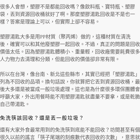
很多人會想，塑膠不是都能回收嗎？像飲料瓶、寶特瓶、塑膠
袋，丟到資源回收桶就好了啊。那麼塑膠湯匙回收是不是也一
樣？答案是理論上可以，但實際上卻不容易。
塑膠湯匙大多是用PP材質（聚丙烯）做的，這種材質在清洗
後，確實可以和其他廢塑膠一起回收。不過，真正的問題是回收
價值太低。因為塑膠湯匙體積小、重量輕，回收廠需要耗費很多
人力物力去清理和分類，但能回收的價值卻非常有限。
所以在台灣，像台南、新北這些縣市，其實已經把「塑膠湯匙」
列為不回收的品項。換句話說，你就算把它丟到資源回收桶，最
後大多還是被當成一般垃圾處理。這也是為什麼很多環保團體會
呼籲大家，外出用餐時能不用塑膠湯匙就盡量不要拿，或是乾脆
自己帶湯匙。
免洗筷該回收？還是丟一般垃圾？
還有大家外食最常用到的免洗筷到底能不能回收？坊間甚至有個
很久以前的謠言「筷子尾端的刻痕數代表回收的次數」，意思就