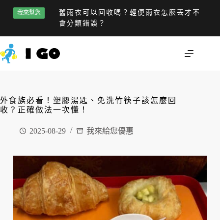
舊雨衣可以回收嗎？輕便雨衣怎麼丟才不
我來幫您
會分類錯誤？
外食族必看！塑膠湯匙、免洗竹筷子該怎麼回
收？正確做法一次懂！
2025-08-29
我來給您優惠