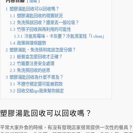
內容目錄
隱藏
1
塑膠湯匙回收可以回收嗎？
1.1
塑膠湯匙回收的現實狀況
1.2
免洗筷該回收？還是丟一般垃圾？
1.3
竹筷子回收與再利用的可能性
1.3.1
冷氣有霉味、卡灰塵？冷氣清潔找「I clean」
1.4
政策與環保趨勢
2
塑膠湯匙、免洗筷到底該怎麼分類？
2.1
紙餐盒怎麼回收才正確？
2.2
竹籤要注意安全處理
2.3
免洗筷回收的迷思
3
塑膠湯匙回收為什麼不普及？
3.1
不遵守規定還可能被罰款
3.2
回收交給igo我來幫你搞定
塑膠湯匙回收可以回收嗎？
平常大家外食的時候，有沒有發現店家很常提供一次性的餐具？