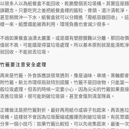
以很多人以為紙餐盒不能回收，乾脆整個丟垃圾桶。其實這是錯
誤觀念。只要吃完之後把紙餐盒裡的飯粒、骨頭、湯汁清乾淨，
甚至稍微沖一下水，紙餐盒就可以分類進「廢紙容器回收」。這
樣一來，紙漿還能被再利用，環境負擔也會減少很多。
不過如果餐盒油漬太嚴重，或是還有塑膠膜難以分離，那回收價
值就不高，可能還是得當垃圾處理。所以基本原則就是能清乾淨
就回收，不能就丟垃圾。
竹籤要注意安全處理
再來是竹籤，外食族應該很常遇到，像是滷味、串燒、黑輪都會
附竹籤。新北市環保局就特別提醒，竹籤不是回收物，只能當一
般垃圾處理。但丟的時候一定要小心，因為尖尖的竹籤如果直接
丟進垃圾袋，很可能刺破垃圾袋，甚至會傷到清潔隊員。
正確做法是把竹籤對折，最好再用紙巾或袋子包起來，再丟進垃
圾桶。這樣就不會因為垃圾壓縮或搬運而刺破垃圾袋。有民眾還
分享一個小技巧：如果竹籤比較短，可以先收集起來，最後一次