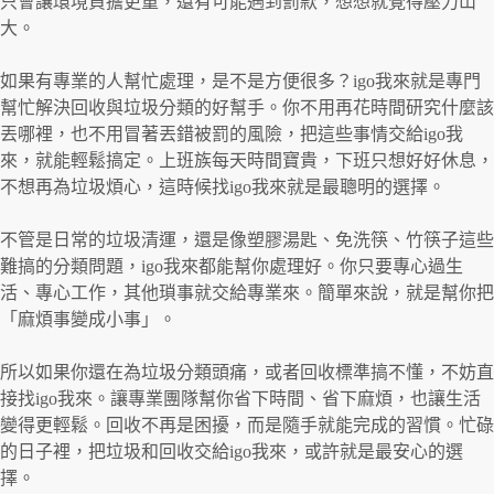
只會讓環境負擔更重，還有可能遇到罰款，想想就覺得壓力山
大。
如果有專業的人幫忙處理，是不是方便很多？igo我來就是專門
幫忙解決回收與垃圾分類的好幫手。你不用再花時間研究什麼該
丟哪裡，也不用冒著丟錯被罰的風險，把這些事情交給igo我
來，就能輕鬆搞定。上班族每天時間寶貴，下班只想好好休息，
不想再為垃圾煩心，這時候找igo我來就是最聰明的選擇。
不管是日常的垃圾清運，還是像塑膠湯匙、免洗筷、竹筷子這些
難搞的分類問題，igo我來都能幫你處理好。你只要專心過生
活、專心工作，其他瑣事就交給專業來。簡單來說，就是幫你把
「麻煩事變成小事」。
所以如果你還在為垃圾分類頭痛，或者回收標準搞不懂，不妨直
接找igo我來。讓專業團隊幫你省下時間、省下麻煩，也讓生活
變得更輕鬆。回收不再是困擾，而是隨手就能完成的習慣。忙碌
的日子裡，把垃圾和回收交給igo我來，或許就是最安心的選
擇。