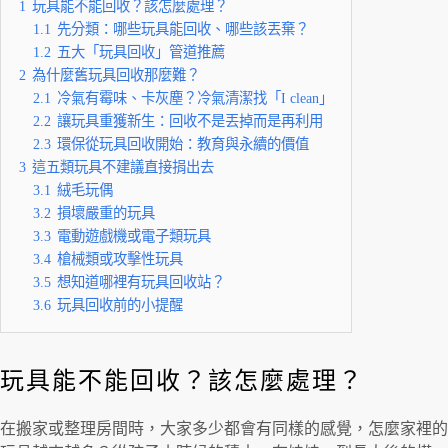
1
玩具能不能回收？該怎麼處理？
1.1
先分類：哪些玩具能回收、哪些該丟棄？
1.2
五大「玩具回收」管道推薦
2
為什麼舊玩具回收那麼難？
2.1
冷氣有霉味、卡灰塵？冷氣清潔找「I clean」
2.2
讓玩具重獲新生：回收不是丟掉而是再利用
2.3
環保從玩具回收開始：教育與永續的價值
3
這五類玩具不建議直接捐出去
3.1
絨毛玩偶
3.2
損壞嚴重的玩具
3.3
電動遊戲機或電子類玩具
3.4
槍械類或攻擊性玩具
3.5
想知道哪裡有玩具回收站？
3.6
玩具回收前的小提醒
玩具能不能回收？該怎麼處理？
在搬家或整理房間時，大家多少都會有同樣的感覺，怎麼家裡的