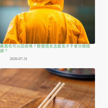
舊雨衣可以回收嗎？輕便雨衣怎麼丟才不會分類錯
誤？
2026-07-31