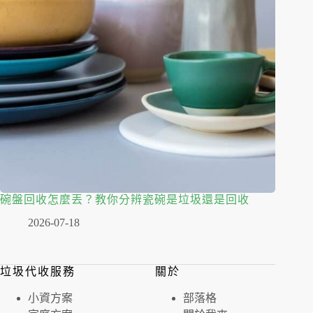
碗盤回收怎麼丟？教你分辨瓷碗是垃圾還是回收
2026-07-18
垃圾代收服務
關於
⼩資⽅案
部落格