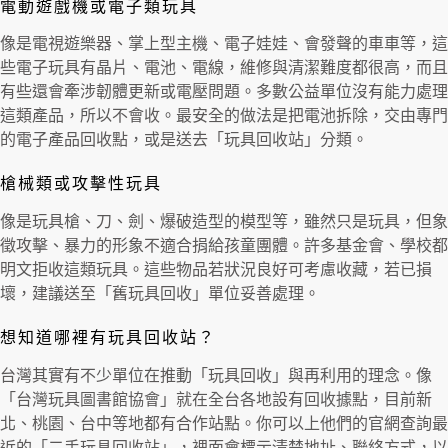
電動遊戲機或電子類玩具
像是電視遊樂器、掌上型主機、電子娃娃、會發聲的車車等，這
些電子玩具有晶片、電池、電線，維修與清潔難度都很高，而且
有些還會牽涉韌體更新或電壓問題。多數公益單位沒有能力處理
這類產品，所以不會收。最安全的做法是把電池拆除，交由專門
的電子產品回收點，或是送去「玩具回收站」分類。
槍械類或攻擊性玩具
像是玩具槍、刀、劍、爆破造型的模型等，雖然只是玩具，但象
徵攻擊、暴力的形象不適合捐給孩童團體。許多基金會、學校都
明文拒收這類玩具。這些物品若狀況良好可考慮收藏，若已損
壞，建議送至「舊玩具回收」單位妥善處理。
想知道哪裡有玩具回收站？
台灣其實有不少單位在推動「玩具回收」與再利用的理念。像
「台灣玩具圖書館協會」就在全台各地設有回收據點，目前新
北、桃園、台中等地都有合作站點。你可以上他們的官網查詢最
近的「二手玩具回收站」，裡面會標示清楚地址、聯絡方式，以