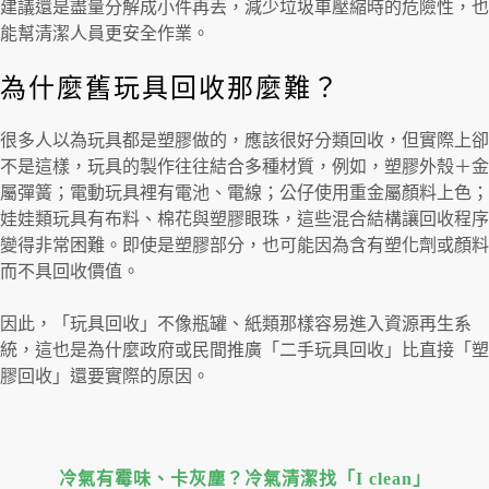
建議還是盡量分解成小件再丟，減少垃圾車壓縮時的危險性，也
能幫清潔人員更安全作業。
為什麼舊玩具回收那麼難？
很多人以為玩具都是塑膠做的，應該很好分類回收，但實際上卻
不是這樣，玩具的製作往往結合多種材質，例如，塑膠外殼＋金
屬彈簧；電動玩具裡有電池、電線；公仔使用重金屬顏料上色；
娃娃類玩具有布料、棉花與塑膠眼珠，這些混合結構讓回收程序
變得非常困難。即使是塑膠部分，也可能因為含有塑化劑或顏料
而不具回收價值。
因此，「玩具回收」不像瓶罐、紙類那樣容易進入資源再生系
統，這也是為什麼政府或民間推廣「二手玩具回收」比直接「塑
膠回收」還要實際的原因。
冷氣有霉味、卡灰塵？冷氣清潔找「I clean」