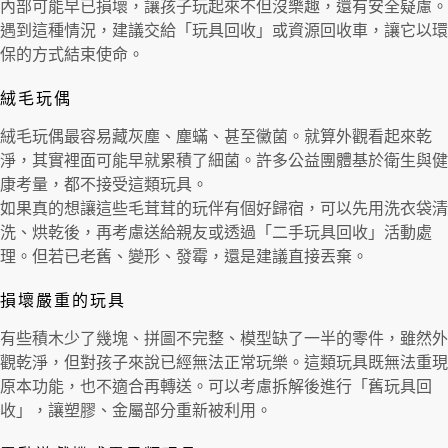
內部可能早已損壞，讓孩子玩起來不但沒樂趣，還有安全疑慮。
遇到這種情況，建議交給「玩具回收」或資源回收車，讓它以環
保的方式結束使命。
絨毛玩偶
絨毛玩偶最容易藏灰塵、塵蟎、甚至黴菌。就算外觀看起來乾
淨，其實裡面可能早就累積了細菌。許多公益團體基於衛生與健
康考量，都不接受這類玩具。
如果真的想讓這些毛茸茸的玩伴有個好歸宿，可以先用洗衣袋清
洗、烘乾後，再考慮送給親友或透過「二手玩具回收」活動處
理。但若已老舊、變形、發霉，還是建議直接丟棄。
損壞嚴重的玩具
有些積木少了幾塊、拼圖不完整、模型缺了一半的零件，雖然外
觀乾淨，但對孩子來說已經無法正常玩樂。這類玩具既無法重現
原本功能，也不適合再轉送。可以考慮拆解後進行「舊玩具回
收」，讓塑膠、金屬部分重新被利用。