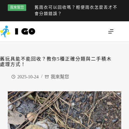
舊雨衣可以回收嗎？輕便雨衣怎麼丟才不
我來幫您
會分類錯誤？
舊玩具能不能回收？教你5種正確分類與二手積木
處理方式！
2025-10-24
我來幫您