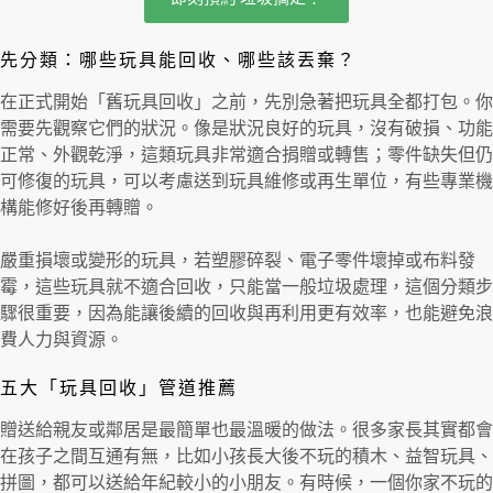
先分類：哪些玩具能回收、哪些該丟棄？
在正式開始「舊玩具回收」之前，先別急著把玩具全都打包。你
需要先觀察它們的狀況。像是狀況良好的玩具，沒有破損、功能
正常、外觀乾淨，這類玩具非常適合捐贈或轉售；零件缺失但仍
可修復的玩具，可以考慮送到玩具維修或再生單位，有些專業機
構能修好後再轉贈。
嚴重損壞或變形的玩具，若塑膠碎裂、電子零件壞掉或布料發
霉，這些玩具就不適合回收，只能當一般垃圾處理，這個分類步
驟很重要，因為能讓後續的回收與再利用更有效率，也能避免浪
費人力與資源。
五大「玩具回收」管道推薦
贈送給親友或鄰居是最簡單也最溫暖的做法。很多家長其實都會
在孩子之間互通有無，比如小孩長大後不玩的積木、益智玩具、
拼圖，都可以送給年紀較小的小朋友。有時候，一個你家不玩的