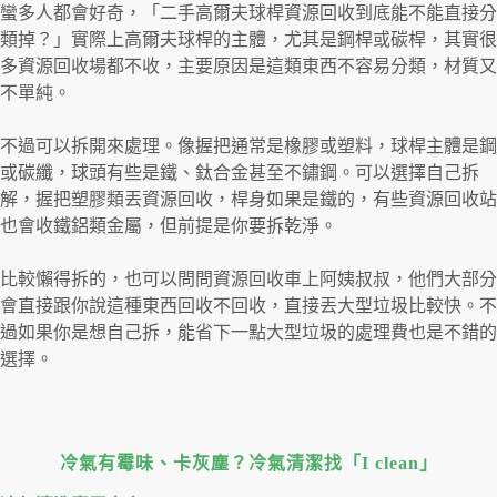
蠻多人都會好奇，「二手高爾夫球桿資源回收到底能不能直接分
類掉？」實際上高爾夫球桿的主體，尤其是鋼桿或碳桿，其實很
多資源回收場都不收，主要原因是這類東西不容易分類，材質又
不單純。
不過可以拆開來處理。像握把通常是橡膠或塑料，球桿主體是鋼
或碳纖，球頭有些是鐵、鈦合金甚至不鏽鋼。可以選擇自己拆
解，握把塑膠類丟資源回收，桿身如果是鐵的，有些資源回收站
也會收鐵鋁類金屬，但前提是你要拆乾淨。
比較懶得拆的，也可以問問資源回收車上阿姨叔叔，他們大部分
會直接跟你說這種東西回收不回收，直接丟大型垃圾比較快。不
過如果你是想自己拆，能省下一點大型垃圾的處理費也是不錯的
選擇。
冷氣有霉味、卡灰塵？冷氣清潔找「I clean」