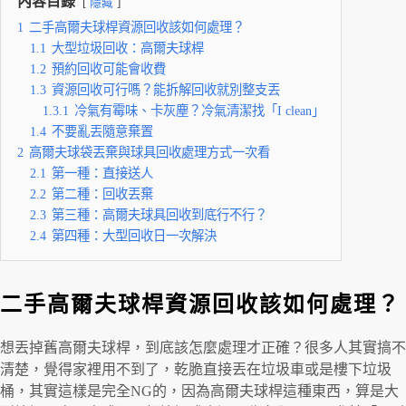
內容目錄
隱藏
1
二手高爾夫球桿資源回收該如何處理？
1.1
大型垃圾回收：高爾夫球桿
1.2
預約回收可能會收費
1.3
資源回收可行嗎？能拆解回收就別整支丟
1.3.1
冷氣有霉味、卡灰塵？冷氣清潔找「I clean」
1.4
不要亂丟隨意棄置
2
高爾夫球袋丟棄與球具回收處理方式一次看
2.1
第一種：直接送人
2.2
第二種：回收丟棄
2.3
第三種：高爾夫球具回收到底行不行？
2.4
第四種：大型回收日一次解決
二手高爾夫球桿資源回收該如何處理？
想丟掉舊高爾夫球桿，到底該怎麼處理才正確？很多人其實搞不
清楚，覺得家裡用不到了，乾脆直接丟在垃圾車或是樓下垃圾
桶，其實這樣是完全NG的，因為高爾夫球桿這種東西，算是大