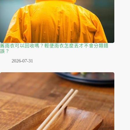
舊雨衣可以回收嗎？輕便雨衣怎麼丟才不會分類錯
誤？
2026-07-31