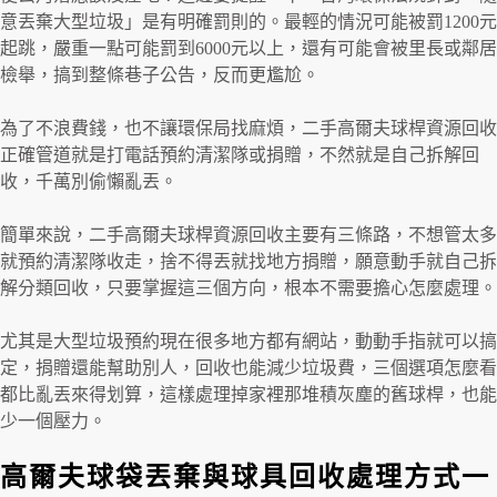
意丟棄大型垃圾」是有明確罰則的。最輕的情況可能被罰1200元
起跳，嚴重一點可能罰到6000元以上，還有可能會被里長或鄰居
檢舉，搞到整條巷子公告，反而更尷尬。
為了不浪費錢，也不讓環保局找麻煩，二手高爾夫球桿資源回收
正確管道就是打電話預約清潔隊或捐贈，不然就是自己拆解回
收，千萬別偷懶亂丟。
簡單來說，二手高爾夫球桿資源回收主要有三條路，不想管太多
就預約清潔隊收走，捨不得丟就找地方捐贈，願意動手就自己拆
解分類回收，只要掌握這三個方向，根本不需要擔心怎麼處理。
尤其是大型垃圾預約現在很多地方都有網站，動動手指就可以搞
定，捐贈還能幫助別人，回收也能減少垃圾費，三個選項怎麼看
都比亂丟來得划算，這樣處理掉家裡那堆積灰塵的舊球桿，也能
少一個壓力。
高爾夫球袋丟棄與球具回收處理方式一