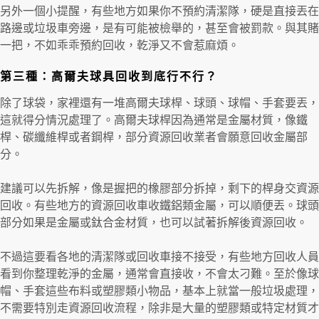
另外一個小提醒，有些地方如果你不預約清潔隊，硬是直接丟在
路邊或垃圾車旁邊，是有可能被檢舉的，甚至會被罰款。與其賭
一把，不如乖乖預約回收，乾淨又不會惹麻煩。
第三種：高爾夫球具回收到底行不行？
除了球袋，家裡還有一堆高爾夫球桿、球頭、球帽、手套要丟，
這就得分情況處理了。高爾夫球桿因為通常是金屬材質，像鐵
桿、碳纖維桿或者鋼桿，部分資源回收業者會願意回收金屬部
分。
建議可以先拆解，像是握把的橡膠部分拆掉，剩下的桿身交資源
回收。有些地方的資源回收車收鐵鋁類金屬，可以順便丟。球頭
部分如果是金屬或鈦合金材質，也可以試著拆解後資源回收。
不過這要看各地的清潔隊或回收車接不接受，有些地方回收人員
看到你整理乾淨的金屬，通常會直接收，不會太刁難。至於像球
帽、手套這些布料或塑膠類小物品，基本上就當一般垃圾處理，
不需要特別走資源回收流程，除非是大量的塑膠類或特定材質才