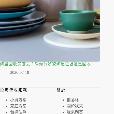
碗盤回收怎麼丟？教你分辨瓷碗是垃圾還是回收
2026-07-18
垃圾代收服務
關於
⼩資⽅案
部落格
家庭⽅案
關於我來
包棟住戶
我來問答