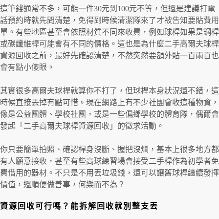
這筆錢通常不多，可能一件30元到100元不等，但還是建議打電
話預約時就先問清楚，免得到時候清潔隊來了才被告知要貼費用
單。有些地區甚至會依照材質不同來收費，例如球桿如果是鋼桿
或碳纖維桿可能會有不同的價格。這也是為什麼二手高爾夫球桿
資源回收之前，最好先確認清楚，不然突然要額外貼一百兩百也
會有點小傻眼。
其實很多高爾夫球桿就算你不打了，但球桿本身狀況還不錯，這
時候直接丟掉有點可惜。現在網路上有不少社團會收這種物資，
像是公益團體、學校社團，或是一些偏鄉學校的體育隊，偶爾會
發起「二手高爾夫球桿資源回收」的徵求活動。
你只要簡單拍照、確認桿身沒斷、握把沒爛，基本上很多地方都
有人願意接收，甚至有些高球練習場會接受二手桿作為初學者免
費借用的器材。不只是不用丟垃圾錢，還可以讓舊球桿繼續發揮
價值，還順便做善事，何樂而不為？
資源回收可行嗎？能拆解回收就別整支丟