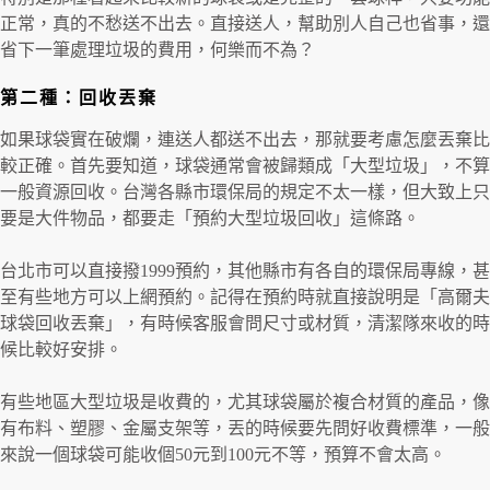
正常，真的不愁送不出去。直接送人，幫助別人自己也省事，還
省下一筆處理垃圾的費用，何樂而不為？
第二種：回收丟棄
如果球袋實在破爛，連送人都送不出去，那就要考慮怎麼丟棄比
較正確。首先要知道，球袋通常會被歸類成「大型垃圾」，不算
一般資源回收。台灣各縣市環保局的規定不太一樣，但大致上只
要是大件物品，都要走「預約大型垃圾回收」這條路。
台北市可以直接撥1999預約，其他縣市有各自的環保局專線，甚
至有些地方可以上網預約。記得在預約時就直接說明是「高爾夫
球袋回收丟棄」，有時候客服會問尺寸或材質，清潔隊來收的時
候比較好安排。
有些地區大型垃圾是收費的，尤其球袋屬於複合材質的產品，像
有布料、塑膠、金屬支架等，丟的時候要先問好收費標準，一般
來說一個球袋可能收個50元到100元不等，預算不會太高。