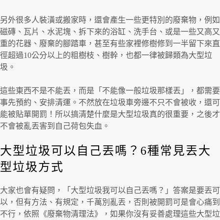
另外很多人裝潢或搬家時，還會產生一些更特別的廢棄物，例如
磁磚、瓦片、水泥塊、拆下來的浴缸、洗手台、或是一些又高又
重的花器、廢棄的腳踏車，甚至有些家裡修樹修到一半留下來直
徑超過10公分以上的粗樹枝、樹幹，也都一律被歸類為大型垃
圾。
這些東西不是不能丟，而是「不能像一般垃圾那樣丟」，都需要
事先預約、安排清運。不然放在垃圾車旁邊不只不會被收，還可
能被貼單開罰！所以搞清楚什麼是大型垃圾真的很重要，之後才
不會被亂丟害到自己荷包失血。
大型垃圾可以自己丟嗎？6種常見丟大
型垃圾方式
大家也會有疑問，「大型垃圾我可以自己丟嗎？」答案是要丟可
以，但有方法、有規定，千萬別亂丟，否則被開罰可是會心痛到
不行，依照《廢棄物清理法》，如果你沒有妥善處理這些大型垃