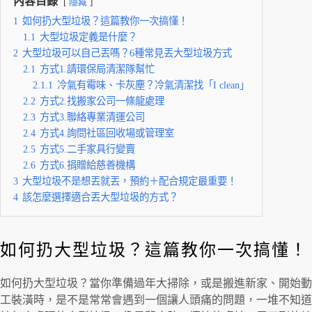
內容目錄
隱藏
1
如何扔大型垃圾？這篇教你一次搞懂！
1.1
大型垃圾定義是什麼？
2
大型垃圾可以自己丟嗎？6種常見丟大型垃圾方式
2.1
方式1.請環保局清潔隊幫忙
2.1.1
冷氣有霉味、卡灰塵？冷氣清潔找「I clean」
2.2
方式2.找搬家公司一條龍處理
2.3
方式3.聯絡專業清運公司
2.4
方式4.詢問社區回收場或管理室
2.5
方式5.二手家具行變賣
2.6
方式6.捐贈給慈善機構
3
大型垃圾不是想丟就丟，預約＋配合規定最重要！
4
該怎麼選擇適合丟大型垃圾的方式？
如何扔大型垃圾？這篇教你一次搞懂！
如何扔大型垃圾？當你準備過年大掃除，或是搬進新家、開始動
工裝潢時，是不是常常會遇到一個讓人頭痛的問題，一堆不知道