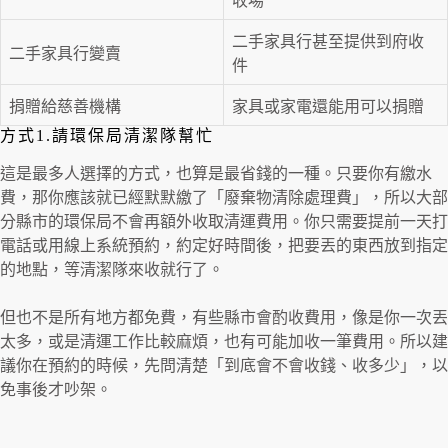
收場
二手家具行甚至提供到府收
二手家具行變賣
件
捐贈給慈善機構
家具或家電還能用可以捐贈
方式1.請環保局清潔隊幫忙
這是最多人選擇的方式，也算是最省錢的一種。只要你有繳水
費，那你應該就已經默默繳了「廢棄物清除處理費」，所以大部
分縣市的環保局不會再額外收取清運費用。你只需要提前一天打
電話或用線上系統預約，約定好時間後，把要丟的東西放到指定
的地點，等清潔隊來收就行了。
但也不是所有地方都免費，有些縣市會酌收費用，像是你一次丟
太多，或是清運工作比較麻煩，也有可能加收一筆費用。所以建
議你在預約的時候，先問清楚「到底會不會收錢、收多少」，以
免事後才吵架。