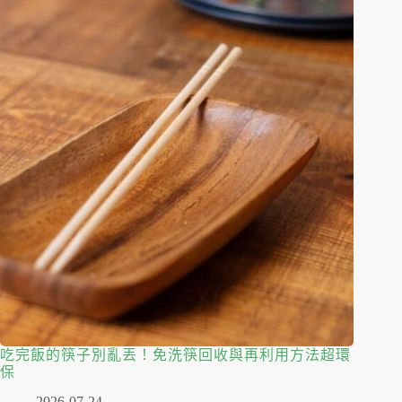
吃完飯的筷子別亂丟！免洗筷回收與再利用方法超環
保
2026-07-24