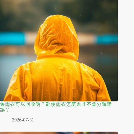
舊雨衣可以回收嗎？輕便雨衣怎麼丟才不會分類錯
誤？
2026-07-31