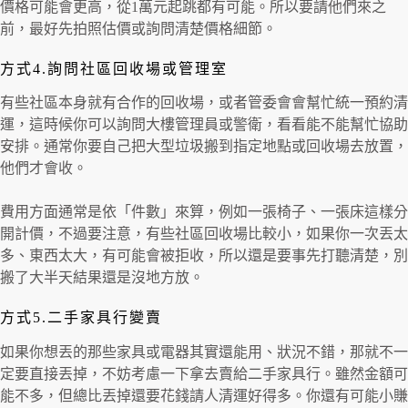
價格可能會更高，從1萬元起跳都有可能。所以要請他們來之
前，最好先拍照估價或詢問清楚價格細節。
方式4.詢問社區回收場或管理室
有些社區本身就有合作的回收場，或者管委會會幫忙統一預約清
運，這時候你可以詢問大樓管理員或警衛，看看能不能幫忙協助
安排。通常你要自己把大型垃圾搬到指定地點或回收場去放置，
他們才會收。
費用方面通常是依「件數」來算，例如一張椅子、一張床這樣分
開計價，不過要注意，有些社區回收場比較小，如果你一次丟太
多、東西太大，有可能會被拒收，所以還是要事先打聽清楚，別
搬了大半天結果還是沒地方放。
方式5.二手家具行變賣
如果你想丟的那些家具或電器其實還能用、狀況不錯，那就不一
定要直接丟掉，不妨考慮一下拿去賣給二手家具行。雖然金額可
能不多，但總比丟掉還要花錢請人清運好得多。你還有可能小賺