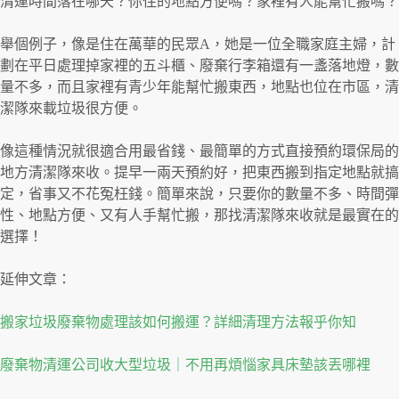
清運時間落在哪天？你住的地點方便嗎？家裡有人能幫忙搬嗎？
舉個例子，像是住在萬華的民眾A，她是一位全職家庭主婦，計
劃在平日處理掉家裡的五斗櫃、廢棄行李箱還有一盞落地燈，數
量不多，而且家裡有青少年能幫忙搬東西，地點也位在市區，清
潔隊來載垃圾很方便。
像這種情況就很適合用最省錢、最簡單的方式直接預約環保局的
地方清潔隊來收。提早一兩天預約好，把東西搬到指定地點就搞
定，省事又不花冤枉錢。簡單來說，只要你的數量不多、時間彈
性、地點方便、又有人手幫忙搬，那找清潔隊來收就是最實在的
選擇！
延伸文章：
搬家垃圾廢棄物處理該如何搬運？詳細清理方法報乎你知
廢棄物清運公司收大型垃圾｜不用再煩惱家具床墊該丟哪裡