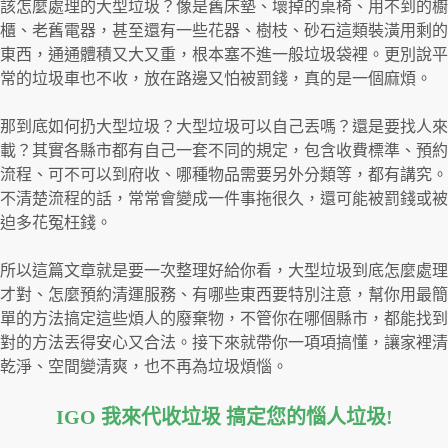
該怎麼處理的大型垃圾？像是舊床墊、壞掉的桌椅、用不到的櫥
櫃、老舊電器，甚至還有一些花器、樹枝、砂石這類裝潢用剩的
東西，通通體積又大又重，根本塞不進一般垃圾袋裡。更別說平
常的垃圾車也不收，放在路邊又怕被罰錢，真的是一個麻煩。
那到底如何扔大型垃圾？大型垃圾可以自己丟嗎？還是要找人來
載？其實各縣市都有自己一套不同的規定，包含收費標準、預約
流程、可不可以到府收、哪種物品需要另外分類等，都有講究。
不清楚流程的話，常常會變成一件事拖很久，還可能被罰錢或被
迫多花冤枉錢。
所以這篇文章就是要一次整理好給你看，大型垃圾到底怎麼處理
才對、怎麼預約清運服務、有哪些東西要特別注意，幫你用最簡
單的方法搞定這些煩人的廢棄物，不管你在哪個縣市，都能找到
對的方法丟得安心又合法。接下來就帶你一項項搞懂，讓家裡清
乾淨、空間變清爽，也不再為垃圾煩惱。
IGO 我來代收垃圾 搞定您的惱人垃圾
!