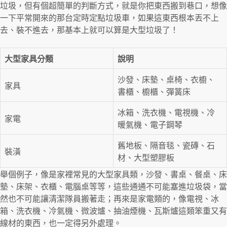
垃圾，但有個超簡單的判斷方式，就是你把東西搬到巷口，想像
一下平常開來的那台定時定點垃圾車，如果這東西根本丟不上
去、裝不進去，那基本上就可以算是大型垃圾了！
大型家具分類
說明
沙發、床墊、桌椅、衣櫥、
家具
書櫃、櫥櫃、彈簧床
冰箱、洗衣機、電視機、冷
家電
暖氣機、電子鋼琴
舊地板、隔音毯、瓷磚、石
裝潢
材、大型塑膠板
舉個例子，像是家裡常見的大型家具類，沙發、書桌、餐桌、床
墊、床架、衣櫃、電腦桌等等，這些通通不可能塞進垃圾袋，當
然也不可能讓清潔隊員搬著走；再來是家電類的，像電視、冰
箱、洗衣機、冷氣機、微波爐、抽油煙機、瓦斯爐這類笨重又有
線材的東西，也一定得另外處理。