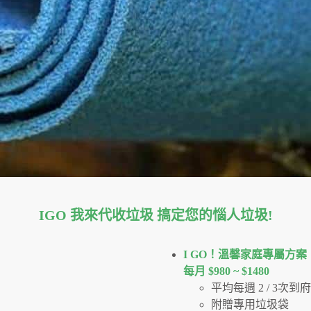
IGO 我來代收垃圾 搞定您的惱人垃圾
!
I GO！溫馨家庭專屬方案
每月 $980 ~ $1480
平均每週 2 / 3次
附贈專用垃圾袋