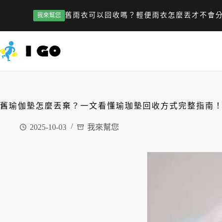
舊雨衣可以回收嗎？輕便雨衣怎麼丟才不會
我來幫您
舊瑜伽墊怎麼丟棄？一文看懂瑜珈墊回收方式完整指南
2025-10-03
我來幫您