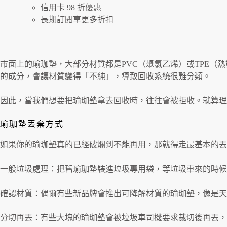
信用卡 98 折優惠
長期訂閱享更多折扣
市面上的瑜珈墊，大部分材質都是PVC（聚氯乙烯）或TPE（
的成分，會讓材質變得「不純」，導致回收系統很難分類。
因此，當我們想要把瑜珈墊拿去回收時，往往會被拒收。就算
瑜珈墊丟棄方式
如果你的瑜珈墊真的已經破爛到不能再用，那就得走最基本的丟
一般垃圾處理：把舊瑜珈墊裝進垃圾專用袋，等垃圾車來的時候
確認材質：偶爾有些新品牌會推出可降解材質的瑜珈墊，像是天
分切再丟：有些大塊的瑜珈墊會被垃圾車司機要求裁切後再丟，