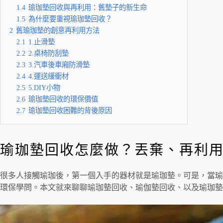
1.4
瑜珈墊回收與再利用：舊墊子的新生命
1.5
為什麼要重視瑜珈墊回收？
2
舊瑜珈墊的創意再利用方法
2.1
1.止滑墊
2.2
2.桌椅防刮墊
2.3
3.汽車後車廂防滑墊
2.4
4.運送緩衝材
2.5
5.DIY小物
2.6
瑜珈墊回收的環保價值
2.7
瑜珈墊回收困難的背後原因
瑜珈墊回收怎麼做？丟棄、再利
很多人接觸瑜珈後，第一個入手的器材就是瑜珈墊。可是，當瑜
環保學問。本文就來聊聊瑜珈墊回收、瑜伽墊回收、以及瑜珈墊