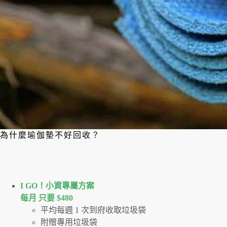
為什麼瑜伽墊不好回收？
I GO！⼩資專屬⽅案
每月 只要 $480
平均每週 1 次到府收取垃圾袋
附贈專用垃圾袋