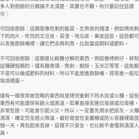
多人對廚餘的分類搞不太清楚，其實也不難。你只要記住這樣
分：
可回收廚餘：這類是像吃剩的飯菜、生熟食的殘渣，例如烤肉剩
下的肉片、吃完的文旦皮、菜渣、地瓜皮、果皮這些，這些都可
以丟進廚餘桶裡，讓它們去再利用，比如當成飼料或肥料。
不可回收廚餘：這類是比較難分解的東西，例如像烤蚵仔、蚌殼
這種硬殼類的，還有雞骨頭、魚刺、蝦殼、玉米芯等等，這些都
不是可以做成肥料的材料，所以不能放進廚餘桶，得丟進一般垃
圾袋裡面。
還有一樣很常被忽略的東西就是烤完後剩下的木炭或火種，這些
東西有可能還保有餘火或高溫，如果直接丟進垃圾袋或垃圾桶，
非常危險，可能會引起火災。所以，一定要先用水把炭灰、火種
澆濕、確定完全熄火降溫，最好是放在金屬桶或防火容器裡面放
個一天，再包起來丟掉。這樣不只安全，也比較不會傷到清潔人
員。