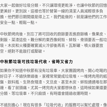
大家一起做好垃圾分類，不只讓環境更乾淨，也讓中秋節的回憶
更美好。更別說，這樣也等於替第一線的清潔人員減輕很多負
擔，他們節日期間還是得上工，我們能做的，就是讓他們的工作
安全一點、輕鬆一點。
中秋節烤肉後，別忘了將可回收的廚餘要丟進廚餘桶，像果皮、
剩飯、菜渣這些。難分解的東西像蚵殼、蚌殼、骨頭要丟一般垃
圾。木炭和火種要確實滅火冷卻後再丟。瓦斯罐、噴火器要放
空，絕對不能敲打或壓破。
中秋節垃圾可找垃圾代收，省時又省力
如果你不知道中秋節有沒有垃圾車，大家團圓烤肉、開心吃喝的
好日子，不過快樂過後，家裡常常變成垃圾堆，一堆烤肉用的紙
盤、飲料瓶、生熟食殘渣、文旦皮、甚至木炭、蚌殼通通堆在那
邊，看了就頭痛。尤其一烤完肉大家都想休息，這時候如果還要
分類、等垃圾車，不只麻煩，有時還會錯過收運時間。
不過別擔心！現在有很多「垃圾代收」的服務可以幫忙處理，像