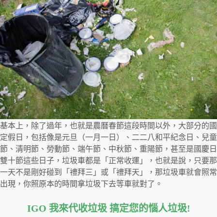
基本上，除了過年，也就是農曆春節這段時間以外，大部分的國
定假日，包括像是元旦（一月一日）、二二八和平紀念日、兒童
節、清明節、勞動節、端午節、中秋節、重陽節，甚至是國慶日
雙十節這些日子，垃圾車都是「正常收運」，也就是說，只要那
一天不是剛好碰到「禮拜三」或「禮拜天」，那垃圾車就會照常
出現，你照原本的時間拿垃圾下去等車就對了。
IGO 我來代收垃圾 搞定您的惱人垃圾
!