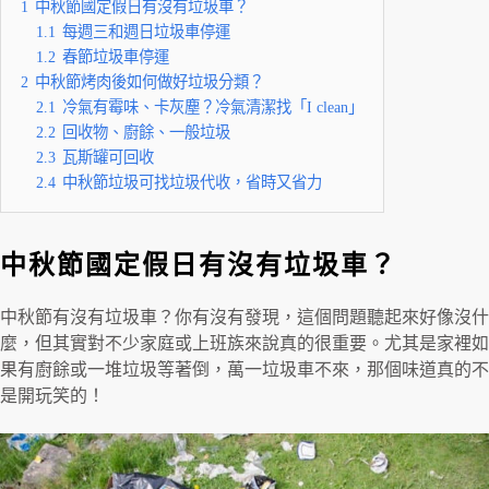
1
中秋節國定假日有沒有垃圾車？
1.1
每週三和週日垃圾車停運
1.2
春節垃圾車停運
2
中秋節烤肉後如何做好垃圾分類？
2.1
冷氣有霉味、卡灰塵？冷氣清潔找「I clean」
2.2
回收物、廚餘、一般垃圾
2.3
瓦斯罐可回收
2.4
中秋節垃圾可找垃圾代收，省時又省力
中秋節國定假日有沒有垃圾車？
中秋節有沒有垃圾車？你有沒有發現，這個問題聽起來好像沒什
麼，但其實對不少家庭或上班族來說真的很重要。尤其是家裡如
果有廚餘或一堆垃圾等著倒，萬一垃圾車不來，那個味道真的不
是開玩笑的！