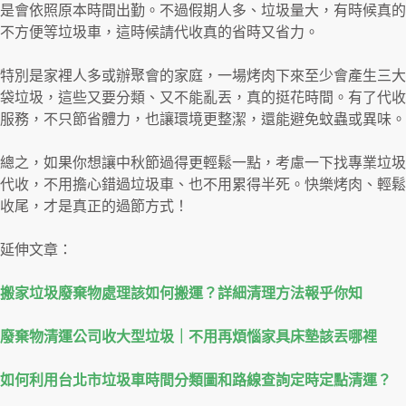
是會依照原本時間出勤。不過假期人多、垃圾量大，有時候真的
不方便等垃圾車，這時候請代收真的省時又省力。
特別是家裡人多或辦聚會的家庭，一場烤肉下來至少會產生三大
袋垃圾，這些又要分類、又不能亂丟，真的挺花時間。有了代收
服務，不只節省體力，也讓環境更整潔，還能避免蚊蟲或異味。
總之，如果你想讓中秋節過得更輕鬆一點，考慮一下找專業垃圾
代收，不用擔心錯過垃圾車、也不用累得半死。快樂烤肉、輕鬆
收尾，才是真正的過節方式！
延伸文章：
搬家垃圾廢棄物處理該如何搬運？詳細清理方法報乎你知
廢棄物清運公司收大型垃圾｜不用再煩惱家具床墊該丟哪裡
如何利用台北市垃圾車時間分類圖和路線查詢定時定點清運？