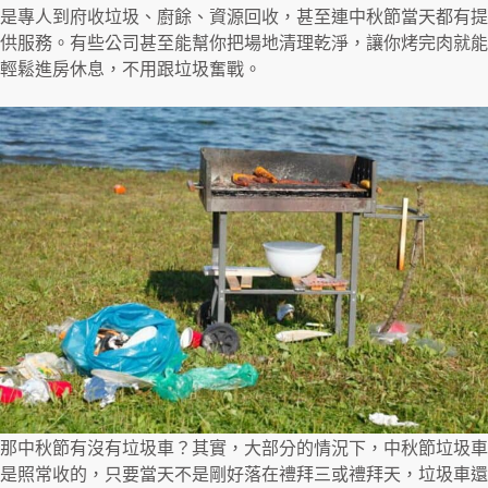
是專人到府收垃圾、廚餘、資源回收，甚至連中秋節當天都有提
供服務。有些公司甚至能幫你把場地清理乾淨，讓你烤完肉就能
輕鬆進房休息，不用跟垃圾奮戰。
那中秋節有沒有垃圾車？其實，大部分的情況下，中秋節垃圾車
是照常收的，只要當天不是剛好落在禮拜三或禮拜天，垃圾車還