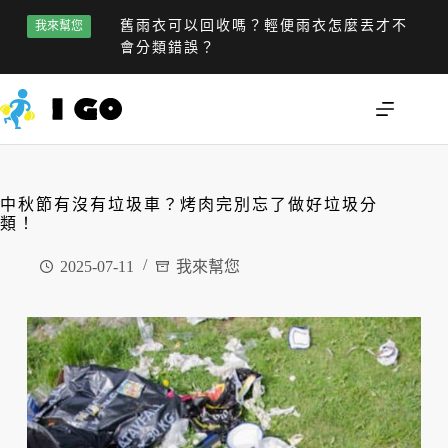
舊雨衣可以回收嗎？輕便雨衣怎麼丟才不
我來幫您
會分類錯誤？
中秋節有沒有垃圾車？烤肉完別忘了做好垃圾分
類！
2025-07-11
我來幫您