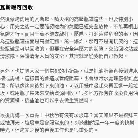
瓦斯罐可回收
然後像烤肉用的瓦斯罐、噴火槍的高壓瓶罐這些，也要特別小
心。用完之後一定要確認罐內的氣體已經完全放掉，不能再噴出
氣體才行。而且千萬不能去敲打、壓扁、打洞這種危險的事，因
為這些瓶罐裡面是高壓氣體，萬一爆炸，那可不是開玩笑的。這
些瓶罐是可以回收的，但要在安全無壓力的狀態下交給回收站或
清潔隊。保護清潔人員的安全，其實就是從我們自己做起。
另外，也提醒大家一個常犯的小錯誤，就是把油脂類直接倒進水
槽或馬桶，這樣真的會造成管線阻塞，也會讓污水處理廠很難處
理。所以像烤肉後剩下來的油，可以用紙巾吸起來再丟進一般垃
圾，或用瓶子裝起來交給資源回收，很多地方都有在收廢食用油
的資源桶，這些油也可以拿去做生質燃料。
最後再講一次重點！中秋節有沒有垃圾車？當天如果不是禮拜三
或禮拜天，垃圾車是會照常來的！ 烤肉雖然是一年一度的快樂
時光，但烤完之後的善後工作也是很重要的。