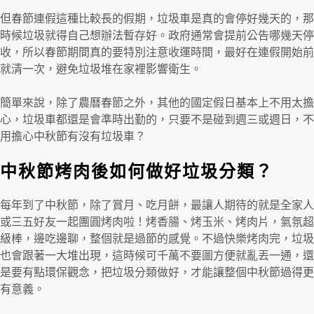
但春節連假這種比較長的假期，垃圾車是真的會停好幾天的，那
時候垃圾就得自己想辦法暫存好。政府通常會提前公告哪幾天停
收，所以春節期間真的要特別注意收運時間，最好在連假開始前
就清一次，避免垃圾堆在家裡影響衛生。
簡單來說，除了農曆春節之外，其他的國定假日基本上不用太擔
心，垃圾車都還是會準時出勤的，只要不是碰到週三或週日，不
用擔心中秋節有沒有垃圾車？
中秋節烤肉後如何做好垃圾分類？
每年到了中秋節，除了賞月、吃月餅，最讓人期待的就是全家人
或三五好友一起團圓烤肉啦！烤香腸、烤玉米、烤肉片，氣氛超
級棒，邊吃邊聊，整個就是過節的感覺。不過快樂烤肉完，垃圾
也會跟著一大堆出現，這時候可千萬不要圖方便就亂丟一通，還
是要有點環保觀念，把垃圾分類做好，才能讓整個中秋節過得更
有意義。