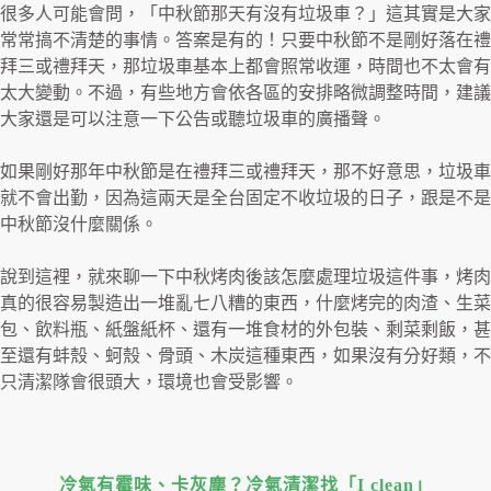
很多人可能會問，「中秋節那天有沒有垃圾車？」這其實是大家
常常搞不清楚的事情。答案是有的！只要中秋節不是剛好落在禮
拜三或禮拜天，那垃圾車基本上都會照常收運，時間也不太會有
太大變動。不過，有些地方會依各區的安排略微調整時間，建議
大家還是可以注意一下公告或聽垃圾車的廣播聲。
如果剛好那年中秋節是在禮拜三或禮拜天，那不好意思，垃圾車
就不會出勤，因為這兩天是全台固定不收垃圾的日子，跟是不是
中秋節沒什麼關係。
說到這裡，就來聊一下中秋烤肉後該怎麼處理垃圾這件事，烤肉
真的很容易製造出一堆亂七八糟的東西，什麼烤完的肉渣、生菜
包、飲料瓶、紙盤紙杯、還有一堆食材的外包裝、剩菜剩飯，甚
至還有蚌殼、蚵殼、骨頭、木炭這種東西，如果沒有分好類，不
只清潔隊會很頭大，環境也會受影響。
冷氣有霉味、卡灰塵？冷氣清潔找「I clean」