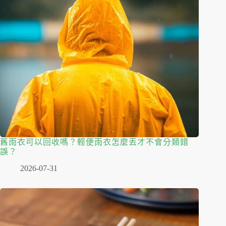
舊雨衣可以回收嗎？輕便雨衣怎麼丟才不會分類錯
誤？
2026-07-31