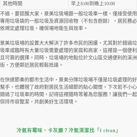
其他時間
早上6:00到晚上10:00
不過，要提醒大家，景美垃圾場跟一般垃圾車一樣，僅接受使用
專用垃圾袋的一般垃圾及資源回收物（不包含廚餘），居民務必
依規定處理垃圾，確保場地衛生與效率。
景美垃圾場的設置大大解決了許多市民的困擾，尤其對於錯過垃
圾車或臨時有大量垃圾需要處理的家庭和商家，這裡是一個便利
且可靠的選擇。同時，垃圾場的地點位於文山區交通便利的溪洲
街，方便鄰近居民輕鬆抵達。
在快速節奏的都市生活中，景美分隊垃圾場不僅是垃圾處理的好
幫手，也體現了政府對居民生活細節的貼心關懷。下次若不小心
錯過了垃圾車的時間，記得這裡隨時等著為您服務！讓我們一起
保持市容整潔，共創美好生活環境。
冷氣有霉味、卡灰塵？冷氣清潔找「I clean」