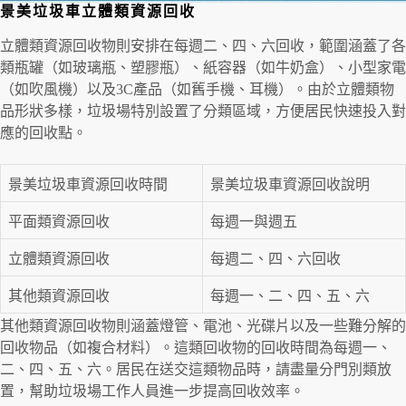
景美垃圾車立體類資源回收
立體類資源回收物則安排在每週二、四、六回收，範圍涵蓋了各
類瓶罐（如玻璃瓶、塑膠瓶）、紙容器（如牛奶盒）、小型家電
（如吹風機）以及3C產品（如舊手機、耳機）。由於立體類物
品形狀多樣，垃圾場特別設置了分類區域，方便居民快速投入對
應的回收點。
景美垃圾車資源回收時間
景美垃圾車資源回收說明
平面類資源回收
每週一與週五
立體類資源回收
每週二、四、六回收
其他類資源回收
每週一、二、四、五、六
其他類資源回收物則涵蓋燈管、電池、光碟片以及一些難分解的
回收物品（如複合材料）。這類回收物的回收時間為每週一、
二、四、五、六。居民在送交這類物品時，請盡量分門別類放
置，幫助垃圾場工作人員進一步提高回收效率。