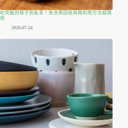
吃完飯的筷子別亂丟！免洗筷回收與再利用方法超環
保
2026-07-24