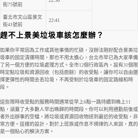
22:36
街75號前
臺北市文山區景文
22:41
街41號前
趕不上景美垃圾車該怎麼辦？
如果你平常因為工作或其他事情的忙碌，沒辦法剛好配合景美垃
圾車的固定清運時間，那也不用太擔心，台北市早已為大家準備
了另一個方便的垃圾處理方式。全市12個行政區內，設有31個限
時定點垃圾和資源回收（包括廚餘）的收受點，讓你可以自由選
擇更彈性的時間去丟垃圾，不再受制於垃圾車的固定路線和時
段。
這些限時收受點的服務時間通常從早上6點一路持續到晚上11
點，涵蓋了大多數人早出晚歸的時間段。你可以利用通勤前後或
者外出辦事的空檔，將垃圾或資源回收物送到最近的收受點，非
常方便。這樣的設計，對於上班族或作息不規律的人來說，真的
是一個貼心的解決方案。