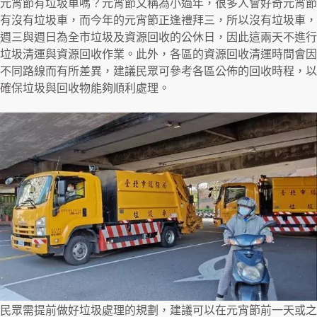
元宵節有垃圾車嗎？元宵節又稱為小過年，很多人會好奇元宵節
有沒有垃圾車，而今年的元宵節正逢禮拜三，所以沒有垃圾車，
週三與週日為全市垃圾及資源回收的公休日，因此這兩天不進行
垃圾清運與資源回收作業。此外，各區的資源回收清運時間會因
不同路線而有所差異，建議民眾可參考各區公佈的回收時程，以
確保垃圾與回收物能夠順利處理。
民眾需提前做好垃圾處理的規劃，建議可以在元宵節前一天或之