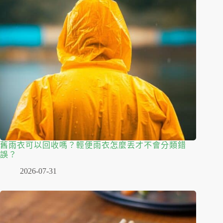
舊雨衣可以回收嗎？輕便雨衣怎麼丟才不會分類錯
誤？
2026-07-31