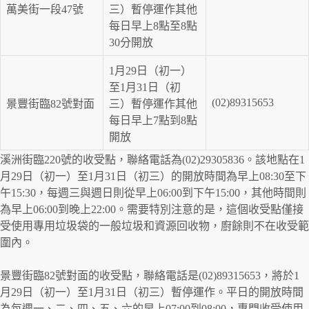
萬美街一段47號
三）暫停運作其他
每日早上8點至8點
30分開放
1月29日（初一）
至1月31日（初
(02)89315653
景豐街臨82號對面
三）暫停運作其他
每日早上7點到8點
開放
溪洲街臨220號的收受點，聯絡電話為(02)29305836。該地點在1
月29日（初一）至1月31日（初三）的開放時間為早上08:30至下
午15:30，每週三與週日則從早上06:00到下午15:00，其他時間則
為早上06:00到晚上22:00。需要特別注意的是，這個收受點僅接
受使用專用垃圾袋的一般垃圾和資源回收物，廚餘則不在收受範
圍內。
景豐街臨82號對面的收受點，聯絡電話是(02)89315653，將於1
月29日（初一）至1月31日（初三）暫停運作。平日的開放時間
為每週一、二、四、五、六的早上07:00到08:00，專門收受使用