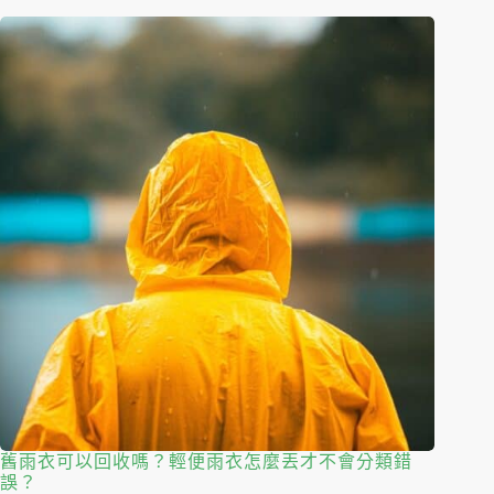
舊雨衣可以回收嗎？輕便雨衣怎麼丟才不會分類錯
誤？