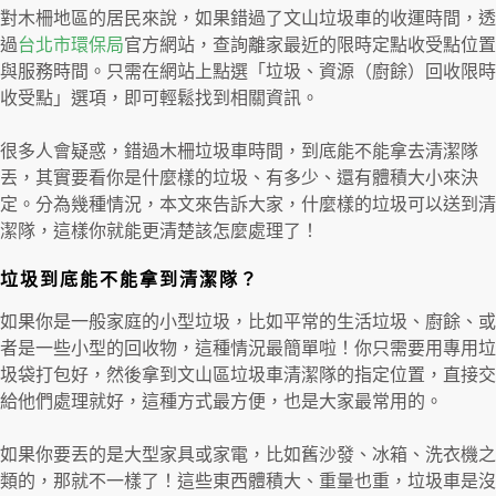
對木柵地區的居民來說，如果錯過了文山垃圾車的收運時間，透
過
台北市環保局
官方網站，查詢離家最近的限時定點收受點位置
與服務時間。只需在網站上點選「垃圾、資源（廚餘）回收限時
收受點」選項，即可輕鬆找到相關資訊。
很多人會疑惑，錯過木柵垃圾車時間，到底能不能拿去清潔隊
丟，其實要看你是什麼樣的垃圾、有多少、還有體積大小來決
定。分為幾種情況，本文來告訴大家，什麼樣的垃圾可以送到清
潔隊，這樣你就能更清楚該怎麼處理了！
垃圾到底能不能拿到清潔隊？
如果你是一般家庭的小型垃圾，比如平常的生活垃圾、廚餘、或
者是一些小型的回收物，這種情況最簡單啦！你只需要用專用垃
圾袋打包好，然後拿到文山區垃圾車清潔隊的指定位置，直接交
給他們處理就好，這種方式最方便，也是大家最常用的。
如果你要丟的是大型家具或家電，比如舊沙發、冰箱、洗衣機之
類的，那就不一樣了！這些東西體積大、重量也重，垃圾車是沒