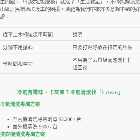
生問題。「代收垃圾服務」就成了「生活救星」，不僅能解決文
山區居民錯過垃圾車的困擾，還能為我們帶來許多意想不到的好
處。
趕不上木柵垃圾車時間
說明
分類不用擔心
只要打包好放在指定的地點
不用為了丟垃圾而匆匆忙忙
省時間和精力
趕回家
冷氣有霉味、卡灰塵？冷氣清潔找「I clean」
冷氣清洗專屬⽅案
室內機清洗除菌消毒 $2,200 / 台
室外機清洗 $500 / 台
洗衣機清洗專屬⽅案