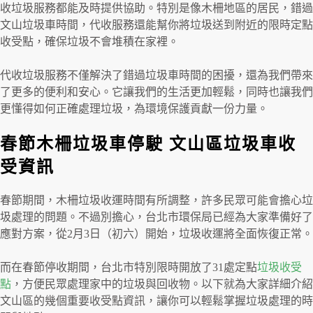
收垃圾服務都能及時提供協助。特別是像木柵地區的居民，錯過
文山垃圾車時間，代收服務還能幫你將垃圾送到附近的限時定點
收受點，確保垃圾不會堆積在家裡。
代收垃圾服務不僅解決了錯過垃圾車時間的困擾，還為我們帶來
了更多的便利和安心。它讓我們的生活更加輕鬆，同時也讓我們
更懂得如何正確處理垃圾，為環境保護貢獻一份力量。
春節木柵垃圾車停駛
文山區垃圾車收
受資訊
春節期間，木柵垃圾收運時間有所調整，許多民眾可能會擔心垃
圾處理的問題。不過別擔心，台北市環保局已經為大家準備好了
應對方案，從2月3日（初六）開始，垃圾收運將全面恢復正常。
而在春節停收期間，台北市特別限時開放了31處定點
垃圾收受
點
，方便民眾處理家中的垃圾與回收物。以下就為大家詳細介紹
文山區的幾個重要收受點資訊，讓你可以輕鬆掌握垃圾處理的時