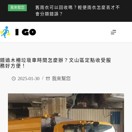
舊雨衣可以回收嗎？輕便雨衣怎麼丟才不
我來幫您
會分類錯誤？
錯過木柵垃圾車時間怎麼辦？文山區定點收受服
務好方便！
2025-01-30
我來幫您