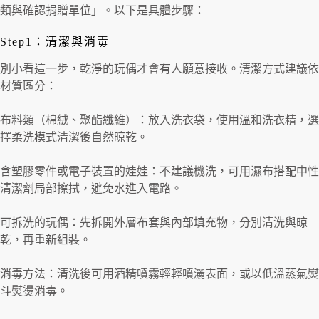
類與確認捐贈單位」。以下是具體步驟：
Step1：清潔與消毒
別小看這一步，乾淨的玩偶才會有人願意接收。清潔方式建議依
材質區分：
布料類（棉絨、聚酯纖維）：放入洗衣袋，使用溫和洗衣精，選
擇柔洗模式清潔後自然晾乾。
含塑膠零件或電子裝置的娃娃：不建議機洗，可用濕布搭配中性
清潔劑局部擦拭，避免水進入電路。
可拆洗的玩偶：先拆開外層布套與內部填充物，分別清洗與晾
乾，再重新組裝。
消毒方法：清洗後可用酒精噴霧輕輕噴灑表面，或以低溫蒸氣熨
斗熨燙消毒。