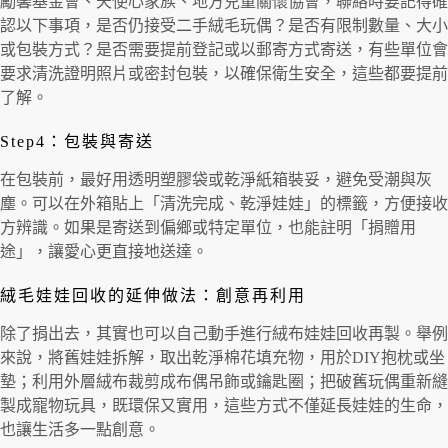
勵馨基金會、天使心家族、地方兒童關懷協會，聯絡時要記得確
認以下事項，是否仍接受二手絨毛玩偶？是否有限制數量、大小
或包裝方式？是否需要提前登記或以郵寄方式寄送，有些單位會
要求清洗證明照片或密封包裝，以確保衛生安全，這些都要提前
了解。
Step4：包裝與寄送
在包裝前，最好用透明塑膠袋或乾淨紙箱裝妥，避免受潮與灰
塵。可以在外箱貼上「清洗完成、乾淨娃娃」的標籤，方便接收
方辨識。如果是寄送到偏鄉或特定單位，也能註明「捐贈用
途」，讓愛心更直接地送達。
絨毛娃娃回收的延伸做法：創意再利用
除了捐出去，其實也可以自己動手進行絨布娃娃回收再製。舉例
來說，將舊娃娃拆解，取出乾淨棉花填充物，用於DIY抱枕或坐
墊；利用外層絨布裁剪成布偶吊飾或鑰匙圈；把破舊玩偶重新縫
製成寵物玩具，既環保又實用，這些方式不僅延長娃娃的生命，
也讓生活多一點創意。