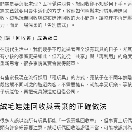
問題是要怎麼處理？丟掉覺得浪費、想回收卻不知從何下手。這
篇文章就要用最生活化的方式，教你如何輕鬆處理絨毛娃娃回
收、絨毛玩偶回收與絨布娃娃回收的大小問題，讓整理不再是壓
力，而是一場溫柔的「告別儀式」。
別讓「回收難」成為藉口
在現代生活中，我們幾乎不可能過著完全沒有玩具的日子，尤其
有小孩的家庭更是如此。但若能從「共享」與「再利用」的角度
重新思考，很多事情其實會變得簡單。
有些家長現在流行採用「租玩具」的方式，讓孩子在不同年齡階
段接觸不同刺激的遊戲內容，不需要擁有，就能享受玩樂。等孩
子玩膩後，再把玩具歸還給租借公司。
絨毛娃娃回收與丟棄的正確做法
很多人誤以為所有玩具都能「一袋丟進回收車」，但事實上玩偶
類有許多細節要注意。絨毛玩偶回收若處理不當，可能被誤判為