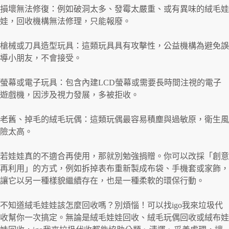
損壞無法修復：例如破洞太多、發霉太嚴重、或有異味的絨毛娃
娃，回收機構無法修理，只能報廢。
槍械或刀具造型玩具：這類玩具具有攻擊性，公益機構為避免誤
導小朋友，不會接受。
螢幕或電子玩具：包含內建LCD螢幕或需要長時間注視的電子
遊戲機，因涉及視力發展，多被拒收。
老舊、掉毛的絨毛玩偶：這類玩偶最容易積塵與過敏原，衛生風
險太高。
若娃娃真的不適合再使用，那就別勉強捐贈。你可以改採「創意
再利用」的方式，例如拆掉表布重新製成布袋、手機套或家飾，
讓它以另一種樣貌繼續存在，也是一種柔軟的環保行動。
不知道絨毛娃娃該怎麼回收嗎？別煩惱！可以找igo我來垃圾代
收幫你一次搞定。無論是絨毛娃娃回收、絨毛玩偶回收或絨布娃