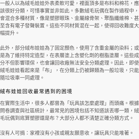
一般人以為絨毛娃娃外表柔軟可愛，裡面頂多是布料和棉花，應
該很好分類，可惜事實並非如此。多數絨毛玩偶在製作過程中，
會混合多種材質，像是塑膠眼珠、金屬線骨架、聚酯纖維棉、甚
至含有電子發聲裝置。這些不同材質混在一起，使得回收難度大
幅提升。
此外，部分絨布娃娃為了固定顏色，使用了含重金屬的染料；或
是為了維持特定造型，在表層塗上含塑化劑的樹脂塗層。這些成
分不但影響環保，也會讓回收廠無法安全分類處理。因此，即使
絨毛娃娃看起來是「布」，在分類上仍被歸類為一般垃圾，只能
隨垃圾車一同處理。
絨布娃娃回收最常遇到的困境
在實際生活中，很多人都曾為「玩具該怎麼處理」而頭痛。根據
問卷調查與社區統計，最常見的困境包括不知道該丟哪一類，絨
毛玩偶到底算塑膠還是布？大部分人都不清楚正確分類方式。
沒有人可捐：家裡沒有小孩或親友願意收，讓玩具只能堆著。