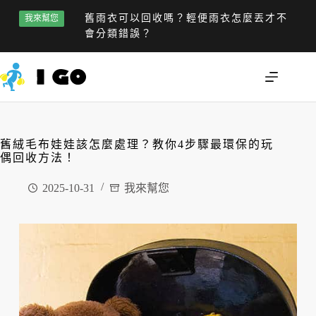
舊雨衣可以回收嗎？輕便雨衣怎麼丟才不
我來幫您
會分類錯誤？
舊絨毛布娃娃該怎麼處理？教你4步驟最環保的玩
偶回收方法！
2025-10-31
我來幫您