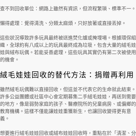
查不到回收單位：網路上雖然有資訊，但流程繁瑣、標準不一。
懶得處理：覺得清洗、分類太麻煩，只好放著或直接丟掉。
這些狀況導致許多玩具最終被送進焚化爐或掩埋場。根據環保組
織，全球約有八成以上的玩具最終成為垃圾，包含大量的絨毛娃
娃與絨布玩偶。若能妥善處理，這些玩具其實仍有第二次被使用
的機會。
絨毛娃娃回收的替代方法：捐贈再利用
雖然絨毛玩偶難以直接回收，但這並不代表它的生命就此結束。
許多公益團體或社區中心會定期募集二手絨毛娃娃，再送到需要
的地方，像是弱勢家庭的孩子、醫療院所的兒童病房、或偏鄉的
教育機構。這樣不僅能讓娃娃重獲新生，也讓回收變得更有意
義。
想要進行絨毛娃娃回收或絨布娃娃回收時，重點在於「清潔、分