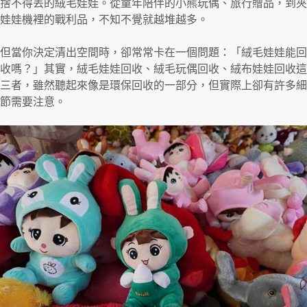
捨不得丟的絨毛娃娃。從童年陪伴的小熊玩偶、旅行贈品，到夾
娃娃機裡的戰利品，不知不覺就越堆越多。
但當你決定清出空間時，卻常常卡在一個問題：「絨毛娃娃能回
收嗎？」其實，絨毛娃娃回收、絨毛玩偶回收、絨布娃娃回收這
三者，雖然聽起來像是環保回收的一部分，但實際上卻有許多細
節需要注意。