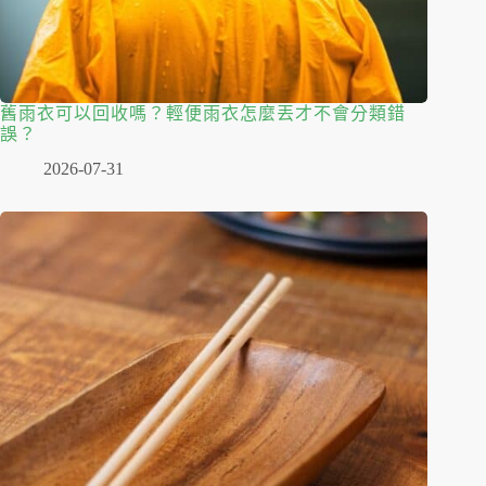
舊雨衣可以回收嗎？輕便雨衣怎麼丟才不會分類錯
誤？
2026-07-31