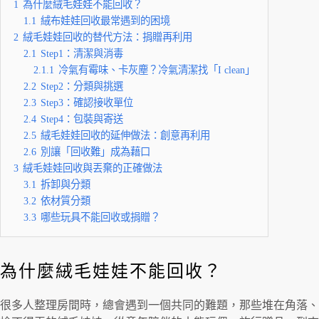
1
為什麼絨毛娃娃不能回收？
1.1
絨布娃娃回收最常遇到的困境
2
絨毛娃娃回收的替代方法：捐贈再利用
2.1
Step1：清潔與消毒
2.1.1
冷氣有霉味、卡灰塵？冷氣清潔找「I clean」
2.2
Step2：分類與挑選
2.3
Step3：確認接收單位
2.4
Step4：包裝與寄送
2.5
絨毛娃娃回收的延伸做法：創意再利用
2.6
別讓「回收難」成為藉口
3
絨毛娃娃回收與丟棄的正確做法
3.1
拆卸與分類
3.2
依材質分類
3.3
哪些玩具不能回收或捐贈？
為什麼絨毛娃娃不能回收？
很多人整理房間時，總會遇到一個共同的難題，那些堆在角落、