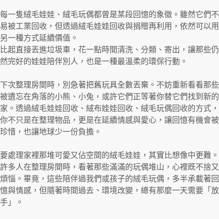
每一隻絨毛娃娃、絨毛玩偶都曾是某段回憶的象徵。雖然它們不
易被工業回收，但透過絨毛娃娃回收與捐贈再利用，依然可以用
另一種方式延續價值。
比起直接丟進垃圾車，花一點時間清洗、分類、寄出，讓那些仍
然完好的娃娃陪伴別人，也是一種最溫柔的環保行動。
下次整理房間時，別急著把舊玩具全數丟棄。不妨重新看看那些
被遺忘在角落的小熊、小兔，或許它們正等著你替它們找到新的
家。透過絨毛娃娃回收、絨布娃娃回收、絨毛玩偶回收的方式，
你不只是在整理物品，更是在延續情感與愛心，讓回憶有機會被
珍惜，也讓地球少一份負擔。
要處理家裡那堆可愛又佔空間的絨毛娃娃，其實比想像中更難。
許多人在整理房間時，看著那些滿滿的玩偶堆山，心裡既不捨又
煩惱。畢竟，這些陪伴過我們或孩子的絨毛玩偶，多半承載著回
憶與情感，但隨著時間過去、環境改變，總有那麼一天需要「放
手」。