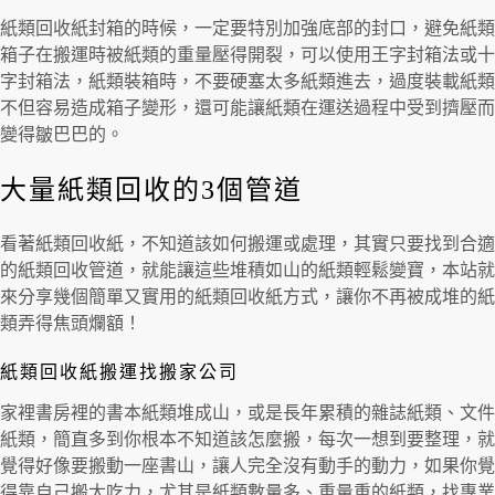
紙類回收紙封箱的時候，一定要特別加強底部的封口，避免紙類
箱子在搬運時被紙類的重量壓得開裂，可以使用王字封箱法或十
字封箱法，紙類裝箱時，不要硬塞太多紙類進去，過度裝載紙類
不但容易造成箱子變形，還可能讓紙類在運送過程中受到擠壓而
變得皺巴巴的。
大量紙類回收的3個管道
看著紙類回收紙，不知道該如何搬運或處理，其實只要找到合適
的紙類回收管道，就能讓這些堆積如山的紙類輕鬆變寶，本站就
來分享幾個簡單又實用的紙類回收紙方式，讓你不再被成堆的紙
類弄得焦頭爛額！
紙類回收紙搬運找搬家公司
家裡書房裡的書本紙類堆成山，或是長年累積的雜誌紙類、文件
紙類，簡直多到你根本不知道該怎麼搬，每次一想到要整理，就
覺得好像要搬動一座書山，讓人完全沒有動手的動力，如果你覺
得靠自己搬太吃力，尤其是紙類數量多、重量重的紙類，找專業