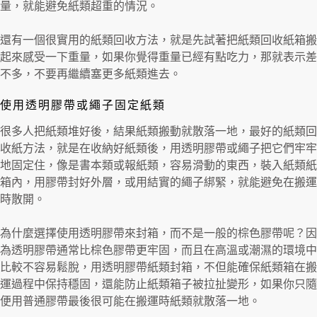
量，就能避免紙類超重的情況。
還有一個很實用的紙類回收方法，就是先試著把紙類回收紙箱搬
起來感受一下重量，如果你覺得重量已經有點吃力，那就表示差
不多，不要再繼續塞更多紙類進去。
使用透明膠帶或繩子固定紙類
很多人把紙類堆好後，結果紙類搬動就散落一地，最好的紙類回
收紙方法，就是在收納好紙類後，用透明膠帶或繩子把它們牢牢
地固定住，像是書本類或報紙類，容易滑動的東西，裝入紙類紙
箱內，用膠帶封好外層，或用結實的繩子綁緊，就能避免在搬運
時散開。
為什麼選擇使用透明膠帶來封箱，而不是一般的棕色膠帶呢？因
為透明膠帶通常比棕色膠帶更牢固，而且在高溫或潮濕的環境中
比較不容易鬆脫，用透明膠帶紙類封箱，不但能確保紙類箱在搬
運過程中保持穩固，還能防止紙類箱子被拉扯變形，如果你只隨
便用普通膠帶最後很可能在搬運時紙類就散落一地。