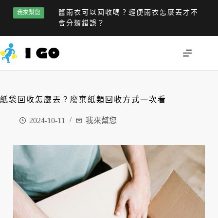
舊雨衣可以回收嗎？輕便雨衣怎麼丟才不
我來幫您
會分類錯誤？
紙袋回收怎麼丟？廢棄紙類回收方式一次看
2024-10-11
我來幫您