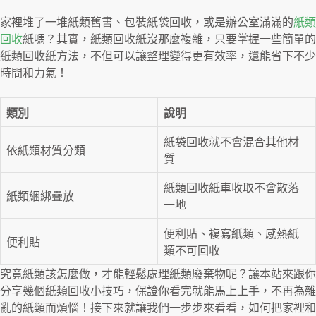
家裡堆了一堆紙類舊書、包裝紙袋回收，或是辦公室滿滿的
紙類
回收
紙嗎？其實，紙類回收紙沒那麼複雜，只要掌握一些簡單的
紙類回收紙方法，不但可以讓整理變得更有效率，還能省下不少
時間和力氣！
類別
說明
紙袋回收就不會混合其他材
依紙類材質分類
質
紙類回收紙車收取不會散落
紙類綑綁疊放
一地
便利貼、複寫紙類、感熱紙
便利貼
類不可回收
究竟紙類該怎麼做，才能輕鬆處理紙類廢棄物呢？讓本站來跟你
分享幾個紙類回收小技巧，保證你看完就能馬上上手，不再為雜
亂的紙類而煩惱！接下來就讓我們一步步來看看，如何把家裡和