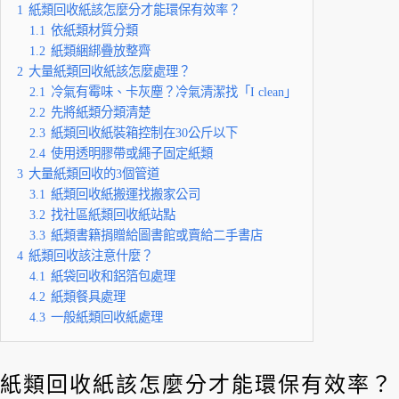
1
紙類回收紙該怎麼分才能環保有效率？
1.1
依紙類材質分類
1.2
紙類綑綁疊放整齊
2
大量紙類回收紙該怎麼處理？
2.1
冷氣有霉味、卡灰塵？冷氣清潔找「I clean」
2.2
先將紙類分類清楚
2.3
紙類回收紙裝箱控制在30公斤以下
2.4
使用透明膠帶或繩子固定紙類
3
大量紙類回收的3個管道
3.1
紙類回收紙搬運找搬家公司
3.2
找社區紙類回收紙站點
3.3
紙類書籍捐贈給圖書館或賣給二手書店
4
紙類回收該注意什麼？
4.1
紙袋回收和鋁箔包處理
4.2
紙類餐具處理
4.3
一般紙類回收紙處理
紙類回收紙該怎麼分才能環保有效率？