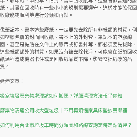
單、影印紙、筆記本、信封、書本回收紙等，這些看似普通的廢
紙，其實在回收時有一些小小的規則需要遵守，這樣才能確保回
收廠能夠順利地進行分類和再製。
像筆記本、書本這些廢紙，一定要先去除所有非紙類的材質，例
如塑膠包覆的封面回收紙、書本上的外封套、筆記本的塑膠線
圈，甚至是黏貼在文件上的膠帶或釘書針等，都必須要先拔除，
這些紙類額外的材質，如果沒有被去除乾淨，可能會在紙袋回收
紙過程造成機器卡住或是回收紙品質下降，影響整批紙漿的品
質。
延伸文章：
搬家垃圾廢棄物處理該如何搬運？詳細清理方法報乎你知
廢棄物清運公司收大型垃圾｜不用再煩惱家具床墊該丟哪裡
如何利用台北市垃圾車時間分類圖和路線查詢定時定點清運？