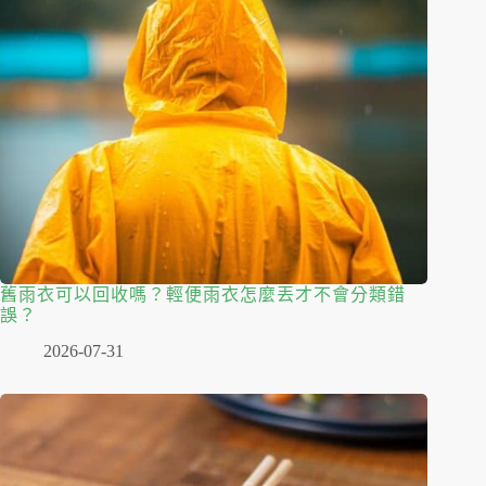
舊雨衣可以回收嗎？輕便雨衣怎麼丟才不會分類錯
誤？
2026-07-31