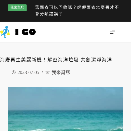
舊雨衣可以回收嗎？輕便雨衣怎麼丟才不
我來幫您
會分類錯誤？
海廢再生美麗新機！解密海洋垃圾 共創潔淨海洋
2023-07-05
我來幫您