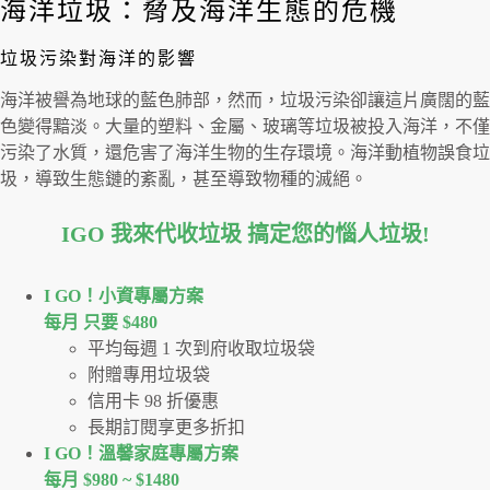
海洋垃圾：脅及海洋生態的危機
垃圾污染對海洋的影響
海洋被譽為地球的藍色肺部，然而，垃圾污染卻讓這片廣闊的藍
色變得黯淡。大量的塑料、金屬、玻璃等垃圾被投入海洋，不僅
污染了水質，還危害了海洋生物的生存環境。海洋動植物誤食垃
圾，導致生態鏈的紊亂，甚至導致物種的滅絕。
IGO 我來代收垃圾 搞定您的惱人垃圾
!
I GO！⼩資專屬⽅案
每月 只要 $480
平均每週 1 次到府收取垃圾袋
附贈專用垃圾袋
信用卡 98 折優惠
長期訂閱享更多折扣
I GO！溫馨家庭專屬方案
每月 $980 ~ $1480