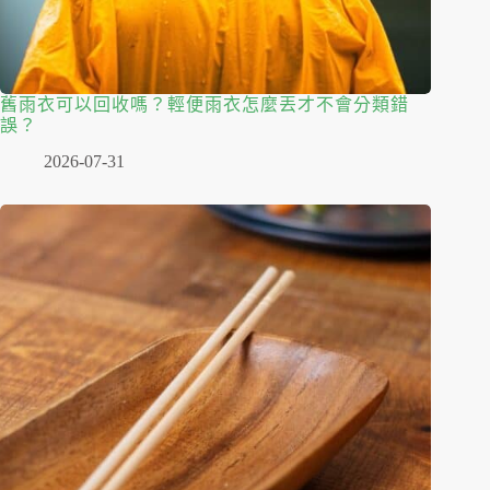
舊雨衣可以回收嗎？輕便雨衣怎麼丟才不會分類錯
誤？
2026-07-31