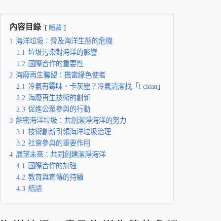
內容目錄
隱藏
1
海洋垃圾：脅及海洋生態的危機
1.1
垃圾污染對海洋的影響
1.2
國際合作的重要性
2
海廢再生聯盟：擔當綠色使者
2.1
冷氣有霉味、卡灰塵？冷氣清潔找「I clean」
2.2
海廢再生技術的創新
2.3
促進公眾參與的行動
3
解密海洋垃圾：共創潔淨海洋的努力
3.1
技術創新引領海洋垃圾治理
3.2
社會參與的重要作用
4
展望未來：共同創建潔淨海洋
4.1
國際合作的加強
4.2
教育與宣傳的持續
4.3
結語