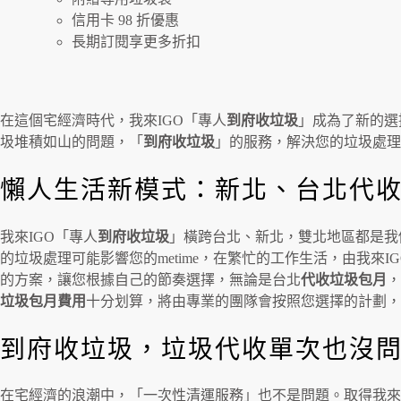
信用卡 98 折優惠
長期訂閱享更多折扣
在這個宅經濟時代，我來IGO「專人
到府收垃圾
」成為了新的選
圾堆積如山的問題，「
到府收垃圾
」的服務，解決您的垃圾處
懶人生活新模式：新北、台北代收
我來IGO「專人
到府收垃圾
」橫跨台北、新北，雙北地區都是我
的垃圾處理可能影響您的metime，在繁忙的工作生活，由我來IG
的方案，讓您根據自己的節奏選擇，無論是台北
代收垃圾包月
，
垃圾包月費用
十分划算，將由專業的團隊會按照您選擇的計劃，
到府收垃圾，垃圾代收單次也沒
在宅經濟的浪潮中，「一次性清運服務」也不是問題。取得我來