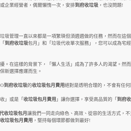
或企業經營者，偶爾懶惰一次，安排
到府收垃圾
，也沒問題!
始
垃圾管理一直以來都是一項繁瑣但須週週做的任務，然而在這個
「
到府收垃圾
包月」和「垃圾代收單次服務」，您可以成為宅經
擾。在這樣的背景下，「懶人生活」成為了許多人的渴望。然而
保新選擇應運而生。
O
到府收垃圾
的
收垃圾包月費用
絕對是透明合理的，不會有任何
收」或是「
收垃圾包月費用
」讓你選擇，享受高品質的「
到府收
代收垃圾包月
讓我們一同走向綠色、高效、從容的生活方式，不
收垃圾包月費用
，堅持每個環節都做到最好!