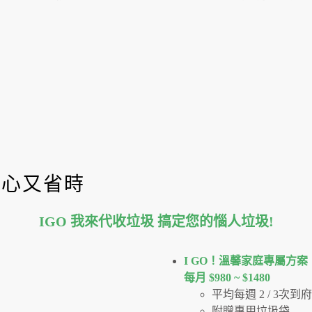
省心又省時
IGO 我來代收垃圾 搞定您的惱人垃圾
!
I GO！溫馨家庭專屬方案
每月 $980 ~ $1480
平均每週 2 / 3次
附贈專用垃圾袋