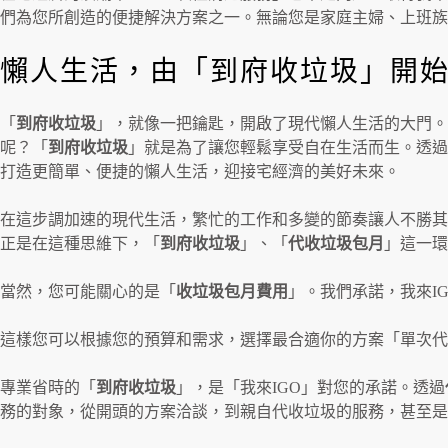
們為您所創造的便捷解決方案之一。無論您是家庭主婦、上班族
懶人生活，由「到府收垃圾」開
「
到府收垃圾
」，就像一把鑰匙，開啟了現代懶人生活的大門。
呢？「
到府收垃圾
」就是為了讓您輕鬆享受自在生活而生。透過
打造更簡單、便捷的懶人生活，迎接宅經濟的美好未來。
在這步調加速的現代生活，繁忙的工作和多變的節奏讓人不勝其
正是在這種思維下，「
到府收垃圾
」、「
代收垃圾包月
」這一環
當然，您可能關心的是「
收垃圾包月費用
」。我們承諾，我來IG
這樣您可以根據您的預算和需求，選擇最合適你的方案「單次代
專業省時的「
到府收垃圾
」，是「我來IGO」對您的承諾。透過
務的對象，從開頭的方案洽談，到親自代收垃圾的服務，甚至是