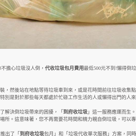
你不擔心垃圾沒人倒，
代收垃圾包月費用
最低500元不到!懶得
裝，然後站在地點等待垃圾車到來，或是花時間前往垃圾收集點
特別是對於那些每天都處於忙碌工作生活的人或懶得出門的人來
了解決倒垃圾帶來的困擾，「
到府收垃圾
」這一服務應運而生。
場所。這意味著，您不再需要花時間和精力親自倒垃圾，可以專
們推出了「
到府收垃圾
包月」和「垃圾代收單次服務」方案，同