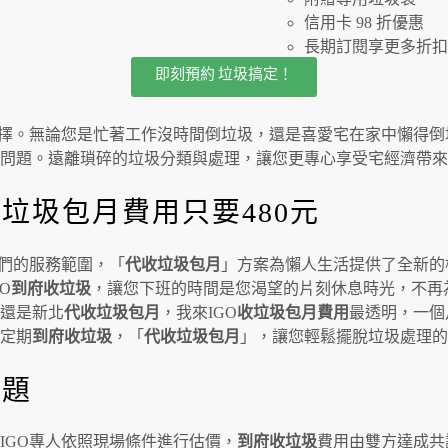
信用卡 98 折優惠
長期訂閱享更多折扣
即刻預約 垃圾搞定！
擇。無論您是忙著工作沒時間倒垃圾，還是喜愛宅在家中懶得倒
理問題。遠離瑣碎的垃圾分類與處理，讓您更專心享受宅經濟帶來
垃圾包月費用只要480元
們的服務範圍，「
代收垃圾包月
」方案為懶人生活提供了全新的
O
到府收垃圾
，讓您下班的時間是您渴望的片刻休息時光，不再
還是新北
代收垃圾包月
，我來IGO
收垃圾包月費用
最透明，一個
定期
到府收垃圾
，「
代收垃圾包月
」，讓您輕鬆擺脫垃圾處理的
問題
IGO專人依照現場條件進行估價，
到府收垃圾
費用由雙方達成共