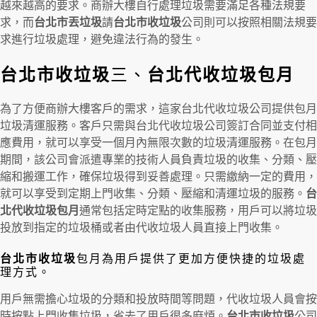
越來越高的要求。商辦大樓自行處理垃圾需要滿足各種法規要
求，而
台北市丟垃圾
請
台北市收垃圾
公司則可以按照相關法規要
求進行垃圾處理，避免違法行為的發生。
台北市收垃圾
三、
台北代收垃圾包月
為了方便商辦大樓客戶的需求，這家台北代收垃圾公司提供包月
垃圾清運服務。客戶只需與台北代收垃圾公司簽訂合同並支付相
應費用，就可以享受一個月內無限次數的垃圾清運服務。在包月
期間，該公司會派遣專業的技術人員負責垃圾的收集、分類、壓
縮和搬運工作，確保垃圾得到妥善處理。只需繳納一定的費用，
就可以享受到定期上門收集、分類、壓縮和清運垃圾的服務。
台
北代收垃圾包月
通常包括定時定點的收集服務，用戶可以將垃圾
投放到指定的垃圾桶或者由代收垃圾人員直接上門收集。
台北市收垃圾
包月為用戶提供了更加方便快捷的垃圾處
理方式。
用戶無需擔心垃圾的分類和投放時間等問題，代收垃圾人員會按
時按點上門收集垃圾，省去了用戶很多麻煩。
台北市收垃圾
公司