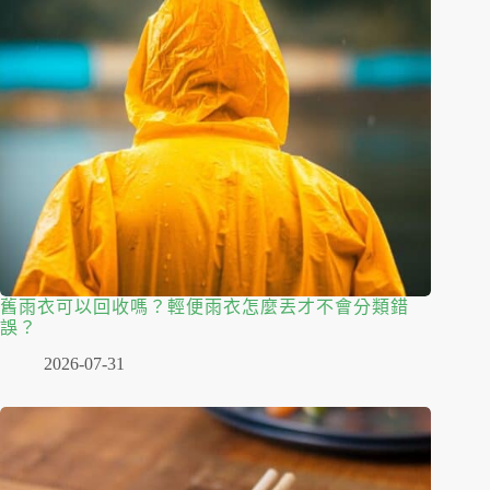
舊雨衣可以回收嗎？輕便雨衣怎麼丟才不會分類錯
誤？
2026-07-31