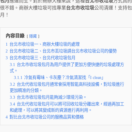
包月
應運而生。對於商辦大樓來說，這種
台北市收垃圾
方式真的
很不錯。商辦大樓垃圾可找專業
台北市收垃圾
公司清運！支持包
月！
內容目錄
隱藏
1
台北市收垃圾一、商辦大樓垃圾的處理
2
台北市收垃圾二、台北市丟垃圾請台北市收垃圾公司的優勢
3
台北市收垃圾三、台北代收垃圾包月
3.1
台北市收垃圾包月為用戶提供了更加方便快捷的垃圾處理方
式。
3.1.1
冷氣有霉味、卡灰塵？冷氣清潔找「I clean」
3.2
台北代收垃圾包月通常會採用智能高科技設備，對垃圾進行
更加精准的分類。
3.3
台北市收垃圾包月能夠減少環境污染。
3.4
台北代收垃圾包月可以將可回收垃圾分離出來，經過再加工
和處理，可以將其變成新的資源進行再利用。
4
對比台北市收垃圾公司的服務品質和價格