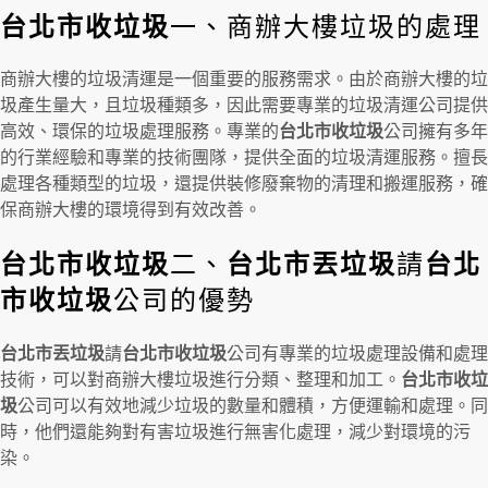
台北市收垃圾
一、商辦大樓垃圾的處理
商辦大樓的垃圾清運是一個重要的服務需求。由於商辦大樓的垃
圾產生量大，且垃圾種類多，因此需要專業的垃圾清運公司提供
高效、環保的垃圾處理服務。專業的
台北市收垃圾
公司擁有多年
的行業經驗和專業的技術團隊，提供全面的垃圾清運服務。擅長
處理各種類型的垃圾，還提供裝修廢棄物的清理和搬運服務，確
保商辦大樓的環境得到有效改善。
台北市收垃圾
二、
台北市丟垃圾
請
台北
市收垃圾
公司的優勢
台北市丟垃圾
請
台北市收垃圾
公司有專業的垃圾處理設備和處理
技術，可以對商辦大樓垃圾進行分類、整理和加工。
台北市收垃
圾
公司可以有效地減少垃圾的數量和體積，方便運輸和處理。同
時，他們還能夠對有害垃圾進行無害化處理，減少對環境的污
染。