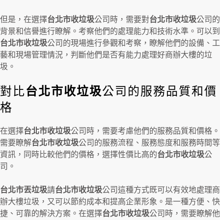
但是，在選擇
台北市收垃圾
公司時，需要對
台北市收垃圾
公司的
背景和信譽進行瞭解。考察他們的處理能力和技術水準。可以到
台北市收垃圾
公司的現場進行參觀和考察，瞭解他們的設備、工
藝和現場管理情況，判斷他們是否有能力處理好商辦大樓的垃
圾。
對比
台北市收垃圾
公司的服務品質和價
格
在選擇
台北市收垃圾
公司時，需要考慮他們的服務品質和價格。
需要瞭解
台北市收垃圾
公司的服務流程、服務態度和服務時間等
資訊，同時比較他們的價格，選擇性價比高的
台北市收垃圾
公
司。
台北市丟垃圾
請
台北市收垃圾
公司這種方式既可以有效地處理商
辦大樓垃圾，又可以節約成本和提高企業形象。是一種方便、快
捷、可靠的解決方案。在選擇
台北市收垃圾
公司時，需要瞭解他