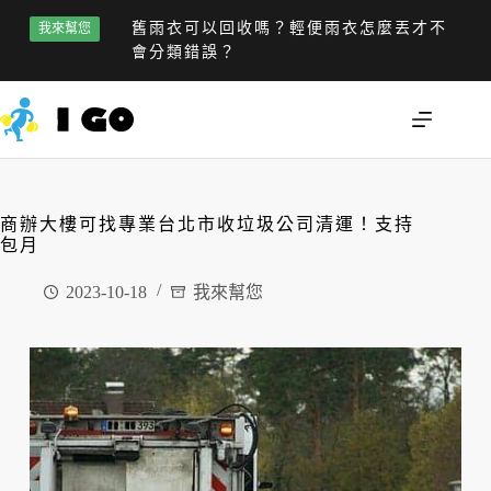
舊雨衣可以回收嗎？輕便雨衣怎麼丟才不
我來幫您
會分類錯誤？
商辦大樓可找專業台北市收垃圾公司清運！支持
包月
2023-10-18
我來幫您