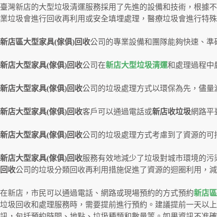
臺灣新店的大型垃圾清運服務採用了先進的設備和技術，根據不
業垃圾會進行回收再利用或安全填埋處理，醫療垃圾會進行特殊
新店區
大型家具(傢俱)回收
公司的專業設備和團隊能夠快速、準
新店
大型家具(傢俱)回收
公司在
新店大型垃圾清運
和處理過程中
新店
大型家具(傢俱)回收
公司的垃圾處理方式以環保為先，儘量
新店
大型家具(傢俱)回收
客戶可以通過電話或
新店收垃圾
網路平
新店
大型家具(傢俱)回收
公司的垃圾處理方式考慮到了資源的可
新店
大型家具(傢俱)回收
服務有效地減少了垃圾對城市環境的污
回收
公司的垃圾分類回收再利用措施促進了資源的迴圈利用，減
在新店，市民可以通過電話、網路或現場預約的方式預約
新店區
垃圾回收和處理服務時，需要提前進行預約。建議提前一天以上
訊，包括預約時間、地點、垃圾種類和數量等。如果資訊不准確