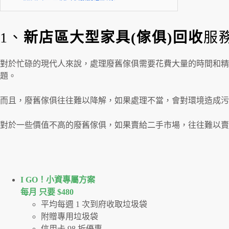
1、
新店區大型家具(傢俱)回收
服
對於忙碌的現代人來說，處理廢舊傢俱需要花費大量的時間和精
題。
而且，廢舊傢俱往往難以降解，如果處理不當，會對環境造成污
對於一些價值不高的廢舊傢俱，如果賣給二手市場，往往難以賣
I GO！⼩資專屬⽅案
每月 只要 $480
平均每週 1 次到府收取垃圾袋
附贈專用垃圾袋
信用卡 98 折優惠