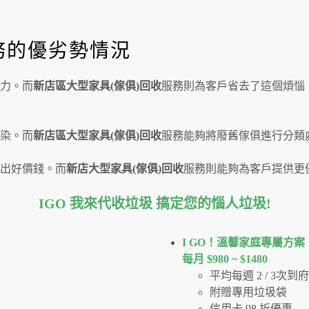
務的優劣勢情況
力。而
新店區
大型家具(傢俱)回收
服務則為客戶省去了這個煩惱
染。而
新店區
大型家具(傢俱)回收
服務能夠將廢舊傢俱進行分類
出好價錢。而
新店
大型家具(傢俱)回收
服務則能夠為客戶提供更
IGO 我來代收垃圾 搞定您的惱人垃圾
!
I GO！溫馨家庭專屬方案
每月 $980 ~ $1480
平均每週 2 / 3次
附贈專用垃圾袋
信用卡 98 折優惠