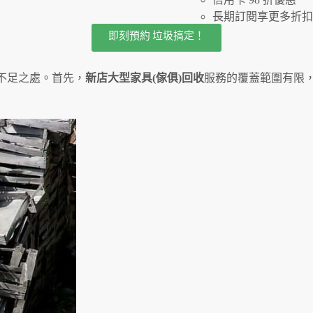
長期訂閱享更多折扣
即刻預約 垃圾搞定！
不足之處。首先，
新店
大型家具(傢俱)回收
服務的覆蓋範圍有限