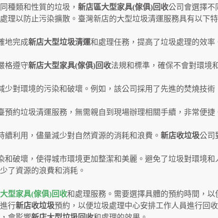
同種類和性質的垃圾，
新店區大型家具(傢俱)回收
公司會選擇不
處理以防止污染擴散。臺灣新店的大型垃圾清運服務具有以下特
確地完成
新店大型垃圾清運
和處理任務，提高了垃圾處理的效率
嚴格遵守
新店
大型家具(傢俱)回收
法規和標準，確保不會對環境
減少對環境的污染和破壞。例如，該公司採用了先進的焚燒技術
臺預約垃圾清運服務，無需親自到現場辦理相關手續，非常便捷
持續利用，儘量減少對自然資源的消耗和浪費。
新店收垃圾
公司
染和破壞，使得城市環境更加整潔和美麗。避免了垃圾對環境和
少了資源的浪費和消耗。
大型家具(傢俱)回收
和處理服務。需要選擇具體的預約時間，以
進行
新店收垃圾
預約，以便垃圾處理中心安排工作人員進行回收
，會影響
新店大型垃圾回收
和處理的效果。