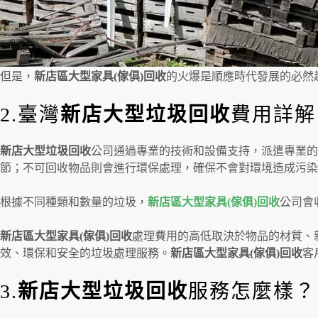
但是，
新店區
大型家具(傢俱)回收
的火爆是順應時代發展的必然
2.臺灣
新店大型垃圾回收
費用詳解
新店大型垃圾回收
公司通過專業的技術和設備支持，派遣專業的
節；不可回收物品則會進行環保處理，確保不會對環境造成污染
根據不同種類和數量的垃圾，
新店區
大型家具(傢俱)回收
公司會
新店區
大型家具(傢俱)回收
處理費用的高低取決於物品的材質、
效、環保和安全的垃圾處理服務。
新店區
大型家具(傢俱)回收
客
3.
新店大型垃圾回收
服務怎麼樣？