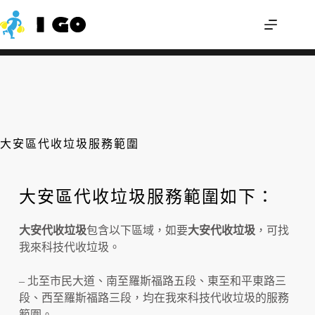
舊雨衣可以回收嗎？輕便雨衣怎麼丟才不
我來幫您
會分類錯誤？
大安區代收垃圾服務範圍
大安區代收垃圾服務範圍如下：
大安代收垃圾
包含以下區域，如要
大安代收垃圾
，可找
我來科技代收垃圾。
– 北至市民大道、南至羅斯福路五段、東至和平東路三
段、西至羅斯福路三段，均在我來科技代收垃圾的服務
範圍。