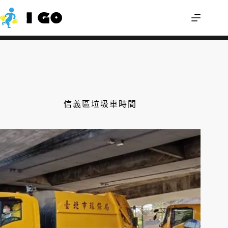
舊雨衣可以回收嗎？輕便雨衣怎麼丟才不
我來幫您
會分類錯誤？
信義區垃圾車時間