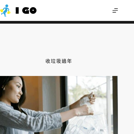
舊雨衣可以回收嗎？輕便雨衣怎麼丟才不
我來幫您
會分類錯誤？
收垃圾過年