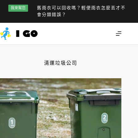
舊雨衣可以回收嗎？輕便雨衣怎麼丟才不
我來幫您
會分類錯誤？
清運垃圾公司