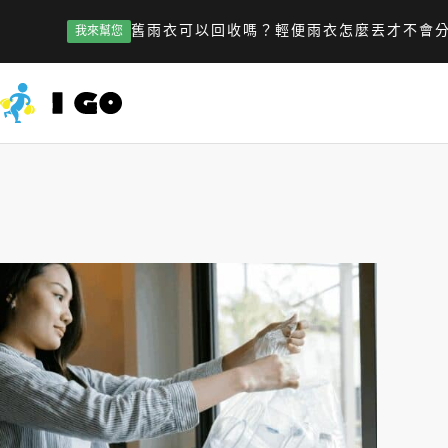
舊雨衣可以回收嗎？輕便雨衣怎麼丟才不會
我來幫您