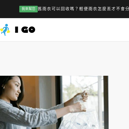
舊雨衣可以回收嗎？輕便雨衣怎麼丟才不會
我來幫您