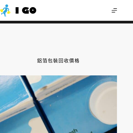
舊雨衣可以回收嗎？輕便雨衣怎麼丟才不
我來幫您
會分類錯誤？
鋁箔包裝回收價格