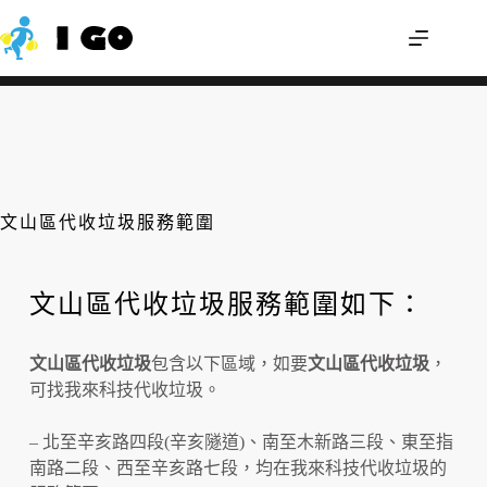
舊雨衣可以回收嗎？輕便雨衣怎麼丟才不
我來幫您
會分類錯誤？
文山區代收垃圾服務範圍
文山區代收垃圾服務範圍如下：
文山區代收垃圾
包含以下區域，如要
文山區代收垃圾
，
可找我來科技代收垃圾。
– 北至辛亥路四段(辛亥隧道)、南至木新路三段、東至指
南路二段、西至辛亥路七段，均在我來科技代收垃圾的