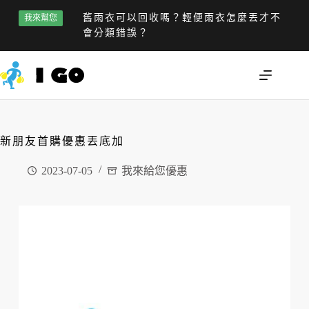
舊雨衣可以回收嗎？輕便雨衣怎麼丟才不
我來幫您
會分類錯誤？
新朋友首購優惠丟底加
2023-07-05
我來給您優惠