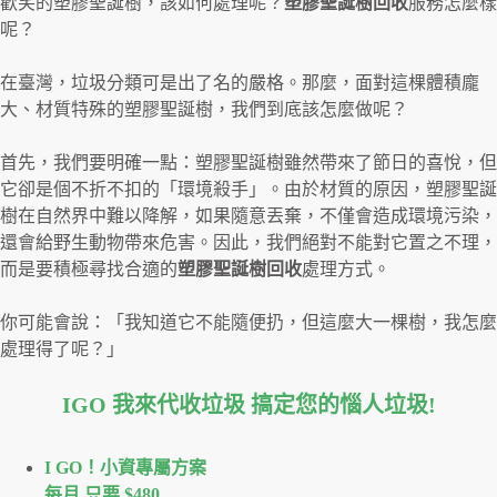
歡笑的塑膠聖誕樹，該如何處理呢？
塑膠聖誕樹回收
服務怎麼樣
呢？
在臺灣，垃圾分類可是出了名的嚴格。那麼，面對這棵體積龐
大、材質特殊的塑膠聖誕樹，我們到底該怎麼做呢？
首先，我們要明確一點：塑膠聖誕樹雖然帶來了節日的喜悅，但
它卻是個不折不扣的「環境殺手」。由於材質的原因，塑膠聖誕
樹在自然界中難以降解，如果隨意丟棄，不僅會造成環境污染，
還會給野生動物帶來危害。因此，我們絕對不能對它置之不理，
而是要積極尋找合適的
塑膠聖誕樹回收
處理方式。
你可能會說：「我知道它不能隨便扔，但這麼大一棵樹，我怎麼
處理得了呢？」
IGO 我來代收垃圾 搞定您的惱人垃圾
!
I GO！⼩資專屬⽅案
每月 只要 $480