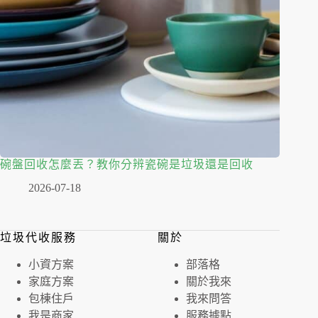
碗盤回收怎麼丟？教你分辨瓷碗是垃圾還是回收
2026-07-18
垃圾代收服務
關於
⼩資⽅案
部落格
家庭⽅案
關於我來
包棟住戶
我來問答
我是商家
服務據點