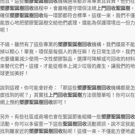
而且，這些
塑膠聖誕樹回收
機構通常都非常專業且負責。他們在
塑膠聖誕樹回收
過程中，會嚴格遵守環保法規
上門回收聖誕樹
，
確保
塑膠聖誕樹回收
每一環節都符合標準。這樣一來，我們不僅
能放心地把塑膠聖誕樹交給他們處理，還能為保護環境出一份力
呢！
不過，雖然有了這些專業的
塑膠聖誕樹回收
機構，我們還是不能
掉以輕心！畢竟，環保是每個人的責任嘛！在日常生活中，我們
也要儘量減少使用一次性塑膠製品，選擇可降解或可回收的材料
來替代它們。這樣，才能從根本上減少垃圾的產生，讓我們的地
球更加美好！
說到這裡，你可能會好奇：「那這些
塑膠聖誕樹回收
機構都是怎
麼找到的呢？」其實找
上門回收聖誕樹
方法很簡單啦！你可以在
網上預約
塑膠聖誕樹回收
即可！
另外，有些社區或商場也會在聖誕節後組織一些
塑膠聖誕樹回收
活動。你可以多留意一下這些
聖誕樹回收
活動資訊，說不定就能
找到離家近的
塑膠聖誕樹回收
點呢！這樣一來，不僅能方便地處