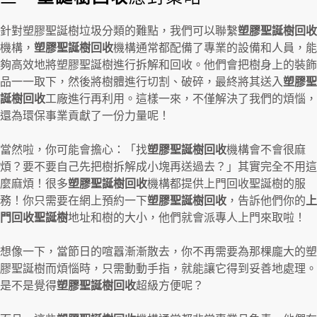
針對塑膠聖誕樹垃圾分類的難點，我們可以聯繫
塑膠聖誕樹回收
機構，
塑膠聖誕樹回收
機構通常都配備了專業的設備和人員，能
夠高效地將塑膠聖誕樹進行拆解和回收。他們會把樹身上的裝飾
品一一取下，然後將樹體進行切割、破碎，最終將其送入
塑膠聖
誕樹回收
工廠進行再利用。這樣一來，不僅解決了我們的煩惱，
還為環保事業貢獻了一份力量呢！
當然啦，你可能會擔心：「找
塑膠聖誕樹回收
機構會不會很麻
煩？要不要自己先把樹拆解成小塊再送過去？」其實完全不用這
麼麻煩！很多
塑膠聖誕樹回收
機構都提供上門回收聖誕樹的服
務！你只需要在網上預約一下
塑膠聖誕樹回收
，告訴他們你的
上
門回收聖誕樹
地址和樹的大小，他們就會派專人上門來取啦！
想像一下，當節日的喧囂漸漸散去，你不再需要為那棵龐大的塑
膠聖誕樹而煩惱時，只需動動手指，就能讓它得到妥善地處理。
是不是覺得
塑膠聖誕樹回收
超級方便呢？