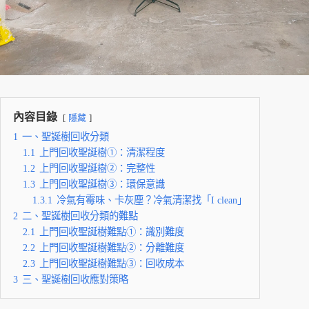
內容目錄
隱藏
1
一、聖誕樹回收分類
1.1
上門回收聖誕樹①：清潔程度
1.2
上門回收聖誕樹②：完整性
1.3
上門回收聖誕樹③：環保意識
1.3.1
冷氣有霉味、卡灰塵？冷氣清潔找「I clean」
2
二、聖誕樹回收分類的難點
2.1
上門回收聖誕樹難點①：識別難度
2.2
上門回收聖誕樹難點②：分離難度
2.3
上門回收聖誕樹難點③：回收成本
3
三、聖誕樹回收應對策略