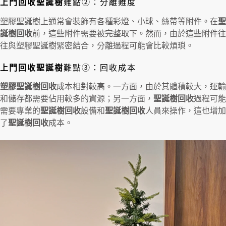
上門回收聖誕樹
難點②：分離難度
塑膠聖誕樹上通常會裝飾有各種彩燈、小球、絲帶等附件。在
聖
誕樹回收
前，這些附件需要被完整取下。然而，由於這些附件往
往與塑膠聖誕樹緊密結合，分離過程可能會比較煩瑣。
上門回收聖誕樹
難點③：回收成本
塑膠聖誕樹回收
成本相對較高。一方面，由於其體積較大，運輸
和儲存都需要佔用較多的資源；另一方面，
聖誕樹回收
過程可能
需要專業的
聖誕樹回收
設備和
聖誕樹回收
人員來操作，這也增加
了
聖誕樹回收
成本。