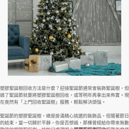
塑膠聖誕樹回收方法是什麼？迎接聖誕節通常會裝飾聖誕樹，但
過了聖誕節就要將塑膠聖誕樹回收，或等明年再拿出來佈置。現
在竟然有「上門回收聖誕樹」服務，輕鬆解決煩惱。
聖誕節的塑膠聖誕樹，總是掛滿精心挑選的裝飾品，但隨著節日
的結束，當一切歸於平靜，你是否想過，那棵曾經給你帶來無數