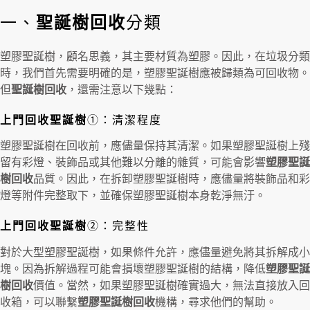
一、
聖誕樹回收
分類
塑膠聖誕樹，顧名思義，其主要材質為塑膠。因此，在垃圾分類
時，我們首先需要明確的是，塑膠聖誕樹應被歸類為可回收物。
但
聖誕樹回收
，還需注意以下幾點：
上門回收聖誕樹
①：清潔程度
塑膠聖誕樹在回收前，應儘量保持其清潔。如果塑膠聖誕樹上殘
留有彩燈、裝飾品或其他難以分離的雜質，可能會影響
塑膠聖誕
樹回收
品質。因此，在拆卸塑膠聖誕樹時，應儘量將裝飾品和彩
燈等附件完整取下，並確保塑膠聖誕樹本身乾淨無汙。
上門回收聖誕樹
②：完整性
對於大型塑膠聖誕樹，如果條件允許，應儘量避免將其拆解成小
塊。因為拆解過程可能會損壞塑膠聖誕樹的結構，降低
塑膠聖誕
樹回收
價值。當然，如果塑膠聖誕樹確實過大，無法直接放入回
收箱，可以聯繫
塑膠聖誕樹回收
機構，尋求他們的幫助。