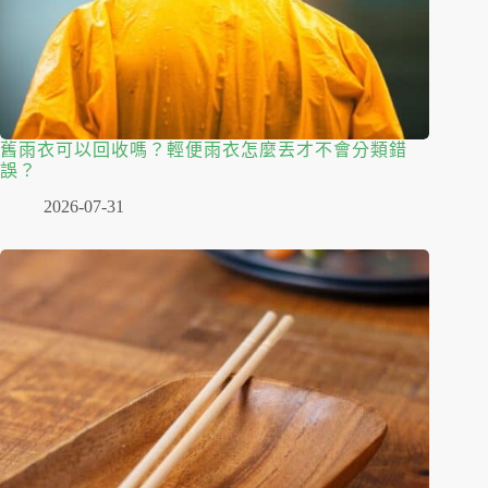
舊雨衣可以回收嗎？輕便雨衣怎麼丟才不會分類錯
誤？
2026-07-31