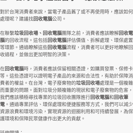
對於台灣消費者來說，當電子產品舊了或不再使用時，應該如何
處理呢？建議找
回收電腦
公司。
在聯繫
垃圾回收場、回收電腦
團隊之前，消費者應該瞭解
回收電
腦
的回收流程。這包括
回收電腦
評估價值、拆解處理、環保處置
等環節。通過瞭解這些
回收電腦
流程，消費者可以更好地瞭解回
收過程，並做出更加明智的決策。
在
回收電腦
時，消費者應該保留相關憑證，如購買發票、保修卡
等。這些憑證可以證明電子產品的來源和合法性，有助於保障消
費者的權益。在台灣，電子廢棄物的
垃圾回收場
處理是一個複雜
而重要的問題。面對垃圾分類複雜的現狀和電子廢棄物的危害，
我們應該積極尋找專業的垃圾回收團隊進行
回收電腦
和
回收筆
電
。通過專業評估、環保處理和便捷服務等方式，我們可以減少
資源浪費和環境污染，實現資源的迴圈利用和可持續發展，為保
護環境和保障民眾健康作出更大的貢獻。
延伸閱讀：