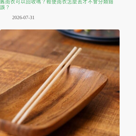
舊雨衣可以回收嗎？輕便雨衣怎麼丟才不會分類錯
誤？
2026-07-31