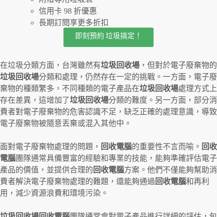
信用卡 98 折優惠
長期訂閱享更多折扣
即刻預約 垃圾搞定！
在垃圾分類方面，台灣雖然有
垃圾回收場
，但對於電子廢棄物的
垃圾回收場
分類和處理，仍然存在一定的挑戰。一方面，電子廢
棄物的種類繁多，不同種類的電子產品在
垃圾回收場
處理方式上
存在差異，這增加了
垃圾回收場
分類的難度。另一方面，部分消
費者對電子廢棄物的危害認識不足，缺乏正確的處理意識，導致
電子廢棄物被隨意丟棄或混入其他中。
面對電子廢棄物處理的問題，
回收電腦
的重要性不言而喻。
回收
電腦
團隊通常具備豐富的經驗和專業的技能，能夠準確評估電子
產品的價值，並提供合理的
回收電腦
方案。他們不僅能夠幫助消
費者解決電子廢棄物處理的難題，還能夠通過
回收電腦
和再利
用，減少資源浪費和環境污染。
垃圾回收場回收電腦
團隊通常會對電子產品進行詳細的評估，包