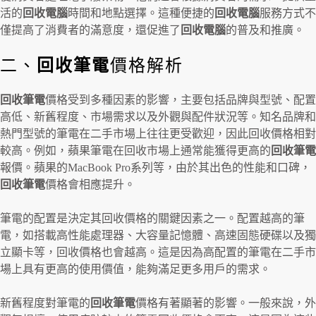
活的
回收電腦
時間和地點選擇。這種便捷的
回收電腦
服務方式不
僅提高了消費者的滿意度，還促進了
回收電腦
的普及和推廣。
二、
回收筆電
價格解析
回收筆電
價格受到多種因素的影響，主要包括品牌與型號、配置
高低、新舊程度、市場需求以及外觀與配件狀況等。知名品牌和
熱門型號的筆電在二手市場上往往更受歡迎，因此回收價格相對
較高。例如，蘋果筆電在回收市場上通常能獲得更高的
回收筆電
報價。蘋果的MacBook Pro系列等，由於其出色的性能和口碑，
回收筆電
價格會相應提升。
筆電的配置是決定其回收價格的關鍵因素之一。配置越高的筆
電，如搭載高性能處理器、大容量記憶體、高速固態硬碟以及獨
立顯卡等，回收價格也會越高。這是因為高配置的筆電在二手市
場上具有更高的使用價值，能夠滿足更多用戶的需求。
新舊程度對筆電的
回收筆電
價格有著顯著的影響。一般來說，外