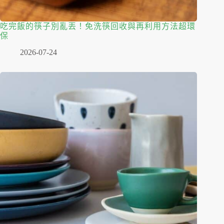
吃完飯的筷子別亂丟！免洗筷回收與再利用方法超環
保
2026-07-24