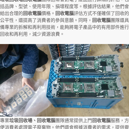
括品牌、型號、使用年限、損壞程度等。根據評估結果，他們會
給出合理的
回收電腦
價格。
回收電腦
評估方式不僅確保了回收的
公平性，還提高了消費者的參與意願。同時，
回收電腦
團隊還具
備專業的拆解和再利用技術，能夠將電子產品中的有用部件進行
回收和再利用，減少資源浪費。
專業
垃圾回收場、回收電腦
團隊通常提供上門
回收電腦
服務，方
便消費者處理電子廢棄物。他們還會根據消費者的需求，提供靈