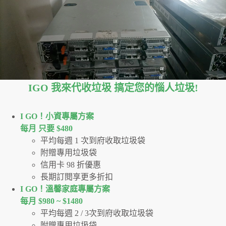
IGO 我來代收垃圾 搞定您的惱人垃圾
!
I GO！⼩資專屬⽅案
每月 只要 $480
平均每週 1 次到府收取垃圾袋
附贈專用垃圾袋
信用卡 98 折優惠
長期訂閱享更多折扣
I GO！溫馨家庭專屬方案
每月 $980 ~ $1480
平均每週 2 / 3次到府收取垃圾袋
附贈專用垃圾袋