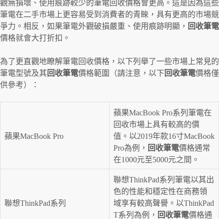
觀無損壞、使用痕跡較少的筆電回收價格會更高。這是因為這些
筆電在二手市場上更容易受到消費者的青睞，具有更高的市場競
爭力。相反，如果筆電外觀破損嚴重、使用痕跡明顯，
回收筆電
價格就會大打折扣。
為了更直觀地瞭解筆電回收價格，以下列舉了一些市場上常見的
筆電型號及其
回收筆電
價格範圍（請注意，以下
回收筆電
價格僅
供參考）：
蘋果MacBook Pro系列筆電在
回收市場上具有較高的價
蘋果MacBook Pro
值。以2019年款16寸MacBook
Pro為例，
回收筆電
價格通常
在1000元至5000元之間。
聯想ThinkPad系列筆電以其出
色的性能和穩定性在商務領
聯想ThinkPad系列
域享有較高聲譽。以ThinkPad
T系列為例，
回收筆電
價格通