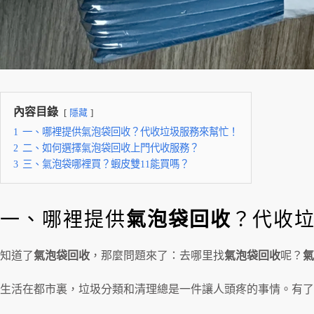
內容目錄
隱藏
1
一、哪裡提供氣泡袋回收？代收垃圾服務來幫忙！
2
二、如何選擇氣泡袋回收上門代收服務？
3
三、氣泡袋哪裡買？蝦皮雙11能買嗎？
一、哪裡提供
氣泡袋回收
？代收
知道了
氣泡袋回收
，那麼問題來了：去哪里找
氣泡袋回收
呢？
氣
生活在都市裏，垃圾分類和清理總是一件讓人頭疼的事情。有了