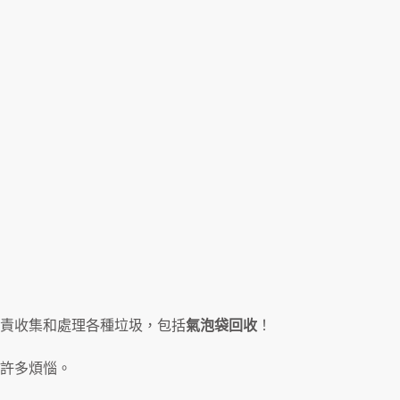
責收集和處理各種垃圾，包括
氣泡袋回收
！
許多煩惱。