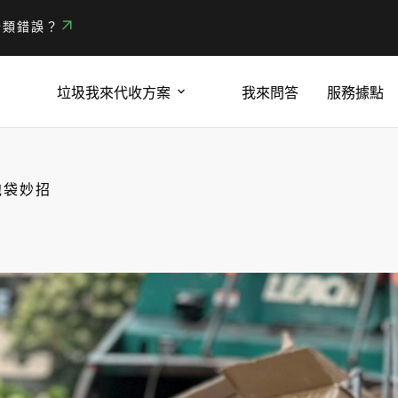
分類錯誤？
垃圾我來代收方案
我來問答
服務據點
泡袋妙招