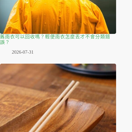
舊雨衣可以回收嗎？輕便雨衣怎麼丟才不會分類錯
誤？
2026-07-31