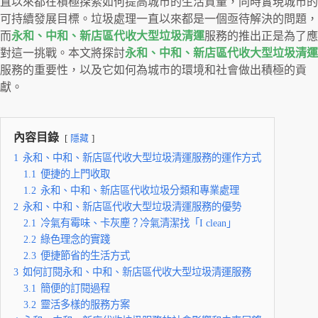
直以來都在積極探索如何提高城市的生活質量，同時實現城市的
可持續發展目標。垃圾處理一直以來都是一個亟待解決的問題，
而
永和、中和、新店區代收大型垃圾清運
服務的推出正是為了應
對這一挑戰。本文將探討
永和、中和、新店區代收大型垃圾清運
服務的重要性，以及它如何為城市的環境和社會做出積極的貢
獻。
內容目錄
隱藏
1
永和、中和、新店區代收大型垃圾清運服務的運作方式
1.1
便捷的上門收取
1.2
永和、中和、新店區代收垃圾分類和專業處理
2
永和、中和、新店區代收大型垃圾清運服務的優勢
2.1
冷氣有霉味、卡灰塵？冷氣清潔找「I clean」
2.2
綠色理念的實踐
2.3
便捷節省的生活方式
3
如何訂閱永和、中和、新店區代收大型垃圾清運服務
3.1
簡便的訂閱過程
3.2
靈活多樣的服務方案