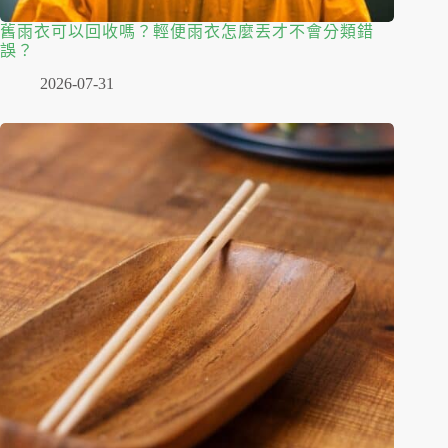
舊雨衣可以回收嗎？輕便雨衣怎麼丟才不會分類錯
誤？
2026-07-31