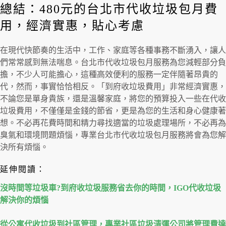
總結：480元的台北市代收垃圾包月費
用，經濟實惠，貼心考慮
在現代快節奏的生活中，工作、家庭等各種事務不斷湧入，讓人
們常常感到無法喘息。台北市代收垃圾包月服務為您減輕部分負
擔，不少人可能擔心，這種高效便利的服務一定伴隨著昂貴的
代，然而，事實恰恰相反。「到府收垃圾費用」非常經濟實惠，
不論您是單身貴族，還是溫馨家庭，將您的預算投入一些在代收
垃圾費用，不僅僅是金錢的節省，更是為您的生活和身心健康著
想。不必再花費時間和精力尋找適當的垃圾處理場所，不必再為
臭氣和環境問題煩惱，專業台北市代收垃圾包月服務將會為您解
決所有煩惱。
延伸閱讀：
沒時間等垃圾車?到府收垃圾服務省去你的時間，IGO代收垃圾
解決你的煩惱
從公寓代收垃圾到社區管理，專業社區垃圾清運公司將管理費達