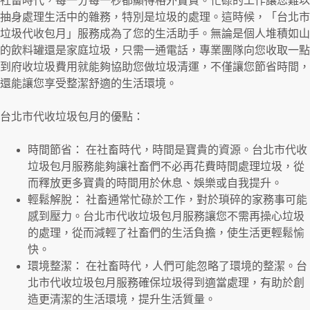
社畜時代，每一分每一秒都顯得格外寶貴。忙碌的工作讓您難以
抽身處理生活中的雜務，特別是垃圾的處理。這時候，「台北市
垃圾代收包月」服務成為了您的生活助手。無論是個人堆積如山
的飲料罐還是家庭垃圾，只需一通電話，專業團隊向您收取一點
到府收垃圾費用就能夠協助您做垃圾清運，不僅讓您節省時間，
還能讓您享受整潔舒適的生活環境。
台北市代收垃圾包月的優點：
時間節省： 在社畜時代，時間是寶貴的資源。台北市代收
垃圾包月服務能夠讓社畜們不必再花費時間處理垃圾，從
而釋放更多寶貴的時間用於休息、娛樂或自我提升。
輕鬆解脫： 社畜通常忙碌於工作，對於瑣碎的家務事可能
感到壓力。台北市代收垃圾包月服務讓您不需再操心垃圾
的處理，從而減輕了社畜們的生活負擔，使生活更輕鬆愉
快。
環境整潔： 在社畜時代，人們可能忽略了環境的整潔。台
北市代收垃圾包月服務確保垃圾得到適當處理，有助於創
造更清潔的生活環境，提升生活質量。