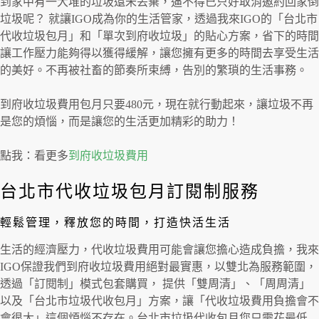
到家中有一大堆的垃圾還未丟棄，逼不得已只好取消邀約回家倒
垃圾呢？ 就讓IGO成為你的生活管家，透過我來IGO的「台北市
代收垃圾包月」和「單次到府收垃圾」的貼心方案，省下的時間
讓工作壓力能夠得以獲得緩解，讓您擁有更多的時間去享受生活
的美好。不再被社畜的節奏所束縛，告別的繁瑣的生活事務。
到府收垃圾費用包月只要480元，現在就行動起來，讓垃圾不再
是您的煩惱，而是讓您的生活更加精彩的助力！
點我：看更多
到府收垃圾費用
台北市代收垃圾包月訂閱制服務
輕鬆管理，釋放您的時間，打造快活生活
生活的經濟壓力，代收垃圾費用可能會讓您擔心造成負擔，我來
IGO保證我們到府收垃圾費用絕對最實惠，以雙北為服務範圍，
透過「訂閱制」模式包套購買， 提供「雙周清」、「周周清」
以及「台北市垃圾代收包月」方案，讓「代收垃圾費用負擔會不
會很大」這個煩惱不存在。台北市垃圾代收包月您只需花最低