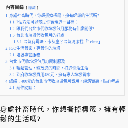
內容目錄
隱藏
1
身處社畜時代，你想撕掉標籤，擁有輕鬆的生活嗎?
1.1
7個方法可以幫助你實現這一目標：
1.2
跟我們台北市代收垃圾包月服務有什麼關係?
1.3
台北市垃圾代收包月的好處
1.3.1
冷氣有霉味、卡灰塵？冷氣清潔找「I clean」
2
IGO生活管家，專管你的垃圾
2.1
垃圾專管服務
3
台北市代收垃圾包月訂閱制服務
3.1
輕鬆管理，釋放您的時間，打造快活生活
3.2
到府收垃圾費用480元，擁有專人垃圾管家!
4
總結：480元的台北市代收垃圾包月費用，經濟實惠，貼心考慮
4.1
延伸閱讀：
身處社畜時代，你想撕掉標籤，擁有輕
鬆的生活嗎?