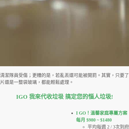
清潔隊員受傷；更糟的是，若亂丟還可能被開罰。其實，只要了
片還是一整袋玻璃，都能輕鬆處理。
IGO 我來代收垃圾 搞定您的惱人垃圾
!
I GO！溫馨家庭專屬方案
每月 $980 ~ $1480
平均每週 2 / 3次