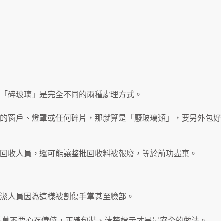
「碎玻璃」是完全不同的兩種處理方式。
的窗戶、燈罩或任何碎片，那就算是「廢玻璃類」，要另外包好
回收人員，還可能讓整批回收料被報廢，等於前功盡棄。
潔人員因為這樣被割傷手掌甚至臉部。
以千萬不要心存僥倖，正確包裝、清楚標示才是最安全的做法。