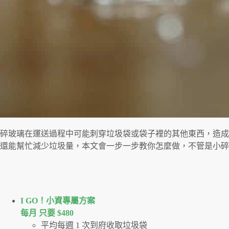
碎玻璃在運送過程中可能刺穿垃圾袋或袋子裡的其他東西，造成
還能幫忙減少垃圾量，本文會一步一步教你怎麼做，不管是小碎
I GO！⼩資專屬⽅案
每月 只要 $480
平均每週 1 次到府收取垃圾袋