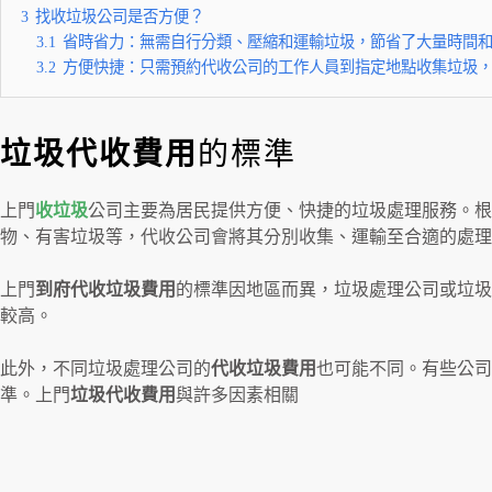
3
找收垃圾公司是否方便？
3.1
省時省力：無需自行分類、壓縮和運輸垃圾，節省了大量時間
3.2
方便快捷：只需預約代收公司的工作人員到指定地點收集垃圾
垃圾代收費用
的標準
上門
收垃圾
公司主要為居民提供方便、快捷的垃圾處理服務。根
物、有害垃圾等，代收公司會將其分別收集、運輸至合適的處理
上門
到府代收垃圾費用
的標準因地區而異，垃圾處理公司或垃圾
較高。
此外，不同垃圾處理公司的
代收垃圾費用
也可能不同。有些公司
準。上門
垃圾代收費用
與許多因素相關