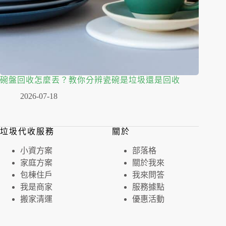
碗盤回收怎麼丟？教你分辨瓷碗是垃圾還是回收
2026-07-18
垃圾代收服務
關於
⼩資⽅案
部落格
家庭⽅案
關於我來
包棟住戶
我來問答
我是商家
服務據點
搬家清運
優惠活動