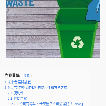
內容目錄
隱藏
1
未來發展與挑戰
2
台北市垃圾代收服務的便利性和方便之處
2.1
便利性
2.2
方便之處
2.2.1
冷氣有霉味、卡灰塵？冷氣清潔找「I clean」