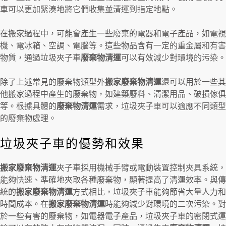
車可以更加緊湊地將它們收集並清運到指定地點。
在搬家過程中，可能會產生一些廢棄的電器和電子產品，如電視
機、電冰箱、空調、電腦等。這些物品含有一定的重金屬和有害
物質，通過垃圾夾子車
廢棄物清運
可以有效減少對環境的污染。
除了上述常見的廢棄物類型外
搬家廢棄物清運
還可以用於一些其
他搬家過程中產生的廢棄物，如建築廢料、清潔用品、破損傢俱
等。根據具體的
廢棄物清運
需求，垃圾夾子車可以適應不同類型
的廢棄物處理。
垃圾夾子車的優勢和效果
搬家廢棄物清運
夾子車採用機械手臂或電動裝置控制夾具系統，
能夠快速、準確地夾取各種廢棄物，顯著提高了清運效率。與傳
統的
搬家廢棄物清運
方式相比，垃圾夾子車能夠節省大量人力和
時間成本。在
搬家廢棄物清運
時能夠減少對環境的二次污染。對
於一些有害的廢棄物，如電器電子產品，垃圾夾子車的密閉式運