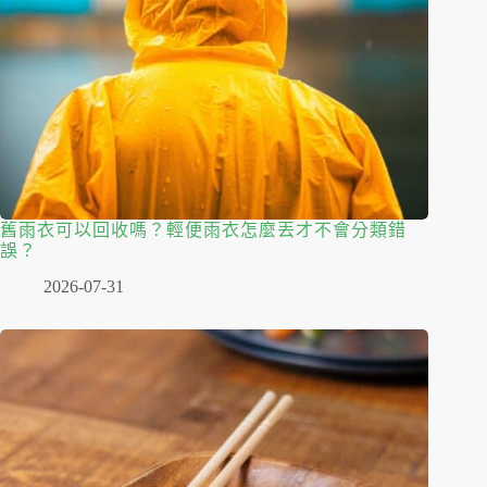
舊雨衣可以回收嗎？輕便雨衣怎麼丟才不會分類錯
誤？
2026-07-31