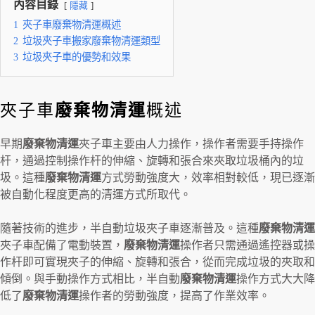
內容目錄
隱藏
1
夾子車廢棄物清運概述
2
垃圾夾子車搬家廢棄物清運類型
3
垃圾夾子車的優勢和效果
夾子車
廢棄物清運
概述
早期
廢棄物清運
夾子車主要由人力操作，操作者需要手持操作
杆，通過控制操作杆的伸縮、旋轉和張合來夾取垃圾桶內的垃
圾。這種
廢棄物清運
方式勞動強度大，效率相對較低，現已逐漸
被自動化程度更高的清運方式所取代。
隨著技術的進步，半自動垃圾夾子車逐漸普及。這種
廢棄物清運
夾子車配備了電動裝置，
廢棄物清運
操作者只需通過遙控器或操
作杆即可實現夾子的伸縮、旋轉和張合，從而完成垃圾的夾取和
傾倒。與手動操作方式相比，半自動
廢棄物清運
操作方式大大降
低了
廢棄物清運
操作者的勞動強度，提高了作業效率。