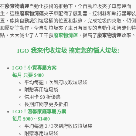
在
廢棄物清運
自動化技術的推動下，全自動垃圾夾子車應運而
生。這種
廢棄物清運
夾子車配備了感測器、控制器和執行器等裝
置，能夠自動識別垃圾桶的位置和狀態，完成垃圾的夾取、傾倒
和壓縮等動作。全自動垃圾夾子車具有高度的自動化和智能化特
點，大大減少了人工干預
廢棄物清運
，提高了
廢棄物清運
效率。
IGO 我來代收垃圾 搞定您的惱人垃圾
!
I GO！⼩資專屬⽅案
每月 只要 $480
平均每週 1 次到府收取垃圾袋
附贈專用垃圾袋
信用卡 98 折優惠
長期訂閱享更多折扣
I GO！溫馨家庭專屬方案
每月 $980 ~ $1480
平均每週 2 / 3次到府收取垃圾袋
附贈專用垃圾袋