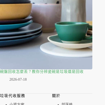
碗盤回收怎麼丟？教你分辨瓷碗是垃圾還是回收
2026-07-18
垃圾代收服務
關於
⼩資⽅案
部落格