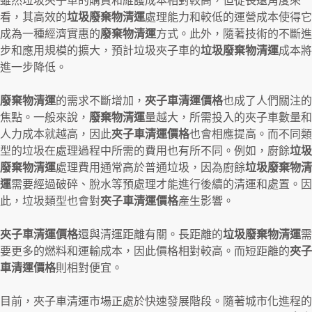
雖然垃圾夾子車的購買和維護成本相對較高，但從長遠角度來
看，其高效的
垃圾廢棄物清運
處理能力和較低的運營成本使得它
成為一種經濟實惠的
廢棄物清運
方式。此外，隨著技術的不斷進
步和應用規模的擴大，預計垃圾夾子車的
垃圾廢棄物清運
成本將
進一步降低。
廢棄物清運
的需求不斷增加，
夾子車清運價格
也成了人們關注的
焦點。一般來說，
廢棄物清運
量越大，所需投入的夾子車數量和
人力成本就越高，因此
夾子車清運價格
也會相應提高。而不同類
型的垃圾在處理過程中所需的費用也有所不同。例如，廚餘
垃圾
廢棄物清運
處理費用通常高於普通垃圾，因為廚餘
垃圾廢棄物清
運
需要經過破碎、脫水等預處理才能進行後續的清運和處置。因
此，垃圾類型也會對
夾子車清運價格
產生影響。
夾子車清運價格
還與清運距離有關。長距離的
垃圾廢棄物清運
需
要更多的燃料和運輸成本，因此價格相對較高。而短距離的
夾子
車清運價格
則相對便宜。
目前，夾子車清運市場正處於快速發展階段。隨著城市化進程的