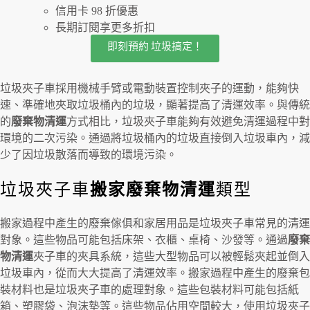
信用卡 98 折優惠
長期訂閱享更多折扣
即刻預約 垃圾搞定！
垃圾夾子車採用機械手臂或電動裝置控制夾子的運動，能夠快
速、準確地夾取垃圾桶內的垃圾，顯著提高了清運效率。與傳統
的
廢棄物清運
方式相比，垃圾夾子車能夠有效避免清運過程中對
環境的二次污染。通過將垃圾桶內的垃圾直接倒入垃圾車內，減
少了因垃圾散落而導致的環境污染。
垃圾夾子車
搬家廢棄物清運
類型
搬家過程中產生的廢棄傢俱和家居用品是垃圾夾子車常見的清運
對象。這些物品可能包括床架、衣櫃、桌椅、沙發等。通過
廢棄
物清運
夾子車的夾具系統，這些大型物品可以被輕鬆夾起並倒入
垃圾車內，從而大大提高了清運效率。搬家過程中產生的廢棄包
裝材料也是垃圾夾子車的處理對象。這些包裝材料可能包括紙
箱、塑膠袋、泡沫墊等。這些物品佔用空間較大，使用垃圾夾子