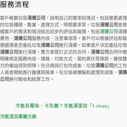
服務流程
客戶聯繫垃圾
清運公司
，說明自己的需求和情況，包括需要處理
的垃圾種類、數量、處理方式、時間要求等。垃圾
清運公司
會根
據客戶的需求和情況給出初步的評估和報價，包括
清運公司
清運
費用、
清運公司
服務內容、注意事項等。客戶可以根據評估和報
價選擇是否委託垃圾
清運公司
進行清運。如果客戶決定委託垃圾
清運公司
進行清運，雙方會簽訂正式的合同。
清運公司
合同中應
明確規定服務內容、價格、付款方式、違約責任等條款，確保雙
方的權益得到保障。在分類與打包完成後，垃圾
清運公司
的工作
人員會開始進行搬運與裝車。在垃圾被運輸和處理完成後，
清運
公司
進行驗收和結算工作。
冷氣有霉味、卡灰塵？冷氣清潔找「I clean」
冷氣清洗專屬⽅案