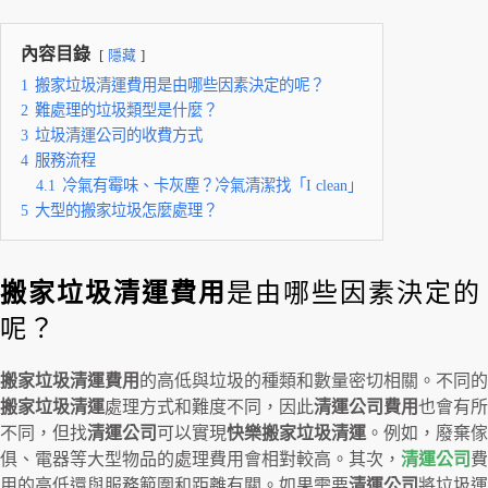
內容目錄
隱藏
1
搬家垃圾清運費用是由哪些因素決定的呢？
2
難處理的垃圾類型是什麼？
3
垃圾清運公司的收費方式
4
服務流程
4.1
冷氣有霉味、卡灰塵？冷氣清潔找「I clean」
5
大型的搬家垃圾怎麼處理？
搬家垃圾清運費用
是由哪些因素決定的
呢？
搬家垃圾清運費用
的高低與垃圾的種類和數量密切相關。不同的
搬家垃圾清運
處理方式和難度不同，因此
清運公司費用
也會有所
不同，但找
清運公司
可以實現
快樂搬家垃圾清運
。例如，廢棄傢
俱、電器等大型物品的處理費用會相對較高。其次，
清運公司
費
用的高低還與服務範圍和距離有關。如果需要
清運公司
將垃圾運