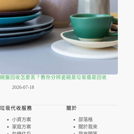
碗盤回收怎麼丟？教你分辨瓷碗是垃圾還是回收
2026-07-18
垃圾代收服務
關於
⼩資⽅案
部落格
家庭⽅案
關於我來
包棟住戶
我來問答