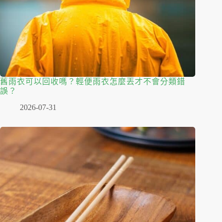
舊雨衣可以回收嗎？輕便雨衣怎麼丟才不會分類錯
誤？
2026-07-31