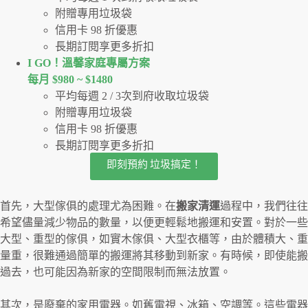
附贈專用垃圾袋
信用卡 98 折優惠
長期訂閱享更多折扣
I GO！溫馨家庭專屬方案
每月 $980 ~ $1480
平均每週 2 / 3次到府收取垃圾袋
附贈專用垃圾袋
信用卡 98 折優惠
長期訂閱享更多折扣
即刻預約 垃圾搞定！
首先，大型傢俱的處理尤為困難。在
搬家清運
過程中，我們往往
希望儘量減少物品的數量，以便更輕鬆地搬運和安置。對於一些
大型、重型的傢俱，如實木傢俱、大型衣櫃等，由於體積大、重
量重，很難通過簡單的搬運將其移動到新家。有時候，即使能搬
過去，也可能因為新家的空間限制而無法放置。
其次，是廢棄的家用電器。如舊電視、冰箱、空調等。這些電器