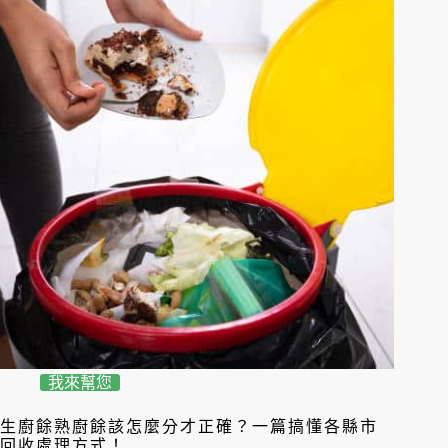
我來幫您
生廚餘熟廚餘該怎麼分才正確？一篇搞懂各縣市
回收處理方式！