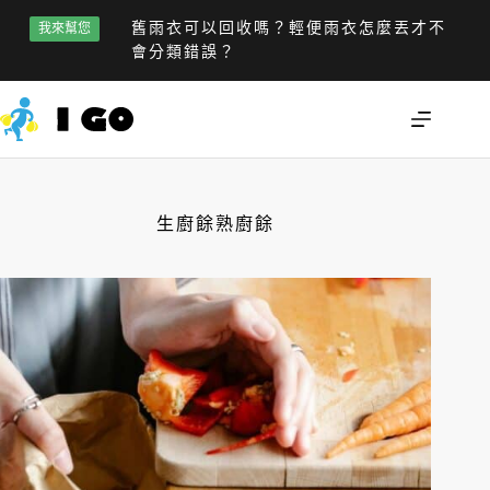
舊雨衣可以回收嗎？輕便雨衣怎麼丟才不
我來幫您
會分類錯誤？
生廚餘熟廚餘