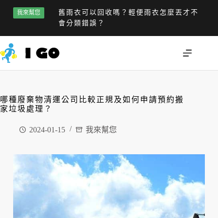
舊雨衣可以回收嗎？輕便雨衣怎麼丟才不
我來幫您
會分類錯誤？
哪種廢棄物清運公司比較正規及如何申請預約搬
家垃圾處理？
2024-01-15
我來幫您