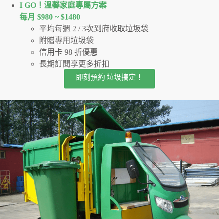
I GO！溫馨家庭專屬方案
每月 $980 ~ $1480
平均每週 2 / 3次到府收取垃圾袋
附贈專用垃圾袋
信用卡 98 折優惠
長期訂閱享更多折扣
即刻預約 垃圾搞定！