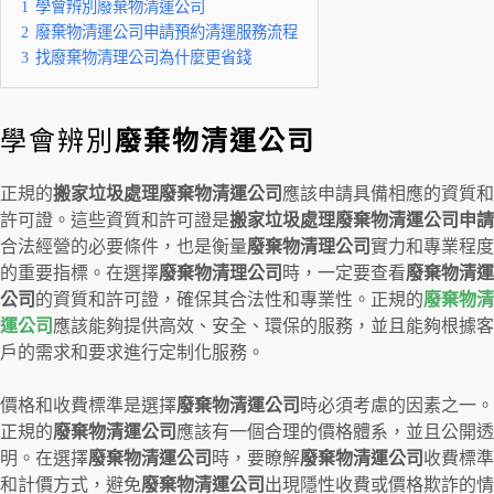
1
學會辨別廢棄物清運公司
2
廢棄物清運公司申請預約清運服務流程
3
找廢棄物清理公司為什麼更省錢
學會辨別
廢棄物清運公司
正規的
搬家垃圾處理廢棄物清運公司
應該申請具備相應的資質和
許可證。這些資質和許可證是
搬家垃圾處理廢棄物清運公司申請
合法經營的必要條件，也是衡量
廢棄物清理公司
實力和專業程度
的重要指標。在選擇
廢棄物清理公司
時，一定要查看
廢棄物清運
公司
的資質和許可證，確保其合法性和專業性。正規的
廢棄物清
運公司
應該能夠提供高效、安全、環保的服務，並且能夠根據客
戶的需求和要求進行定制化服務。
價格和收費標準是選擇
廢棄物清運公司
時必須考慮的因素之一。
正規的
廢棄物清運公司
應該有一個合理的價格體系，並且公開透
明。在選擇
廢棄物清運公司
時，要瞭解
廢棄物清運公司
收費標準
和計價方式，避免
廢棄物清運公司
出現隱性收費或價格欺詐的情