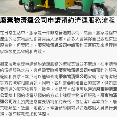
廢棄物清運公司申請
預約清運服務流程
在日常生活中，搬家是一件非常普遍的事情。然而，搬家過程中
產生的廢棄物處理卻常常讓人頭疼。許多人會選擇自己處理這些
廢棄物，但實際上，
廢棄物清運公司申請
預約清運服務來處理搬
家垃圾更為省錢和高效。
搬家垃圾處理申請預約清運服務的流程其實並不麻煩，在申請預
約清運服務之前，客戶需要瞭解
廢棄物清運公司申請
預約的服務
範圍和要求。客戶可以通過查詢
廢棄物清運公司
官網、諮詢客服
等方式瞭解相關資訊。同時，客戶需要明確自己的需求，例如需
要清運的廢棄物類型、數量、地點等。然後可以通過
廢棄物清運
公司
線上預約或電話預約的方式申請廢棄物清運服務。
廢棄物清
運公司
線上預約通常需要填寫預約表格，包括客戶基本資訊、廢
棄物類型、數量、地點等。電話預約則可以通過客服人員進行溝
通，確認服務需求和時間。