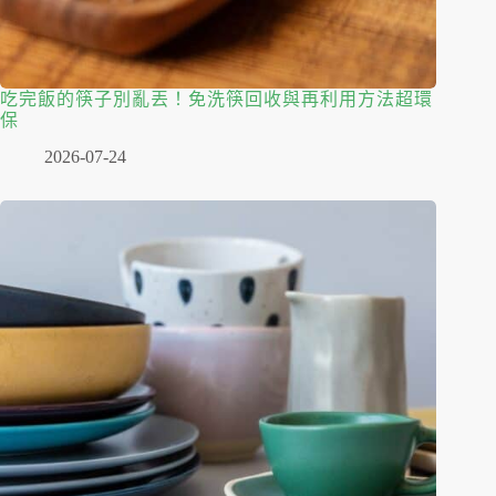
吃完飯的筷子別亂丟！免洗筷回收與再利用方法超環
保
2026-07-24