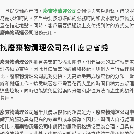
一旦提交預約申請，
廢棄物清運公司
會儘快與客戶聯繫，確認服
務需求和時間。客戶需要按照確認的服務時間和要求將廢棄物放
置在指定地點。同時，客戶需要通過線上支付或到付的方式支付
廢棄物清運公司
服務費用。
找
廢棄物清理公司
為什麼更省錢
廢棄物清理公司
擁有專業的設備和團隊，他們每天的工作就是處
理各種廢棄物，因此具備豐富的經驗和技能。與個人自行處理相
比，
廢棄物清理公司
能夠更快、更高效地完成廢棄物的分類、壓
縮和搬運工作。這意味著您不需要花費大量的時間和精力去處理
這些垃圾，同時也能避免因錯誤的分類和處理方法而產生的額外
費用。
廢棄物清理公司
通常具備規模化的運營能力，
廢棄物清運公司申
請
預約服務具有更高的效率和成本優勢。因此，與個人自行處理
相比，
廢棄物清運公司申請
預約服務價格通常更為合理，且具有
較強的競爭力。此外，由於公司規模大，通常能夠提供更好的保