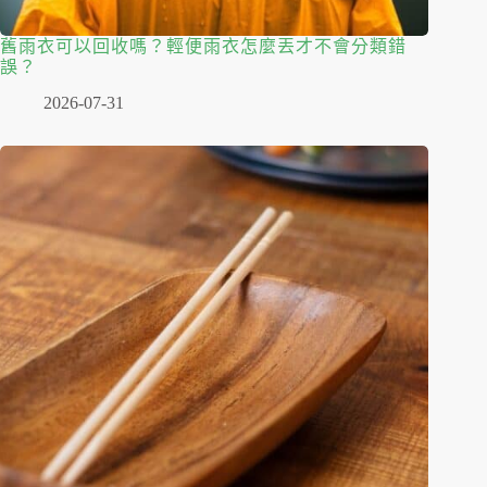
舊雨衣可以回收嗎？輕便雨衣怎麼丟才不會分類錯
誤？
2026-07-31