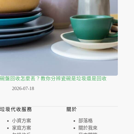
碗盤回收怎麼丟？教你分辨瓷碗是垃圾還是回收
2026-07-18
垃圾代收服務
關於
⼩資⽅案
部落格
家庭⽅案
關於我來