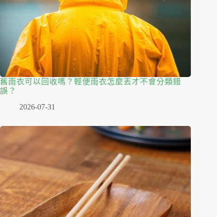
舊雨衣可以回收嗎？輕便雨衣怎麼丟才不會分類錯
誤？
2026-07-31