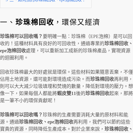
一、
珍珠棉回收
，環保又經濟
珍珠棉可以回收嗎？
要明確一點：珍珠棉（EPE泡棉）是可以回
收的！這種材料具有良好的可回收性，通過專業的
珍珠棉回收、
epe泡棉回收
處理，可以重新加工成新的珍珠棉產品，實現資源
的迴圈利用。
回收珍珠棉最大的好處就是環保。這些材料如果隨意丟棄，不僅
佔用土地資源，還可能對環境造成污染。而
珍珠棉回收
再利用，
則可以大大減少垃圾填埋和焚燒的數量，降低對環境的壓力。想
像一下，如果每個人都能將
蝦皮雙
11
後的
珍珠棉回收
起來，那將
是一筆不小的環保貢獻呢！
珍珠棉可以回收嗎？
珍珠棉的生產需要消耗大量的原材料和能
源。通過
珍珠棉回收、epe泡棉回收
再利用，我們可以節約這些
寶貴的資源，同時降低生產成本。對於企業來說，
珍珠棉回收、