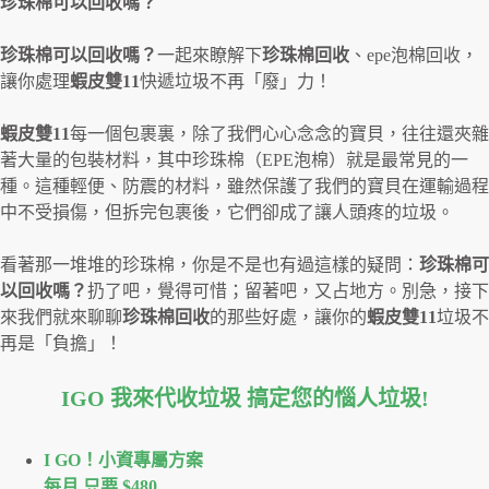
珍珠棉可以回收嗎？
珍珠棉可以回收嗎？
一起來瞭解下
珍珠棉回收
、epe泡棉回收，
讓你處理
蝦皮雙11
快遞垃圾不再「廢」力！
蝦皮雙
11
每一個包裹裏，除了我們心心念念的寶貝，往往還夾雜
著大量的包裝材料，其中珍珠棉（EPE泡棉）就是最常見的一
種。這種輕便、防震的材料，雖然保護了我們的寶貝在運輸過程
中不受損傷，但拆完包裹後，它們卻成了讓人頭疼的垃圾。
看著那一堆堆的珍珠棉，你是不是也有過這樣的疑問：
珍珠棉可
以回收嗎？
扔了吧，覺得可惜；留著吧，又占地方。別急，接下
來我們就來聊聊
珍珠棉回收
的那些好處，讓你的
蝦皮雙11
垃圾不
再是「負擔」！
IGO 我來代收垃圾 搞定您的惱人垃圾
!
I GO！⼩資專屬⽅案
每月 只要 $480