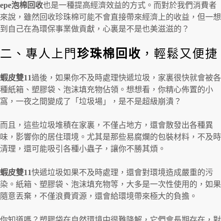
epe泡棉回收
也是一種提高經濟效益的方式。而對於我們消費者
來說，雖然回收珍珠棉可能不會直接帶來經濟上的收益，但一想
到自己在為環保事業做貢獻，心裏是不是也美滋滋的？
二、專人上門
珍珠棉回收
，輕鬆又便捷
蝦皮雙11
過後，如果你不及時處理快遞垃圾，家裏很快就會被各
種紙箱、塑膠袋、泡沫填充物佔領。想想看，你精心佈置的小
窩，一夜之間變成了「垃圾場」，是不是超級崩潰？
而且，這些垃圾堆積在家裏，不僅占地方，還會散發出各種異
味，影響你的居住環境。尤其是那些易腐爛的包裝材料，不及時
清理，還可能吸引各種小蟲子，讓你不勝其煩。
蝦皮雙
11
快遞垃圾如果不及時處理，還會對環境造成嚴重的污
染。紙箱、塑膠袋、泡沫填充物等，大多是一次性使用的，如果
隨意丟棄，不僅浪費資源，還會給環境帶來極大的負擔。
你知道嗎？塑膠袋在自然環境中很難降解，它們會長期存在，對