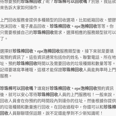
待想要預約
珍珠棉回收
了呢？
珍珠棉可以回收嗎？
別急，我這就
來告訴大家如何操作。
上門回收服務會提供多種類型的回收選項，比如紙箱回收、塑膠
泡沫回收、電子產品回收、
珍珠棉回收、
epe
泡棉回收
等等。你
只需要根據自己的
珍珠棉回收
需求，選擇相應的服務類型就可以
了。
選擇好
珍珠棉回收、epe泡棉回收
服務類型後，接下來就是要填
寫預約資訊了。這些資訊通常包括你的姓名、聯繫電話、所在地
址、預約
珍珠棉回收
時間以及需要回收的垃圾種類和數量等等。
記得要填寫準確哦，這樣才能保證
珍珠棉回收
人員能夠準時上門
服務。
珍珠棉可以回收嗎？
填寫好
珍珠棉回收、epe泡棉回收
預約資訊
後，就可以安心等待
珍珠棉回收
人員的上門服務啦！一般來說，
回收人員會在你預約的時間段內到達你的住址，然後根據你提供
的垃圾種類和數量進行回收。在回收過程中，你還可以和
珍珠棉
回收
人員聊聊環保話題，說不定還能學到不少新知識呢！