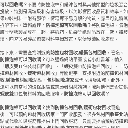
可以回收嗎？
不要將防撞泡棉和緩沖包材與其他類型的垃圾混合
投放，特別是濕垃圾和有害垃圾，以免影響回收品質和效率。如
果包裝材料上附有膠帶、標籤等不易分解的物質，應盡可能將其
拆解下來，單獨處理。
防撞泡棉可以回收嗎？
將防撞泡棉、氣泡
膜等塑膠製品放在一起，將紙箱、紙袋等紙製品放在一起，將玻
璃、陶瓷等易碎品包裝材料單獨放置，以便後續回收處理。
接下來，需要查找附近的
防撞包材回收,緩衝包材回收
，管道。
防撞泡棉可以回收嗎？
可以通過網站平臺或者小紅書等，輸入
「
蝦皮雙11
包裝材料回收」、「
蝦皮雙11
防撞泡棉回收」、「
防
撞包材回收、緩衝包材回收
」等關鍵字，查找附近的
防撞包材回
收,緩衝包材回收
站點、
包材回收店家
或代收垃圾服務。此外，
還可以向當地的環保組織或志願者組織諮詢，瞭解他們是否提供
蝦皮雙11
包裝材料的回收服務。
防撞泡棉可以回收嗎？
防撞泡棉可以回收嗎？
找到
防撞包材回收,緩衝包材回收
管道
後，可以預約
包材回收店家
上門回收服務。很多
包材回收臺北
站
點或代收垃圾服務都提供上門回收服務，只需要提前預約
防撞包