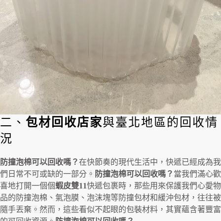
二、
包材回收店家
與臺北地區的回收情
況
防撞泡棉可以回收嗎？
在快節奏的現代生活中，快遞已經成為我
們日常不可或缺的一部分。
防撞泡棉可以回收嗎？
當我們滿心歡
喜地打開一個個
蝦皮雙11
快遞包裹時，那些用來保護我們心愛物
品的防撞泡棉、氣泡膜、泡沫塊等防撞包材和緩沖包材，往往被
隨手丟棄。然而，這些看似不起眼的包裝材料，其實蘊含著豐富