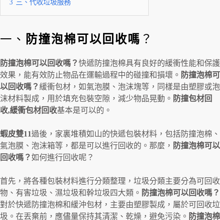
3
三、代收垃圾服務
一、
防撞泡棉可以回收嗎
？
防撞泡棉可以回收嗎？
快遞防撞泡棉具有良好的緩衝性能和保護
效果，能有效防止物品在運輸過程中的碰撞和損壞。
防撞泡棉可
以回收嗎？
緩衝包材，如氣泡膜、泡沫塊等，同樣是由塑膠或泡
沫材料製成，用於填充包裝空隙，減少物品晃動。
防撞包材回
收,緩衝包材回收
基本是可以的。
蝦皮雙11
過後，家裏堆積如山的快遞包裝材料，包括防撞泡棉、
氣泡膜、泡沫箱等，都是可以進行回收的。那麼，
防撞泡棉可以
回收嗎？
如何進行回收呢？
首先，將各種包裝材料進行分類整理，垃圾分類主要分為可回收
物、有害垃圾、濕垃圾和幹垃圾四大類。
防撞泡棉可以回收嗎？
對於快遞防撞泡棉和緩沖包材，主要由塑膠製成，屬於可回收垃
圾。在丟棄前，應儘量保持其清潔、乾燥，避免污染。
防撞泡棉