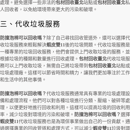
處理。避免選擇一些非法的
包材回收臺北
站點或
包材回收臺北
私
人回收者，以免給環境帶來更大的污染和破壞。
三、代收垃圾服務
防撞泡棉可以回收嗎？
除了自己尋找回收管道外，還可以選擇代
收垃圾服務來輕鬆解決
蝦皮雙11
後的垃圾問題。代收垃圾服務是
一種專業的垃圾回收服務，他們會提供上門收取垃圾的服務，並
根據垃圾的種類和數量進行回收處理。
包材回收臺北
代收垃圾服
務可以上門收取垃圾，無需自己將垃圾帶到
包材回收臺北
站點或
垃圾處理廠。這樣可以節省時間和精力，讓我們更加專注於工作
和生活中的其他事情。
防撞泡棉可以回收嗎？
代收垃圾服務通常具有專業的垃圾處理設
備和處理流程。他們可以對各種垃圾進行分類、壓縮、破碎等處
理，以便更好地進行回收和利用。這樣可以提高垃圾的回收利用
率，減少垃圾對環境的污染和破壞。
防撞泡棉可以回收嗎？
選擇
蝦皮雙11
代收垃圾服務也是為環保事業做出自己的一份貢獻。通
過選擇專業的回收管道和處理方式，可以減少
蝦皮雙11
垃圾對環