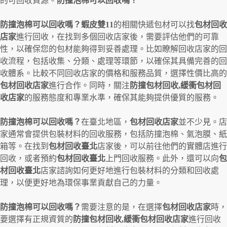
的可回收資源。
防撞泡棉可以回收嗎？
防撞泡棉可以回收嗎？蝦皮雙11
的相關快遞包材可以找
包材回收
店家
進行回收，在找到多個回收店家後，需要評估他們的可靠
性，以確保您的包材能夠得到妥善處理。比如瞭解回收店家的回
收流程，包括收集、分類、處理等環節，以確保其具備完善的回
收體系。比較不同回收店家的價格和服務品質，選擇性價比高的
包材回收店家
進行合作。同時，關注
防撞包材回收,緩衝包材回
收店家
的服務態度和專業水準，確保其能夠提供優質的服務。
防撞泡棉可以回收嗎？
在臺北地區，
包材回收店家
並不少見。店
家通常會提供包裝材料的回收服務，包括防撞泡棉、氣泡膜、紙
箱等。在找到
包材回收臺北
店家後，可以前往他們的實體店進行
回收，或者預約
包材回收臺北
上門回收服務。此外，還可以向
包
材回收臺北
店家諮詢如何更好地進行包裝材料的分類和回收處
理，以便更好地為環保事業貢獻自己的力量。
防撞泡棉可以回收嗎？
需要注意的是，在選擇
包材回收店家
時，
要選擇有正規資質的
防撞包材回收,緩衝包材回收店家
進行回收