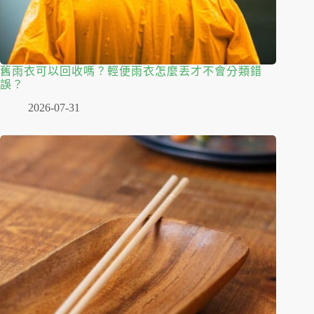
舊雨衣可以回收嗎？輕便雨衣怎麼丟才不會分類錯
誤？
2026-07-31