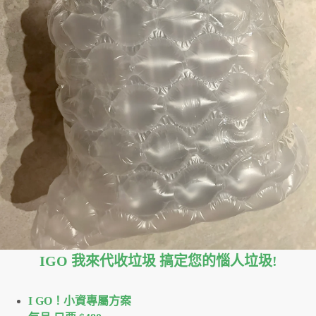
IGO 我來代收垃圾 搞定您的惱人垃圾
!
I GO！⼩資專屬⽅案